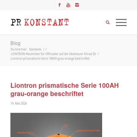
Blog
Du bist hier:
Startseite
/
/
LIONTRON-Neuheiten für Offroader auf der Abenteuer Allrad 26
/
Liontron prismatische Serie 100AH grau-orange beschriftet
Liontron prismatische Serie 100AH
grau-orange beschriftet
19. Mai 2026