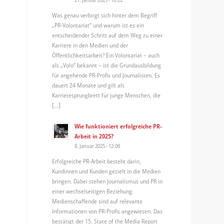
Was genau verbirgt sich hinter dem Begriff
„PR-Volontariat“ und warum ist es ein
entscheidender Schritt auf dem Weg zu einer
Karriere in den Medien und der
Öffentlichkeitsarbeit? Ein Volontariat – auch
als „Volo“ bekannt – ist die Grundausbildung
für angehende PR-Profis und Journalisten. Es
dauert 24 Monate und gilt als
Karrieresprungbrett für junge Menschen, die
[…]
Wie funktioniert erfolgreiche PR-
Arbeit in 2025?
8. Januar 2025 - 12:08
Erfolgreiche PR-Arbeit besteht darin,
Kundinnen und Kunden gezielt in die Medien
bringen. Dabei stehen Journalismus und PR in
einer wechselseitigen Beziehung:
Medienschaffende sind auf relevante
Informationen von PR-Profis angewiesen. Das
bestätigt der 15. State of the Media Report