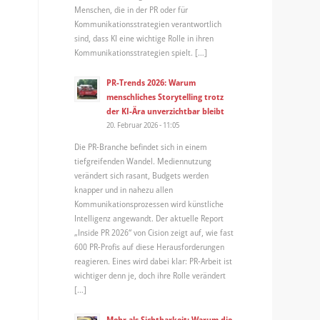
Menschen, die in der PR oder für
Kommunikationsstrategien verantwortlich
sind, dass KI eine wichtige Rolle in ihren
Kommunikationsstrategien spielt. […]
PR-Trends 2026: Warum
menschliches Storytelling trotz
der KI-Ära unverzichtbar bleibt
20. Februar 2026 - 11:05
Die PR-Branche befindet sich in einem
tiefgreifenden Wandel. Mediennutzung
verändert sich rasant, Budgets werden
knapper und in nahezu allen
Kommunikationsprozessen wird künstliche
Intelligenz angewandt. Der aktuelle Report
„Inside PR 2026“ von Cision zeigt auf, wie fast
600 PR-Profis auf diese Herausforderungen
reagieren. Eines wird dabei klar: PR-Arbeit ist
wichtiger denn je, doch ihre Rolle verändert
[…]
Mehr als Sichtbarkeit: Warum die