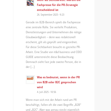
Fachpresse für die PR-Strategie
entscheidend ist
26. September 2025 - 9:23
Gerade im B2B-Bereich spielt die Fachpresse
eine zentrale Rolle. Sie verleiht Produkten,
Dienstleistungen und Unternehmen die nötige
Glaubwürdigkeit – denn was redaktionell
erscheint, gilt als geprüft und eingeordnet.
Für diese Sichtbarkeit braucht es gezielte PR-
Arbeit. Eine Studie von it&d business und CIDO
GUIDE unterstreicht diese Beobachtung.
Demnach sieht fast jede zweite Person, die in
der […]
Was es bedeutet, wenn in der PR
von B2B oder B2C gesprochen
wird
4. Juli 2025 - 10:56
Wenn man sich mit der Arbeit rund um PR
beschäftigt, fallen oft die zwei Begriffe „B2B“
und „B2C“. Aber was genau steckt eigentlich