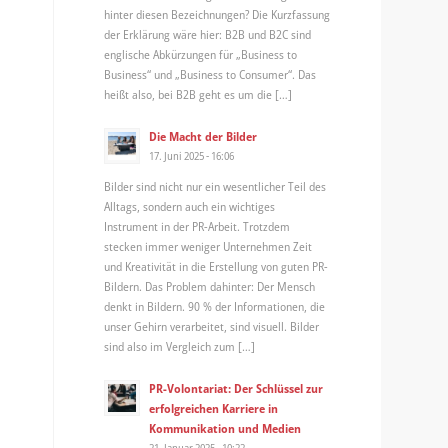
hinter diesen Bezeichnungen? Die Kurzfassung
der Erklärung wäre hier: B2B und B2C sind
englische Abkürzungen für „Business to
Business“ und „Business to Consumer“. Das
heißt also, bei B2B geht es um die […]
Die Macht der Bilder
17. Juni 2025 - 16:06
Bilder sind nicht nur ein wesentlicher Teil des
Alltags, sondern auch ein wichtiges
Instrument in der PR-Arbeit. Trotzdem
stecken immer weniger Unternehmen Zeit
und Kreativität in die Erstellung von guten PR-
Bildern. Das Problem dahinter: Der Mensch
denkt in Bildern. 90 % der Informationen, die
unser Gehirn verarbeitet, sind visuell. Bilder
sind also im Vergleich zum […]
PR-Volontariat: Der Schlüssel zur
erfolgreichen Karriere in
Kommunikation und Medien
21. Januar 2025 - 10:22