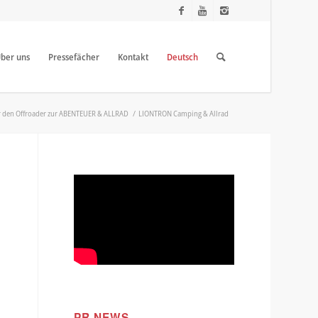
ber uns
Pressefächer
Kontakt
Deutsch
r den Offroader zur ABENTEUER & ALLRAD
/
LIONTRON Camping & Allrad
PR NEWS