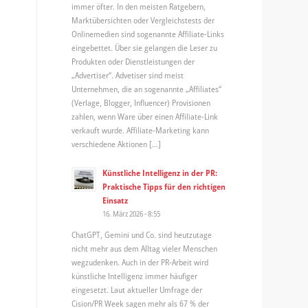
immer öfter. In den meisten Ratgebern,
Marktübersichten oder Vergleichstests der
Onlinemedien sind sogenannte Affiliate-Links
eingebettet. Über sie gelangen die Leser zu
Produkten oder Dienstleistungen der
„Advertiser“. Advetiser sind meist
Unternehmen, die an sogenannte „Affiliates“
(Verlage, Blogger, Influencer) Provisionen
zahlen, wenn Ware über einen Affiliate-Link
verkauft wurde. Affiliate-Marketing kann
verschiedene Aktionen […]
Künstliche Intelligenz in der PR:
Praktische Tipps für den richtigen
Einsatz
16. März 2026 - 8:55
ChatGPT, Gemini und Co. sind heutzutage
nicht mehr aus dem Alltag vieler Menschen
wegzudenken. Auch in der PR-Arbeit wird
künstliche Intelligenz immer häufiger
eingesetzt. Laut aktueller Umfrage der
Cision/PR Week sagen mehr als 67 % der