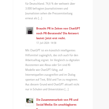
für Deutschland. 74,6 % der weltweit über
3.000 befragten Journalistinnen und
Journalisten sehen die Pressemitteilung
erneut als […]
Braucht PR in Zeiten von ChatGPT
noch PR-Beratende? Die Antwort
lautet: Jetzt erst recht.
17. Juli 2024 - 14:58
Mit ChatGPT ist ein künstlich intelligentes
Hilfsmittel zugänglich, das sich auch für den
Arbeitsalltag eignet. Im Vergleich zu digitalen
Assistenten wie Alexa oder Siri sind KI-
Modelle wie ChatGPT fähig, auf
Internetquellen zuzugreifen und im Dialog
spontan auf Text, Bild und Ton zu reagieren.
Aus diesem Grund wird ChatGPT aktuell nicht
nur in Schulen und Universitäten […]
Die Zusammenarbeit von PR und
Social Media: Ein unschlagbares