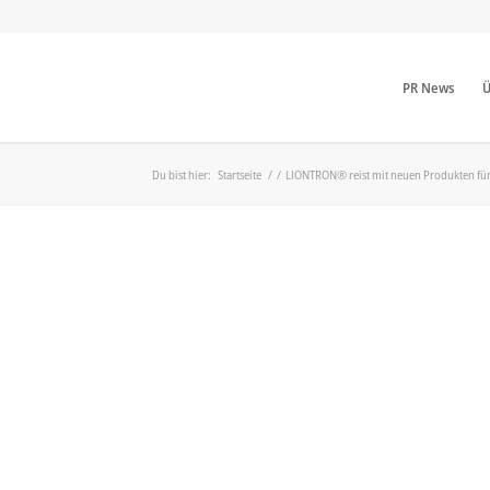
PR News
Ü
Du bist hier:
Startseite
/
/
LIONTRON® reist mit neuen Produkten fü