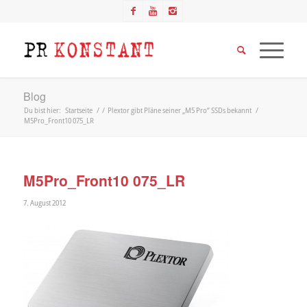
Blog
Du bist hier:
Startseite
/
/
Plextor gibt Pläne seiner „M5 Pro” SSDs bekannt
/
M5Pro_Front10 075_LR
M5Pro_Front10 075_LR
7. August 2012