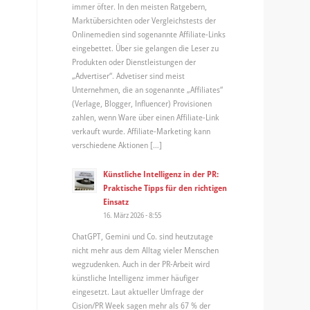
immer öfter. In den meisten Ratgebern,
Marktübersichten oder Vergleichstests der
Onlinemedien sind sogenannte Affiliate-Links
eingebettet. Über sie gelangen die Leser zu
Produkten oder Dienstleistungen der
„Advertiser“. Advetiser sind meist
Unternehmen, die an sogenannte „Affiliates“
(Verlage, Blogger, Influencer) Provisionen
zahlen, wenn Ware über einen Affiliate-Link
verkauft wurde. Affiliate-Marketing kann
verschiedene Aktionen […]
Künstliche Intelligenz in der PR:
Praktische Tipps für den richtigen
Einsatz
16. März 2026 - 8:55
ChatGPT, Gemini und Co. sind heutzutage
nicht mehr aus dem Alltag vieler Menschen
wegzudenken. Auch in der PR-Arbeit wird
künstliche Intelligenz immer häufiger
eingesetzt. Laut aktueller Umfrage der
Cision/PR Week sagen mehr als 67 % der