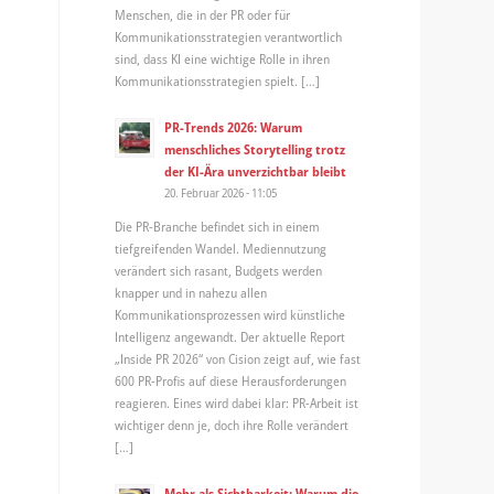
Menschen, die in der PR oder für
Kommunikationsstrategien verantwortlich
sind, dass KI eine wichtige Rolle in ihren
Kommunikationsstrategien spielt. […]
PR-Trends 2026: Warum
menschliches Storytelling trotz
der KI-Ära unverzichtbar bleibt
20. Februar 2026 - 11:05
Die PR-Branche befindet sich in einem
tiefgreifenden Wandel. Mediennutzung
verändert sich rasant, Budgets werden
knapper und in nahezu allen
Kommunikationsprozessen wird künstliche
Intelligenz angewandt. Der aktuelle Report
„Inside PR 2026“ von Cision zeigt auf, wie fast
600 PR-Profis auf diese Herausforderungen
reagieren. Eines wird dabei klar: PR-Arbeit ist
wichtiger denn je, doch ihre Rolle verändert
[…]
Mehr als Sichtbarkeit: Warum die