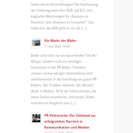
hinter diesen Bezeichnungen? Die Kurzfassung
der Erklärung wäre hier: B2B und B2C sind
englische Abkürzungen für „Business to
Business“ und „Business to Consumer“. Das
heißt also, bei B2B geht es um die […]
Die Macht der Bilder
17. Juni 2025 - 16:06
Bilder sind nicht nur ein wesentlicher Teil des
Alltags, sondern auch ein wichtiges
Instrument in der PR-Arbeit. Trotzdem
stecken immer weniger Unternehmen Zeit
und Kreativität in die Erstellung von guten PR-
Bildern. Das Problem dahinter: Der Mensch
denkt in Bildern. 90 % der Informationen, die
unser Gehirn verarbeitet, sind visuell. Bilder
sind also im Vergleich zum […]
PR-Volontariat: Der Schlüssel zur
erfolgreichen Karriere in
Kommunikation und Medien
21. Januar 2025 - 10:22