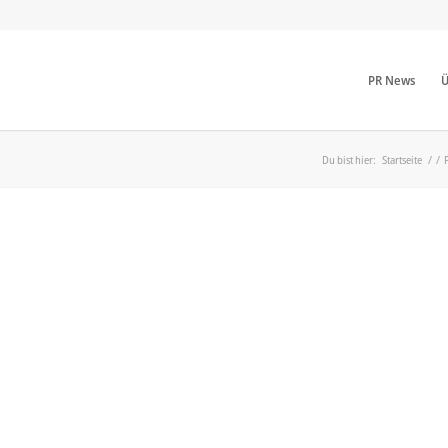
PR News
Ü
Du bist hier:
Startseite
/
/