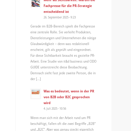
Fachpresse für die PR-Strategie
entscheidend ist
26. September 2025 - 9:23
Gerade im B2B-Bereich spielt die Fachpresse
eine zentrale Rolle. Sie verleiht Produkten,
Dienstleistungen und Unternehmen die nötige
Glaubwürdigkeit – denn was redaktionell
erscheint, gilt als geprüft und eingeordnet.
Für diese Sichtbarkeit braucht es gezielte PR-
Arbeit. Eine Studie von it&d business und CIDO
GUIDE unterstreicht diese Beobachtung.
Demnach sieht fast jede zweite Person, die in
der […]
Was es bedeutet, wenn in der PR
von B2B oder B2C gesprochen
wird
4. Juli 2025 - 10:56
Wenn man sich mit der Arbeit rund um PR
beschäftigt, fallen oft die zwei Begriffe „B2B“
und „B2C“. Aber was genau steckt eigentlich