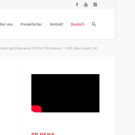
ber uns
Pressefächer
Kontakt
Deutsch
Plextor gibt Pläne seiner „M5 Pro” SSDs bekannt
/
M5S_GBox content_HR
PR NEWS