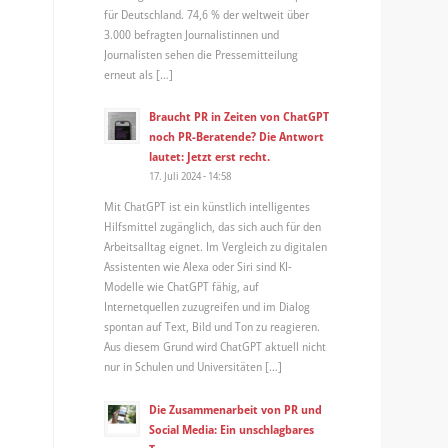
für Deutschland. 74,6 % der weltweit über
3.000 befragten Journalistinnen und
Journalisten sehen die Pressemitteilung
erneut als […]
Braucht PR in Zeiten von ChatGPT
noch PR-Beratende? Die Antwort
lautet: Jetzt erst recht.
17. Juli 2024 - 14:58
Mit ChatGPT ist ein künstlich intelligentes
Hilfsmittel zugänglich, das sich auch für den
Arbeitsalltag eignet. Im Vergleich zu digitalen
Assistenten wie Alexa oder Siri sind KI-
Modelle wie ChatGPT fähig, auf
Internetquellen zuzugreifen und im Dialog
spontan auf Text, Bild und Ton zu reagieren.
Aus diesem Grund wird ChatGPT aktuell nicht
nur in Schulen und Universitäten […]
Die Zusammenarbeit von PR und
Social Media: Ein unschlagbares