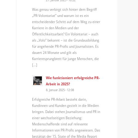
Was genau verbirgt sich hinter dem Begriff
„PR-Volontariat“ und warum ist es ein
entscheidender Schritt auf dem Weg zu einer
Karriere in den Medien und der
Öffentlichkeitsarbeit? Ein Volontariat – auch
als „Volo“ bekannt – ist die Grundausbildung
für angehende PR-Profis und Journalisten. Es
dauert 24 Monate und gilt als
Karrieresprungbrett für junge Menschen, die
[…]
Wie funktioniert erfolgreiche PR-
Arbeit in 2025?
8. Januar 2025 - 12:08
Erfolgreiche PR-Arbeit besteht darin,
Kundinnen und Kunden gezielt in die Medien
bringen. Dabei stehen Journalismus und PR in
einer wechselseitigen Beziehung:
Medienschaffende sind auf relevante
Informationen von PR-Profis angewiesen. Das
bestätigt der 15. State of the Media Report