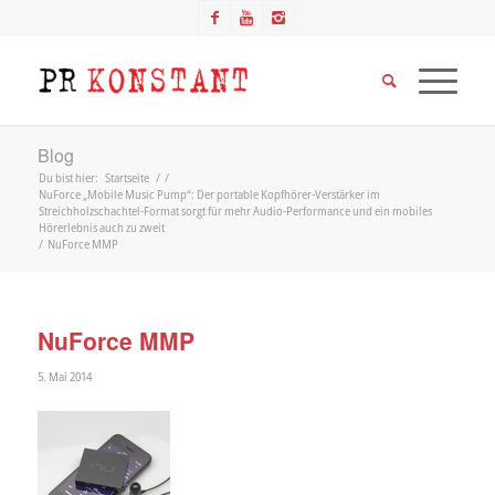
Blog
Du bist hier:
Startseite
/
/
NuForce „Mobile Music Pump“: Der portable Kopfhörer-Verstärker im
Streichholzschachtel-Format sorgt für mehr Audio-Performance und ein mobiles
Hörerlebnis auch zu zweit
/
NuForce MMP
NuForce MMP
5. Mai 2014