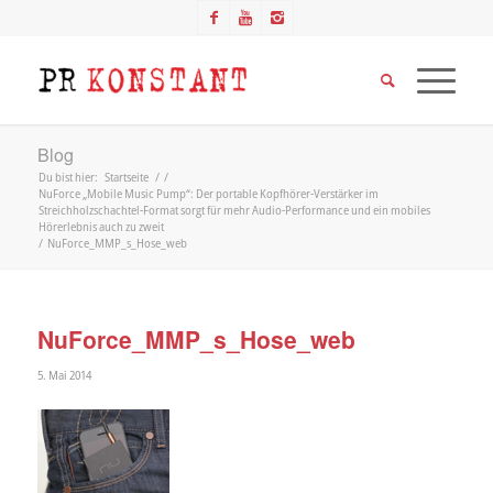
Blog
Du bist hier:
Startseite
/
/
NuForce „Mobile Music Pump“: Der portable Kopfhörer-Verstärker im
Streichholzschachtel-Format sorgt für mehr Audio-Performance und ein mobiles
Hörerlebnis auch zu zweit
/
NuForce_MMP_s_Hose_web
NuForce_MMP_s_Hose_web
5. Mai 2014