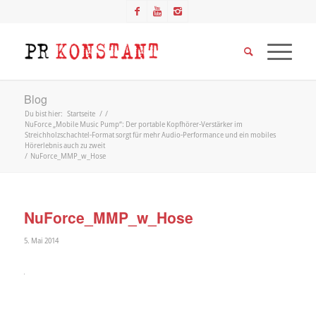
Blog
Du bist hier:
Startseite
/
/
NuForce „Mobile Music Pump“: Der portable Kopfhörer-Verstärker im
Streichholzschachtel-Format sorgt für mehr Audio-Performance und ein mobiles
Hörerlebnis auch zu zweit
/
NuForce_MMP_w_Hose
NuForce_MMP_w_Hose
5. Mai 2014