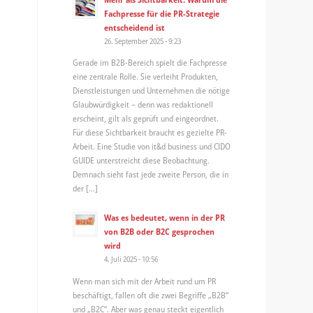
Fachpresse für die PR-Strategie
entscheidend ist
26. September 2025 - 9:23
Gerade im B2B-Bereich spielt die Fachpresse
eine zentrale Rolle. Sie verleiht Produkten,
Dienstleistungen und Unternehmen die nötige
Glaubwürdigkeit – denn was redaktionell
erscheint, gilt als geprüft und eingeordnet.
Für diese Sichtbarkeit braucht es gezielte PR-
Arbeit. Eine Studie von it&d business und CIDO
GUIDE unterstreicht diese Beobachtung.
Demnach sieht fast jede zweite Person, die in
der […]
Was es bedeutet, wenn in der PR
von B2B oder B2C gesprochen
wird
4. Juli 2025 - 10:56
Wenn man sich mit der Arbeit rund um PR
beschäftigt, fallen oft die zwei Begriffe „B2B“
und „B2C“. Aber was genau steckt eigentlich