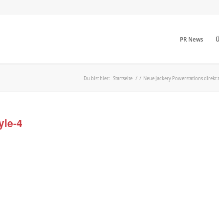
PR News
Ü
Du bist hier:
Startseite
/
/
Neue Jackery Powerstations direkt 
yle-4