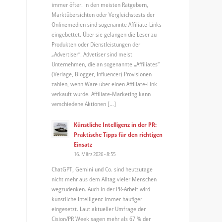
immer öfter. In den meisten Ratgebern,
Marktübersichten oder Vergleichstests der
Onlinemedien sind sogenannte Affiliate-Links
eingebettet. Über sie gelangen die Leser zu
Produkten oder Dienstleistungen der
„Advertiser“. Advetiser sind meist
Unternehmen, die an sogenannte „Affiliates“
(Verlage, Blogger, Influencer) Provisionen
zahlen, wenn Ware über einen Affiliate-Link
verkauft wurde. Affiliate-Marketing kann
verschiedene Aktionen […]
Künstliche Intelligenz in der PR:
Praktische Tipps für den richtigen
Einsatz
16. März 2026 - 8:55
ChatGPT, Gemini und Co. sind heutzutage
nicht mehr aus dem Alltag vieler Menschen
wegzudenken. Auch in der PR-Arbeit wird
künstliche Intelligenz immer häufiger
eingesetzt. Laut aktueller Umfrage der
Cision/PR Week sagen mehr als 67 % der