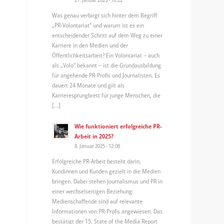
Was genau verbirgt sich hinter dem Begriff
„PR-Volontariat“ und warum ist es ein
entscheidender Schritt auf dem Weg zu einer
Karriere in den Medien und der
Öffentlichkeitsarbeit? Ein Volontariat – auch
als „Volo“ bekannt – ist die Grundausbildung
für angehende PR-Profis und Journalisten. Es
dauert 24 Monate und gilt als
Karrieresprungbrett für junge Menschen, die
[…]
Wie funktioniert erfolgreiche PR-
Arbeit in 2025?
8. Januar 2025 - 12:08
Erfolgreiche PR-Arbeit besteht darin,
Kundinnen und Kunden gezielt in die Medien
bringen. Dabei stehen Journalismus und PR in
einer wechselseitigen Beziehung:
Medienschaffende sind auf relevante
Informationen von PR-Profis angewiesen. Das
bestätigt der 15. State of the Media Report