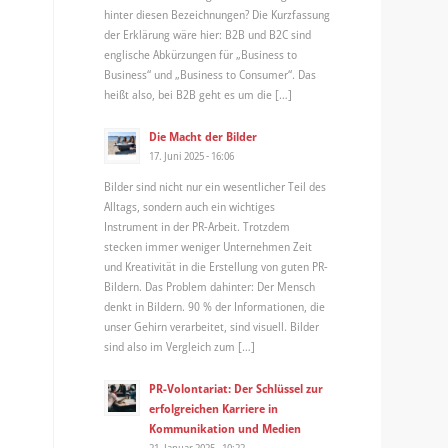
hinter diesen Bezeichnungen? Die Kurzfassung
der Erklärung wäre hier: B2B und B2C sind
englische Abkürzungen für „Business to
Business“ und „Business to Consumer“. Das
heißt also, bei B2B geht es um die […]
Die Macht der Bilder
17. Juni 2025 - 16:06
Bilder sind nicht nur ein wesentlicher Teil des
Alltags, sondern auch ein wichtiges
Instrument in der PR-Arbeit. Trotzdem
stecken immer weniger Unternehmen Zeit
und Kreativität in die Erstellung von guten PR-
Bildern. Das Problem dahinter: Der Mensch
denkt in Bildern. 90 % der Informationen, die
unser Gehirn verarbeitet, sind visuell. Bilder
sind also im Vergleich zum […]
PR-Volontariat: Der Schlüssel zur
erfolgreichen Karriere in
Kommunikation und Medien
21. Januar 2025 - 10:22