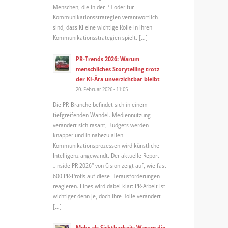
Menschen, die in der PR oder für
Kommunikationsstrategien verantwortlich
sind, dass KI eine wichtige Rolle in ihren
Kommunikationsstrategien spielt. […]
PR-Trends 2026: Warum
menschliches Storytelling trotz
der KI-Ära unverzichtbar bleibt
20. Februar 2026 - 11:05
Die PR-Branche befindet sich in einem
tiefgreifenden Wandel. Mediennutzung
verändert sich rasant, Budgets werden
knapper und in nahezu allen
Kommunikationsprozessen wird künstliche
Intelligenz angewandt. Der aktuelle Report
„Inside PR 2026“ von Cision zeigt auf, wie fast
600 PR-Profis auf diese Herausforderungen
reagieren. Eines wird dabei klar: PR-Arbeit ist
wichtiger denn je, doch ihre Rolle verändert
[…]
Mehr als Sichtbarkeit: Warum die