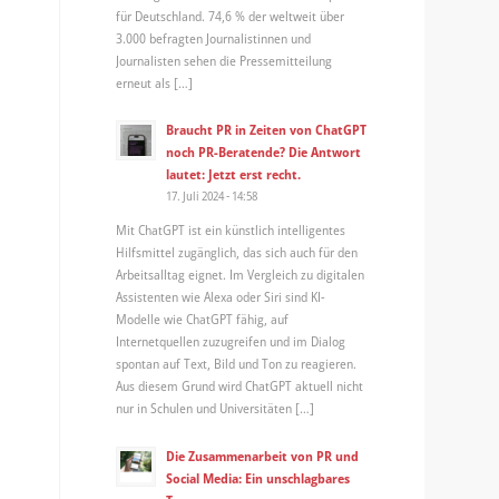
für Deutschland. 74,6 % der weltweit über
3.000 befragten Journalistinnen und
Journalisten sehen die Pressemitteilung
erneut als […]
Braucht PR in Zeiten von ChatGPT
noch PR-Beratende? Die Antwort
lautet: Jetzt erst recht.
17. Juli 2024 - 14:58
Mit ChatGPT ist ein künstlich intelligentes
Hilfsmittel zugänglich, das sich auch für den
Arbeitsalltag eignet. Im Vergleich zu digitalen
Assistenten wie Alexa oder Siri sind KI-
Modelle wie ChatGPT fähig, auf
Internetquellen zuzugreifen und im Dialog
spontan auf Text, Bild und Ton zu reagieren.
Aus diesem Grund wird ChatGPT aktuell nicht
nur in Schulen und Universitäten […]
Die Zusammenarbeit von PR und
Social Media: Ein unschlagbares