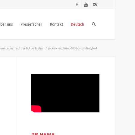
ber uns
Pressefächer
Kontakt
Deutsch
zum Launch auf der IFA verfügbar
/
jackery-explorer-1000-plus-lifestyle-4
PR NEWS