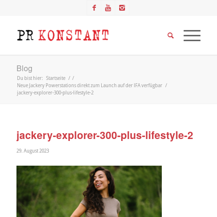
Blog
Du bist hier:
Startseite
/
/
Neue Jackery Powerstations direkt zum Launch auf der IFA verfügbar
/
jackery-explorer-300-plus-lifestyle-2
jackery-explorer-300-plus-lifestyle-2
29. August 2023