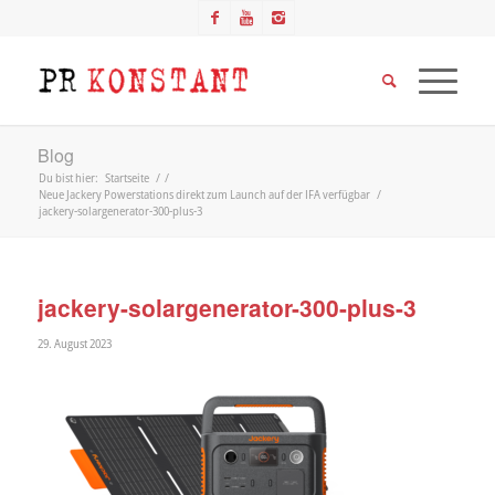
Blog
Du bist hier:
Startseite
/
/
Neue Jackery Powerstations direkt zum Launch auf der IFA verfügbar
/
jackery-solargenerator-300-plus-3
jackery-solargenerator-300-plus-3
29. August 2023