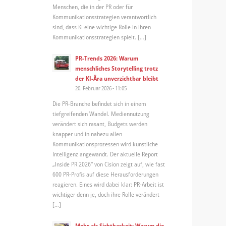
Menschen, die in der PR oder für
Kommunikationsstrategien verantwortlich
sind, dass KI eine wichtige Rolle in ihren
Kommunikationsstrategien spielt. […]
PR-Trends 2026: Warum
menschliches Storytelling trotz
der KI-Ära unverzichtbar bleibt
20. Februar 2026 - 11:05
Die PR-Branche befindet sich in einem
tiefgreifenden Wandel. Mediennutzung
verändert sich rasant, Budgets werden
knapper und in nahezu allen
Kommunikationsprozessen wird künstliche
Intelligenz angewandt. Der aktuelle Report
„Inside PR 2026“ von Cision zeigt auf, wie fast
600 PR-Profis auf diese Herausforderungen
reagieren. Eines wird dabei klar: PR-Arbeit ist
wichtiger denn je, doch ihre Rolle verändert
[…]
Mehr als Sichtbarkeit: Warum die