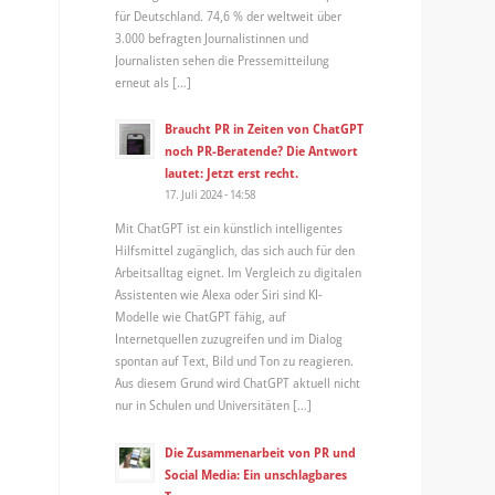
für Deutschland. 74,6 % der weltweit über
3.000 befragten Journalistinnen und
Journalisten sehen die Pressemitteilung
erneut als […]
Braucht PR in Zeiten von ChatGPT
noch PR-Beratende? Die Antwort
lautet: Jetzt erst recht.
17. Juli 2024 - 14:58
Mit ChatGPT ist ein künstlich intelligentes
Hilfsmittel zugänglich, das sich auch für den
Arbeitsalltag eignet. Im Vergleich zu digitalen
Assistenten wie Alexa oder Siri sind KI-
Modelle wie ChatGPT fähig, auf
Internetquellen zuzugreifen und im Dialog
spontan auf Text, Bild und Ton zu reagieren.
Aus diesem Grund wird ChatGPT aktuell nicht
nur in Schulen und Universitäten […]
Die Zusammenarbeit von PR und
Social Media: Ein unschlagbares