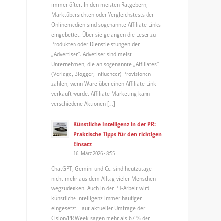
immer öfter. In den meisten Ratgebern,
Marktübersichten oder Vergleichstests der
Onlinemedien sind sogenannte Affiliate-Links
eingebettet. Über sie gelangen die Leser zu
Produkten oder Dienstleistungen der
„Advertiser“. Advetiser sind meist
Unternehmen, die an sogenannte „Affiliates“
(Verlage, Blogger, Influencer) Provisionen
zahlen, wenn Ware über einen Affiliate-Link
verkauft wurde. Affiliate-Marketing kann
verschiedene Aktionen […]
Künstliche Intelligenz in der PR:
Praktische Tipps für den richtigen
Einsatz
16. März 2026 - 8:55
ChatGPT, Gemini und Co. sind heutzutage
nicht mehr aus dem Alltag vieler Menschen
wegzudenken. Auch in der PR-Arbeit wird
künstliche Intelligenz immer häufiger
eingesetzt. Laut aktueller Umfrage der
Cision/PR Week sagen mehr als 67 % der