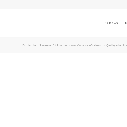
PR News
Ü
Du bist hier:
Startseite
/
/
Internationales Marktplatz-Business: onQuality erleichte