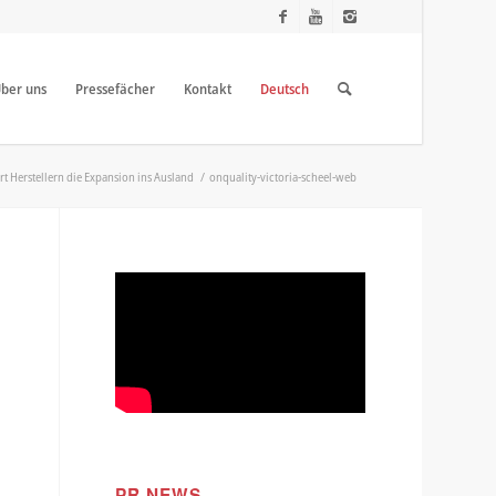
ber uns
Pressefächer
Kontakt
Deutsch
rt Herstellern die Expansion ins Ausland
/
onquality-victoria-scheel-web
PR NEWS