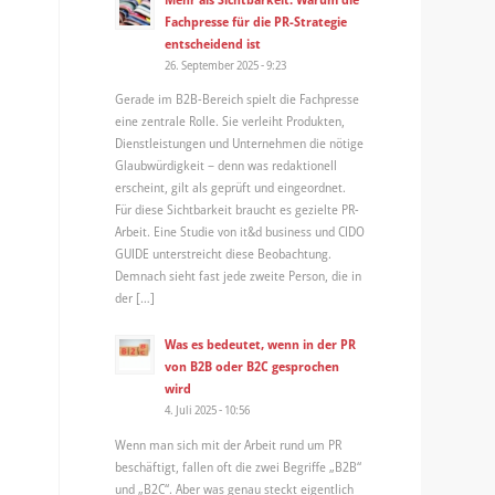
Fachpresse für die PR-Strategie
entscheidend ist
26. September 2025 - 9:23
Gerade im B2B-Bereich spielt die Fachpresse
eine zentrale Rolle. Sie verleiht Produkten,
Dienstleistungen und Unternehmen die nötige
Glaubwürdigkeit – denn was redaktionell
erscheint, gilt als geprüft und eingeordnet.
Für diese Sichtbarkeit braucht es gezielte PR-
Arbeit. Eine Studie von it&d business und CIDO
GUIDE unterstreicht diese Beobachtung.
Demnach sieht fast jede zweite Person, die in
der […]
Was es bedeutet, wenn in der PR
von B2B oder B2C gesprochen
wird
4. Juli 2025 - 10:56
Wenn man sich mit der Arbeit rund um PR
beschäftigt, fallen oft die zwei Begriffe „B2B“
und „B2C“. Aber was genau steckt eigentlich