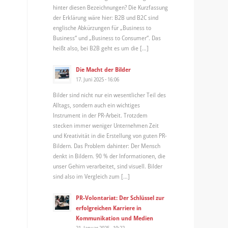
hinter diesen Bezeichnungen? Die Kurzfassung
der Erklärung wäre hier: B2B und B2C sind
englische Abkürzungen für „Business to
Business“ und „Business to Consumer“. Das
heißt also, bei B2B geht es um die […]
Die Macht der Bilder
17. Juni 2025 - 16:06
Bilder sind nicht nur ein wesentlicher Teil des
Alltags, sondern auch ein wichtiges
Instrument in der PR-Arbeit. Trotzdem
stecken immer weniger Unternehmen Zeit
und Kreativität in die Erstellung von guten PR-
Bildern. Das Problem dahinter: Der Mensch
denkt in Bildern. 90 % der Informationen, die
unser Gehirn verarbeitet, sind visuell. Bilder
sind also im Vergleich zum […]
PR-Volontariat: Der Schlüssel zur
erfolgreichen Karriere in
Kommunikation und Medien
21. Januar 2025 - 10:22