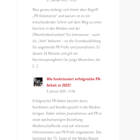
Was genau verbirgt sich hinter dem Begriff
„PR-Volontariat“ und warum ist es ein
entscheidender Schritt auf dem Weg zu einer
Karriere in den Medien und der
Öffentlichkeitsarbeit? Ein Volontariat – auch
als „Volo“ bekannt – ist die Grundausbildung
für angehende PR-Profis und Journalisten. Es
dauert 24 Monate und gilt als
Karrieresprungbrett für junge Menschen, die
[…]
Wie funktioniert erfolgreiche PR-
Arbeit in 2025?
8. Januar 2025 - 12:08
Erfolgreiche PR-Arbeit besteht darin,
Kundinnen und Kunden gezielt in die Medien
bringen. Dabei stehen Journalismus und PR in
einer wechselseitigen Beziehung:
Medienschaffende sind auf relevante
Informationen von PR-Profis angewiesen. Das
bestätigt der 15. State of the Media Report