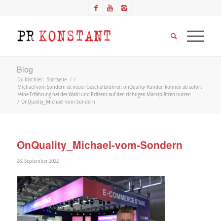
Blog
Du bist hier:
Startseite
/
/
Michael vom Sondern ist neuer Geschäftsführer: onQuality-Kunden können ab sofort
seine Erfahrung bei der Wahl und Präsenz auf den richtigen Marktplätzen nutzen
/
OnQuality_Michael-vom-Sondern
OnQuality_Michael-vom-Sondern
28. September 2022