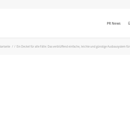
PR News
Ü
tartseite
/
/
Ein Deckel für alle Fälle: Das verblüffend einfache, leichte und günstige Ausbausystem f