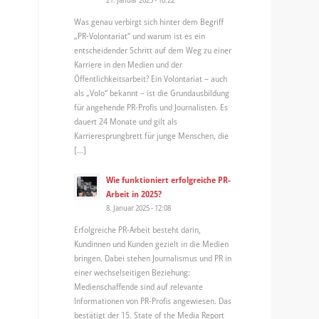
Was genau verbirgt sich hinter dem Begriff
„PR-Volontariat“ und warum ist es ein
entscheidender Schritt auf dem Weg zu einer
Karriere in den Medien und der
Öffentlichkeitsarbeit? Ein Volontariat – auch
als „Volo“ bekannt – ist die Grundausbildung
für angehende PR-Profis und Journalisten. Es
dauert 24 Monate und gilt als
Karrieresprungbrett für junge Menschen, die
[…]
Wie funktioniert erfolgreiche PR-
Arbeit in 2025?
8. Januar 2025 - 12:08
Erfolgreiche PR-Arbeit besteht darin,
Kundinnen und Kunden gezielt in die Medien
bringen. Dabei stehen Journalismus und PR in
einer wechselseitigen Beziehung:
Medienschaffende sind auf relevante
Informationen von PR-Profis angewiesen. Das
bestätigt der 15. State of the Media Report