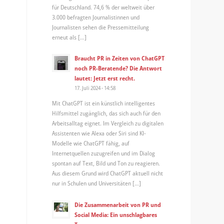
für Deutschland. 74,6 % der weltweit über
3.000 befragten Journalistinnen und
Journalisten sehen die Pressemitteilung
erneut als […]
Braucht PR in Zeiten von ChatGPT
noch PR-Beratende? Die Antwort
lautet: Jetzt erst recht.
17. Juli 2024 - 14:58
Mit ChatGPT ist ein künstlich intelligentes
Hilfsmittel zugänglich, das sich auch für den
Arbeitsalltag eignet. Im Vergleich zu digitalen
Assistenten wie Alexa oder Siri sind KI-
Modelle wie ChatGPT fähig, auf
Internetquellen zuzugreifen und im Dialog
spontan auf Text, Bild und Ton zu reagieren.
Aus diesem Grund wird ChatGPT aktuell nicht
nur in Schulen und Universitäten […]
Die Zusammenarbeit von PR und
Social Media: Ein unschlagbares