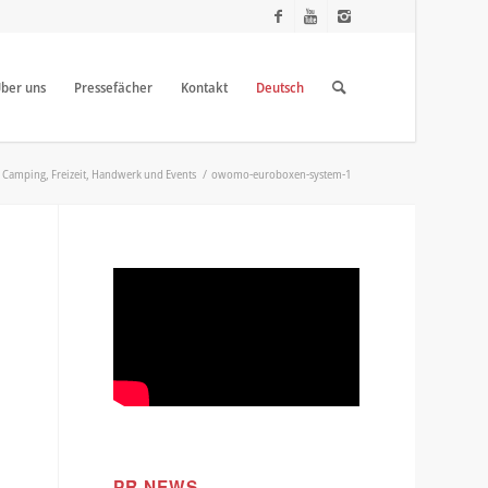
ber uns
Pressefächer
Kontakt
Deutsch
ür Camping, Freizeit, Handwerk und Events
/
owomo-euroboxen-system-1
PR NEWS