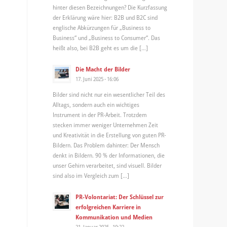
hinter diesen Bezeichnungen? Die Kurzfassung
der Erklärung wäre hier: B2B und B2C sind
englische Abkürzungen für „Business to
Business“ und „Business to Consumer“. Das
heißt also, bei B2B geht es um die […]
Die Macht der Bilder
17. Juni 2025 - 16:06
Bilder sind nicht nur ein wesentlicher Teil des
Alltags, sondern auch ein wichtiges
Instrument in der PR-Arbeit. Trotzdem
stecken immer weniger Unternehmen Zeit
und Kreativität in die Erstellung von guten PR-
Bildern. Das Problem dahinter: Der Mensch
denkt in Bildern. 90 % der Informationen, die
unser Gehirn verarbeitet, sind visuell. Bilder
sind also im Vergleich zum […]
PR-Volontariat: Der Schlüssel zur
erfolgreichen Karriere in
Kommunikation und Medien
21. Januar 2025 - 10:22