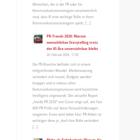
Menschen, die in der PR oder für
Kommunikationsstrategien verantwortlich
sind, dass KI eine wichtige Rolle in ihren
Kommunikationsstrategien spielt. […]
PR-Trends 2026: Warum
menschliches Storytelling trotz
der KI-Ära unverzichtbar bleibt
20. Februar 2026 - 11:05
Die PR-Branche befindet sich in einem
tiefgreifenden Wandel. Mediennutzung
verändert sich rasant, Budgets werden
knapper und in nahezu allen
Kommunikationsprozessen wird künstliche
Intelligenz angewandt. Der aktuelle Report
„Inside PR 2026“ von Cision zeigt auf, wie fast
600 PR-Profis auf diese Herausforderungen
reagieren. Eines wird dabei klar: PR-Arbeit ist
wichtiger denn je, doch ihre Rolle verändert
[…]
Mehr als Sichtbarkeit: Warum die