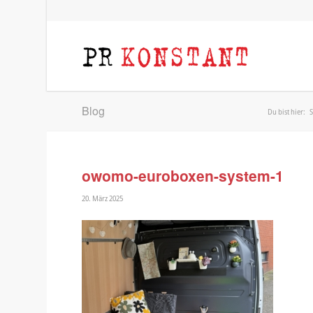
Blog
Du bist hier:
S
owomo-euroboxen-system-1
20. März 2025