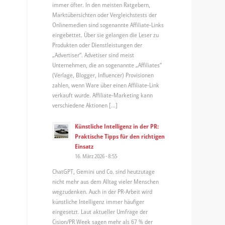
immer öfter. In den meisten Ratgebern,
Marktübersichten oder Vergleichstests der
Onlinemedien sind sogenannte Affiliate-Links
eingebettet. Über sie gelangen die Leser zu
Produkten oder Dienstleistungen der
„Advertiser“. Advetiser sind meist
Unternehmen, die an sogenannte „Affiliates“
(Verlage, Blogger, Influencer) Provisionen
zahlen, wenn Ware über einen Affiliate-Link
verkauft wurde. Affiliate-Marketing kann
verschiedene Aktionen […]
Künstliche Intelligenz in der PR:
Praktische Tipps für den richtigen
Einsatz
16. März 2026 - 8:55
ChatGPT, Gemini und Co. sind heutzutage
nicht mehr aus dem Alltag vieler Menschen
wegzudenken. Auch in der PR-Arbeit wird
künstliche Intelligenz immer häufiger
eingesetzt. Laut aktueller Umfrage der
Cision/PR Week sagen mehr als 67 % der