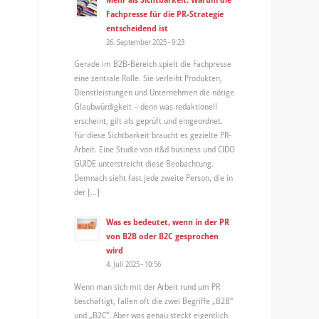
Fachpresse für die PR-Strategie
entscheidend ist
26. September 2025 - 9:23
Gerade im B2B-Bereich spielt die Fachpresse
eine zentrale Rolle. Sie verleiht Produkten,
Dienstleistungen und Unternehmen die nötige
Glaubwürdigkeit – denn was redaktionell
erscheint, gilt als geprüft und eingeordnet.
Für diese Sichtbarkeit braucht es gezielte PR-
Arbeit. Eine Studie von it&d business und CIDO
GUIDE unterstreicht diese Beobachtung.
Demnach sieht fast jede zweite Person, die in
der […]
Was es bedeutet, wenn in der PR
von B2B oder B2C gesprochen
wird
4. Juli 2025 - 10:56
Wenn man sich mit der Arbeit rund um PR
beschäftigt, fallen oft die zwei Begriffe „B2B“
und „B2C“. Aber was genau steckt eigentlich