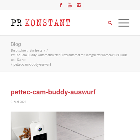
Blog
Du bist hier:
Startseite
/
/
PetTec Cam Buddy: Automatisierter Futterautomat mit integrierter Kamera für Hunde
und Katzen
/
pettec-cam-buddy-auswurf
pettec-cam-buddy-auswurf
9. Mai 2025