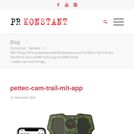
Blog
Du bist hier:
Startseite
/
/
Wild Thing: PetTec präsentiert erste Wildtierkamera im Portfolio / Wi-Fi Direct,
Nachtsicht, bis zu 64 MP Auflösung und IP66-Schutz
/
pettec-cam-trail-mit-app
pettec-cam-trail-mit-app
25. November 2024