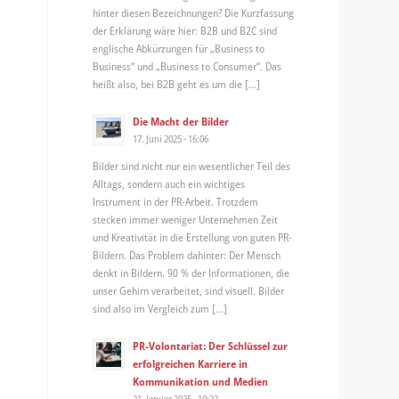
hinter diesen Bezeichnungen? Die Kurzfassung
der Erklärung wäre hier: B2B und B2C sind
englische Abkürzungen für „Business to
Business“ und „Business to Consumer“. Das
heißt also, bei B2B geht es um die […]
Die Macht der Bilder
17. Juni 2025 - 16:06
Bilder sind nicht nur ein wesentlicher Teil des
Alltags, sondern auch ein wichtiges
Instrument in der PR-Arbeit. Trotzdem
stecken immer weniger Unternehmen Zeit
und Kreativität in die Erstellung von guten PR-
Bildern. Das Problem dahinter: Der Mensch
denkt in Bildern. 90 % der Informationen, die
unser Gehirn verarbeitet, sind visuell. Bilder
sind also im Vergleich zum […]
PR-Volontariat: Der Schlüssel zur
erfolgreichen Karriere in
Kommunikation und Medien
21. Januar 2025 - 10:22