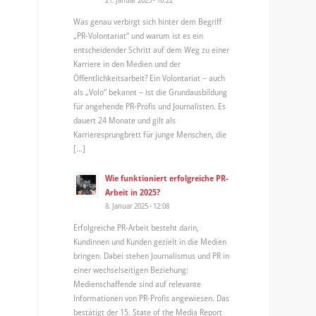
Was genau verbirgt sich hinter dem Begriff
„PR-Volontariat“ und warum ist es ein
entscheidender Schritt auf dem Weg zu einer
Karriere in den Medien und der
Öffentlichkeitsarbeit? Ein Volontariat – auch
als „Volo“ bekannt – ist die Grundausbildung
für angehende PR-Profis und Journalisten. Es
dauert 24 Monate und gilt als
Karrieresprungbrett für junge Menschen, die
[…]
Wie funktioniert erfolgreiche PR-
Arbeit in 2025?
8. Januar 2025 - 12:08
Erfolgreiche PR-Arbeit besteht darin,
Kundinnen und Kunden gezielt in die Medien
bringen. Dabei stehen Journalismus und PR in
einer wechselseitigen Beziehung:
Medienschaffende sind auf relevante
Informationen von PR-Profis angewiesen. Das
bestätigt der 15. State of the Media Report