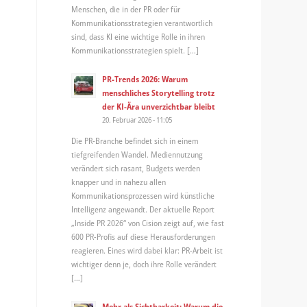
Menschen, die in der PR oder für
Kommunikationsstrategien verantwortlich
sind, dass KI eine wichtige Rolle in ihren
Kommunikationsstrategien spielt. […]
PR-Trends 2026: Warum
menschliches Storytelling trotz
der KI-Ära unverzichtbar bleibt
20. Februar 2026 - 11:05
Die PR-Branche befindet sich in einem
tiefgreifenden Wandel. Mediennutzung
verändert sich rasant, Budgets werden
knapper und in nahezu allen
Kommunikationsprozessen wird künstliche
Intelligenz angewandt. Der aktuelle Report
„Inside PR 2026“ von Cision zeigt auf, wie fast
600 PR-Profis auf diese Herausforderungen
reagieren. Eines wird dabei klar: PR-Arbeit ist
wichtiger denn je, doch ihre Rolle verändert
[…]
Mehr als Sichtbarkeit: Warum die