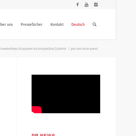
ber uns
Pressefächer
Kontakt
Deutsch
 wetterfestes Solarpanel als kompatibles Zubehör
/
pet-cam-solar-panel
PR NEWS