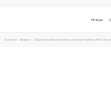
PR News
Ü
Du bist hier:
Startseite
/
/
Maximale Autarkie für Haustier- und Outdoor-Kameras: PetTec launcht