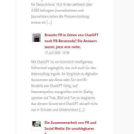
für Deutschland. 74,6 % der weltweit über
3.000 befragten Journalistinnen und
Journalisten sehen die Pressemitteilung
erneut als […]
Braucht PR in Zeiten von ChatGPT
noch PR-Beratende? Die Antwort
lautet: Jetzt erst recht.
17. Juli 2024 - 14:58
Mit ChatGPT ist ein künstlich intelligentes
Hilfsmittel zugänglich, das sich auch für den
Arbeitsalltag eignet. Im Vergleich zu digitalen
Assistenten wie Alexa oder Siri sind KI-
Modelle wie ChatGPT fähig, auf
Internetquellen zuzugreifen und im Dialog
spontan auf Text, Bild und Ton zu reagieren.
Aus diesem Grund wird ChatGPT aktuell nicht
nur in Schulen und Universitäten […]
Die Zusammenarbeit von PR und
Social Media: Ein unschlagbares