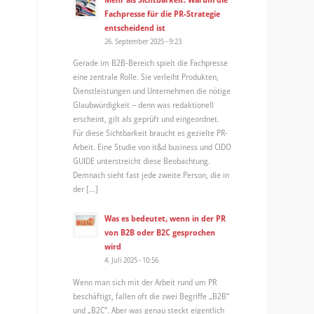
Fachpresse für die PR-Strategie
entscheidend ist
26. September 2025 - 9:23
Gerade im B2B-Bereich spielt die Fachpresse
eine zentrale Rolle. Sie verleiht Produkten,
Dienstleistungen und Unternehmen die nötige
Glaubwürdigkeit – denn was redaktionell
erscheint, gilt als geprüft und eingeordnet.
Für diese Sichtbarkeit braucht es gezielte PR-
Arbeit. Eine Studie von it&d business und CIDO
GUIDE unterstreicht diese Beobachtung.
Demnach sieht fast jede zweite Person, die in
der […]
Was es bedeutet, wenn in der PR
von B2B oder B2C gesprochen
wird
4. Juli 2025 - 10:56
Wenn man sich mit der Arbeit rund um PR
beschäftigt, fallen oft die zwei Begriffe „B2B“
und „B2C“. Aber was genau steckt eigentlich