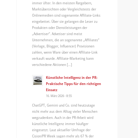
immer öfter. In den meisten Ratgebern,
Marktübersichten oder Vergleichstests der
Onlinemedien sind sogenannte Affiliate-Links
eingebettet. Über sie gelangen die Leser zu
Produkten oder Dienstleistungen der
„Advertiser“. Advetiser sind meist
Unternehmen, die an sogenannte „Affiliates“
(Verlage, Blogger, Influencer) Provisionen
zahlen, wenn Ware über einen Affiliate-Link
verkauft wurde. Affiliate-Marketing kann
verschiedene Aktionen […]
Künstliche Intelligenz in der PR:
Praktische Tipps für den richtigen
Einsatz
16. März 2026 - 8:55
ChatGPT, Gemini und Co. sind heutzutage
nicht mehr aus dem Alltag vieler Menschen
wegzudenken. Auch in der PR-Arbeit wird
künstliche Intelligenz immer häufiger
eingesetzt. Laut aktueller Umfrage der
Cision/PR Week sagen mehr als 67 % der