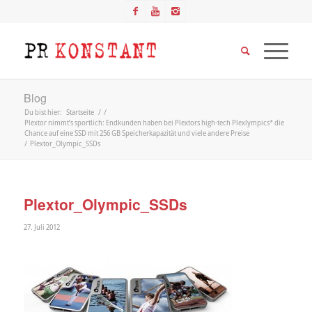
Blog
Du bist hier:
Startseite
/
/
Plextor nimmt’s sportlich: Endkunden haben bei Plextors high-tech Plexlympics* die
Chance auf eine SSD mit 256 GB Speicherkapazität und viele andere Preise
/
Plextor_Olympic_SSDs
Plextor_Olympic_SSDs
27. Juli 2012