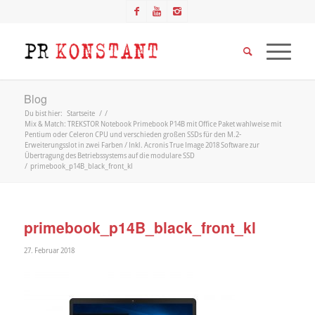
Blog
Du bist hier:
Startseite
/
/
Mix & Match: TREKSTOR Notebook Primebook P14B mit Office Paket wahlweise mit
Pentium oder Celeron CPU und verschieden großen SSDs für den M.2-
Erweiterungsslot in zwei Farben / Inkl. Acronis True Image 2018 Software zur
Übertragung des Betriebssystems auf die modulare SSD
/
primebook_p14B_black_front_kl
primebook_p14B_black_front_kl
27. Februar 2018