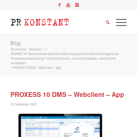
Blog
Du bist hier:
Startseite
/
/
PROXESS 10: Neues Release optimiert DMS-Lösung und die damit einhergehende
Prozessautomatisierung // Schnellere Suche, neue Schnittstellen, vereinfachte
Installation
/
PROXESS 10 DMS – Webclient – App
PROXESS 10 DMS – Webclient – App
22. September 2020