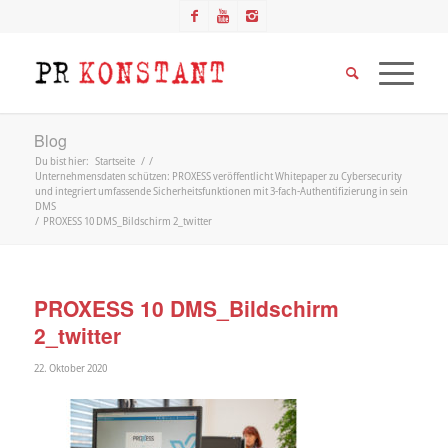
Blog
Du bist hier:
Startseite
/
/
Unternehmensdaten schützen: PROXESS veröffentlicht Whitepaper zu Cybersecurity
und integriert umfassende Sicherheitsfunktionen mit 3-fach-Authentifizierung in sein
DMS
/
PROXESS 10 DMS_Bildschirm 2_twitter
PROXESS 10 DMS_Bildschirm
2_twitter
22. Oktober 2020