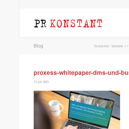
Blog
Du bist hier:
Startseite
/
/
proxess-whitepaper-dms-und-busi
13. Juli 2023