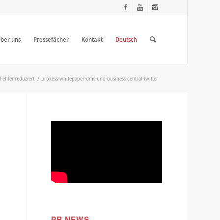
ber uns
Pressefächer
Kontakt
Deutsch
Fehler reduziert
/
proxess-whitepaper-dms-und-business-central-twitter
PR NEWS