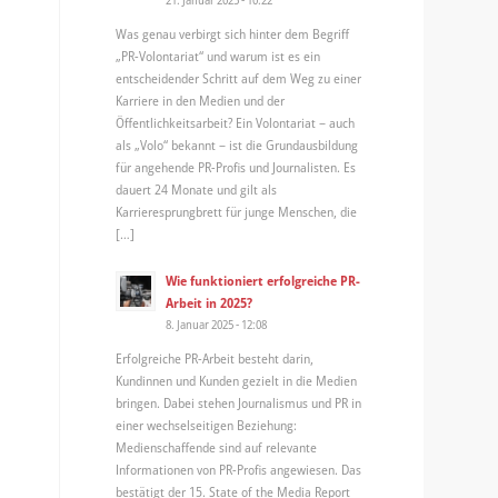
Was genau verbirgt sich hinter dem Begriff
„PR-Volontariat“ und warum ist es ein
entscheidender Schritt auf dem Weg zu einer
Karriere in den Medien und der
Öffentlichkeitsarbeit? Ein Volontariat – auch
als „Volo“ bekannt – ist die Grundausbildung
für angehende PR-Profis und Journalisten. Es
dauert 24 Monate und gilt als
Karrieresprungbrett für junge Menschen, die
[…]
Wie funktioniert erfolgreiche PR-
Arbeit in 2025?
8. Januar 2025 - 12:08
Erfolgreiche PR-Arbeit besteht darin,
Kundinnen und Kunden gezielt in die Medien
bringen. Dabei stehen Journalismus und PR in
einer wechselseitigen Beziehung:
Medienschaffende sind auf relevante
Informationen von PR-Profis angewiesen. Das
bestätigt der 15. State of the Media Report