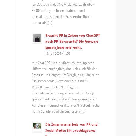
für Deutschland. 74,6 % der weltweit über
3.000 befragten Journalistinnen und
Journalisten sehen die Pressemitteilung
erneut als […]
Braucht PR in Zeiten von ChatGPT
noch PR-Beratende? Die Antwort
lautet: Jetzt erst recht.
17. Juli 2024 - 14:58
Mit ChatGPT ist ein künstlich intelligentes
Hilfsmittel zugänglich, das sich auch für den
Arbeitsalltag eignet. Im Vergleich zu digitalen
Assistenten wie Alexa oder Siri sind KI-
Modelle wie ChatGPT fähig, auf
Internetquellen zuzugreifen und im Dialog
spontan auf Text, Bild und Ton zu reagieren.
Aus diesem Grund wird ChatGPT aktuell nicht
nur in Schulen und Universitäten […]
Die Zusammenarbeit von PR und
Social Media: Ein unschlagbares