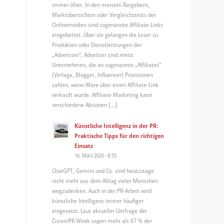
immer öfter. In den meisten Ratgebern,
Marktübersichten oder Vergleichstests der
Onlinemedien sind sogenannte Affiliate-Links
eingebettet. Über sie gelangen die Leser zu
Produkten oder Dienstleistungen der
„Advertiser“. Advetiser sind meist
Unternehmen, die an sogenannte „Affiliates“
(Verlage, Blogger, Influencer) Provisionen
zahlen, wenn Ware über einen Affiliate-Link
verkauft wurde. Affiliate-Marketing kann
verschiedene Aktionen […]
Künstliche Intelligenz in der PR:
Praktische Tipps für den richtigen
Einsatz
16. März 2026 - 8:55
ChatGPT, Gemini und Co. sind heutzutage
nicht mehr aus dem Alltag vieler Menschen
wegzudenken. Auch in der PR-Arbeit wird
künstliche Intelligenz immer häufiger
eingesetzt. Laut aktueller Umfrage der
Cision/PR Week sagen mehr als 67 % der