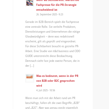
Fachpresse für die PR-Strategie
entscheidend ist
26. September 2025 - 9:23
Gerade im B2B-Bereich spielt die Fachpresse
eine zentrale Rolle. Sie verleiht Produkten,
Dienstleistungen und Unternehmen die nötige
Glaubwürdigkeit – denn was redaktionell
erscheint, gilt als geprüft und eingeordnet.
Für diese Sichtbarkeit braucht es gezielte PR-
Arbeit. Eine Studie von it&d business und CIDO
GUIDE unterstreicht diese Beobachtung.
Demnach sieht fast jede zweite Person, die in
der […]
Was es bedeutet, wenn in der PR
von B2B oder B2C gesprochen
wird
4. Juli 2025 - 10:56
Wenn man sich mit der Arbeit rund um PR
beschäftigt, fallen oft die zwei Begriffe „B2B“
und „B2C“. Aber was genau steckt eigentlich