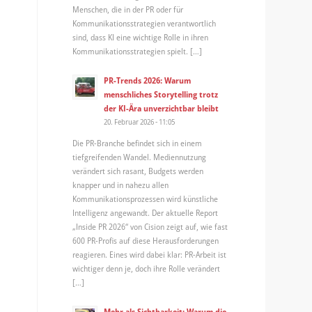
Menschen, die in der PR oder für
Kommunikationsstrategien verantwortlich
sind, dass KI eine wichtige Rolle in ihren
Kommunikationsstrategien spielt. […]
PR-Trends 2026: Warum
menschliches Storytelling trotz
der KI-Ära unverzichtbar bleibt
20. Februar 2026 - 11:05
Die PR-Branche befindet sich in einem
tiefgreifenden Wandel. Mediennutzung
verändert sich rasant, Budgets werden
knapper und in nahezu allen
Kommunikationsprozessen wird künstliche
Intelligenz angewandt. Der aktuelle Report
„Inside PR 2026“ von Cision zeigt auf, wie fast
600 PR-Profis auf diese Herausforderungen
reagieren. Eines wird dabei klar: PR-Arbeit ist
wichtiger denn je, doch ihre Rolle verändert
[…]
Mehr als Sichtbarkeit: Warum die