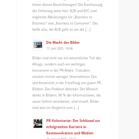
hinter diesen Bezeichnungen? Die Kurzfassung
der Erklärung wäre hier: B2B und B2C sind
englische Abkürzungen für „Business to
Business“ und „Business to Consumer“. Das
heißt also, bei B2B geht es um die […]
Die Macht der Bilder
17. Juni 2025 - 16:06
Bilder sind nicht nur ein wesentlicher Teil des
Alltags, sondern auch ein wichtiges
Instrument in der PR-Arbeit. Trotzdem
stecken immer weniger Unternehmen Zeit
und Kreativität in die Erstellung von guten PR-
Bildern. Das Problem dahinter: Der Mensch
denkt in Bildern. 90 % der Informationen, die
unser Gehirn verarbeitet, sind visuell. Bilder
sind also im Vergleich zum […]
PR-Volontariat: Der Schlüssel zur
erfolgreichen Karriere in
Kommunikation und Medien
21. Januar 2025 - 10:22