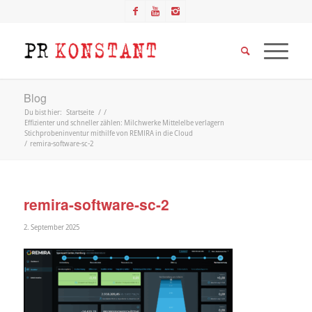
Blog
Du bist hier:
Startseite
/
/
Effizienter und schneller zählen: Milchwerke Mittelelbe verlagern
Stichprobeninventur mithilfe von REMIRA in die Cloud
/
remira-software-sc-2
remira-software-sc-2
2. September 2025