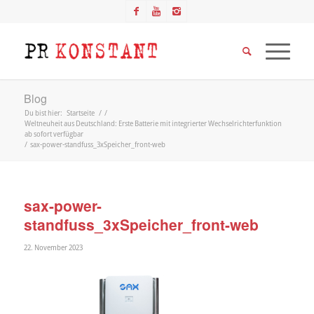
Blog
Du bist hier:
Startseite
/
/
Weltneuheit aus Deutschland: Erste Batterie mit integrierter Wechselrichterfunktion
ab sofort verfügbar
/
sax-power-standfuss_3xSpeicher_front-web
sax-power-
standfuss_3xSpeicher_front-web
22. November 2023