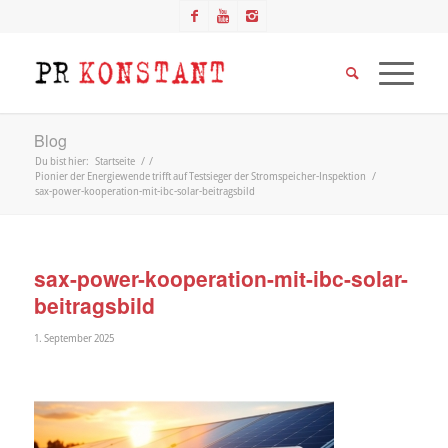
Blog
Du bist hier:
Startseite
/
/
Pionier der Energiewende trifft auf Testsieger der Stromspeicher-Inspektion
/
sax-power-kooperation-mit-ibc-solar-beitragsbild
sax-power-kooperation-mit-ibc-solar-
beitragsbild
1. September 2025