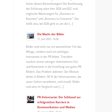
hinter diesen Bezeichnungen? Die Kurzfassung
der Erklärung wäre hier: B2B und B2C sind
englische Abkürzungen für „Business to
Business“ und „Business to Consumer“. Das
heißt also, bei B2B geht es um die […]
Die Macht der Bilder
17. Juni 2025 - 16:06
Bilder sind nicht nur ein wesentlicher Teil des
Alltags, sondern auch ein wichtiges
Instrument in der PR-Arbeit. Trotzdem
stecken immer weniger Unternehmen Zeit
und Kreativität in die Erstellung von guten PR-
Bildern. Das Problem dahinter: Der Mensch
denkt in Bildern. 90 % der Informationen, die
unser Gehirn verarbeitet, sind visuell. Bilder
sind also im Vergleich zum […]
PR-Volontariat: Der Schlüssel zur
erfolgreichen Karriere in
Kommunikation und Medien
21. Januar 2025 - 10:22