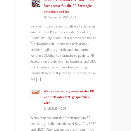
Fachpresse für die PR-Strategie
entscheidend ist
26. September 2025 - 9:23
Gerade im B2B-Bereich spielt die Fachpresse
eine zentrale Rolle. Sie verleiht Produkten,
Dienstleistungen und Unternehmen die nötige
Glaubwürdigkeit – denn was redaktionell
erscheint, gilt als geprüft und eingeordnet.
Für diese Sichtbarkeit braucht es gezielte PR-
Arbeit. Eine Studie von it&d business und CIDO
GUIDE unterstreicht diese Beobachtung.
Demnach sieht fast jede zweite Person, die in
der […]
Was es bedeutet, wenn in der PR
von B2B oder B2C gesprochen
wird
4. Juli 2025 - 10:56
Wenn man sich mit der Arbeit rund um PR
beschäftigt, fallen oft die zwei Begriffe „B2B“
und „B2C“. Aber was genau steckt eigentlich