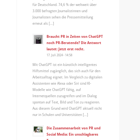
für Deutschland. 74,6 % der weltweit über
3.000 befragten Journalistinnen und
Journalisten sehen die Pressemitteilung
erneut als […]
Braucht PR in Zeiten von ChatGPT
noch PR-Beratende? Die Antwort
lautet: Jetzt erst recht.
17. Juli 2024 - 14:58
Mit ChatGPT ist ein künstlich intelligentes
Hilfsmittel zugänglich, das sich auch für den
Arbeitsalltag eignet. Im Vergleich zu digitalen
Assistenten wie Alexa oder Siri sind KI-
Modelle wie ChatGPT fähig, auf
Internetquellen zuzugreifen und im Dialog
spontan auf Text, Bild und Ton zu reagieren.
Aus diesem Grund wird ChatGPT aktuell nicht
nur in Schulen und Universitäten […]
Die Zusammenarbeit von PR und
Social Media: Ein unschlagbares