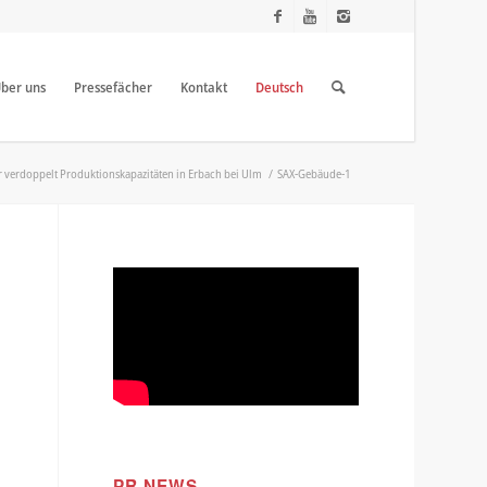
ber uns
Pressefächer
Kontakt
Deutsch
 verdoppelt Produktionskapazitäten in Erbach bei Ulm
/
SAX-Gebäude-1
PR NEWS