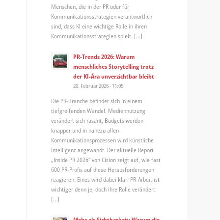
Menschen, die in der PR oder für
Kommunikationsstrategien verantwortlich
sind, dass KI eine wichtige Rolle in ihren
Kommunikationsstrategien spielt. […]
PR-Trends 2026: Warum
menschliches Storytelling trotz
der KI-Ära unverzichtbar bleibt
20. Februar 2026 - 11:05
Die PR-Branche befindet sich in einem
tiefgreifenden Wandel. Mediennutzung
verändert sich rasant, Budgets werden
knapper und in nahezu allen
Kommunikationsprozessen wird künstliche
Intelligenz angewandt. Der aktuelle Report
„Inside PR 2026“ von Cision zeigt auf, wie fast
600 PR-Profis auf diese Herausforderungen
reagieren. Eines wird dabei klar: PR-Arbeit ist
wichtiger denn je, doch ihre Rolle verändert
[…]
Mehr als Sichtbarkeit: Warum die