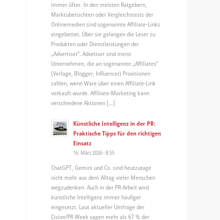
immer öfter. In den meisten Ratgebern,
Marktübersichten oder Vergleichstests der
Onlinemedien sind sogenannte Affiliate-Links
eingebettet. Über sie gelangen die Leser zu
Produkten oder Dienstleistungen der
„Advertiser“. Advetiser sind meist
Unternehmen, die an sogenannte „Affiliates“
(Verlage, Blogger, Influencer) Provisionen
zahlen, wenn Ware über einen Affiliate-Link
verkauft wurde. Affiliate-Marketing kann
verschiedene Aktionen […]
Künstliche Intelligenz in der PR:
Praktische Tipps für den richtigen
Einsatz
16. März 2026 - 8:55
ChatGPT, Gemini und Co. sind heutzutage
nicht mehr aus dem Alltag vieler Menschen
wegzudenken. Auch in der PR-Arbeit wird
künstliche Intelligenz immer häufiger
eingesetzt. Laut aktueller Umfrage der
Cision/PR Week sagen mehr als 67 % der