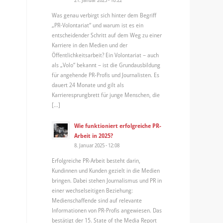
Was genau verbirgt sich hinter dem Begriff
„PR-Volontariat“ und warum ist es ein
entscheidender Schritt auf dem Weg zu einer
Karriere in den Medien und der
Öffentlichkeitsarbeit? Ein Volontariat – auch
als „Volo“ bekannt – ist die Grundausbildung
für angehende PR-Profis und Journalisten. Es
dauert 24 Monate und gilt als
Karrieresprungbrett für junge Menschen, die
[…]
Wie funktioniert erfolgreiche PR-
Arbeit in 2025?
8. Januar 2025 - 12:08
Erfolgreiche PR-Arbeit besteht darin,
Kundinnen und Kunden gezielt in die Medien
bringen. Dabei stehen Journalismus und PR in
einer wechselseitigen Beziehung:
Medienschaffende sind auf relevante
Informationen von PR-Profis angewiesen. Das
bestätigt der 15. State of the Media Report