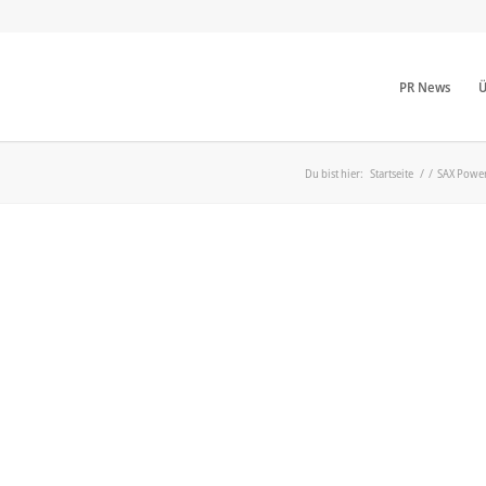
PR News
Ü
Du bist hier:
Startseite
/
/
SAX Power