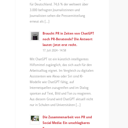
für Deutschland. 74,6 % der weltweit über
3.000 befragten Journalistinnen und
Journalisten sehen die Pressemitteilung
erneut als […]
Braucht PR in Zeiten von ChatGPT
noch PR-Beratende? Die Antwort
lautet: Jetzt erst recht.
17. Juli 2024 - 14:58
Mit ChatGPT ist ein künstlich intelligentes
Hilfsmittel zugänglich, das sich auch für den
Arbeitsalltag eignet. Im Vergleich zu digitalen
Assistenten wie Alexa oder Siri sind KI-
Modelle wie ChatGPT fähig, auf
Internetquellen zuzugreifen und im Dialog
spontan auf Text, Bild und Ton zu reagieren.
Aus diesem Grund wird ChatGPT aktuell nicht
nur in Schulen und Universitäten […]
Die Zusammenarbeit von PR und
Social Media: Ein unschlagbares