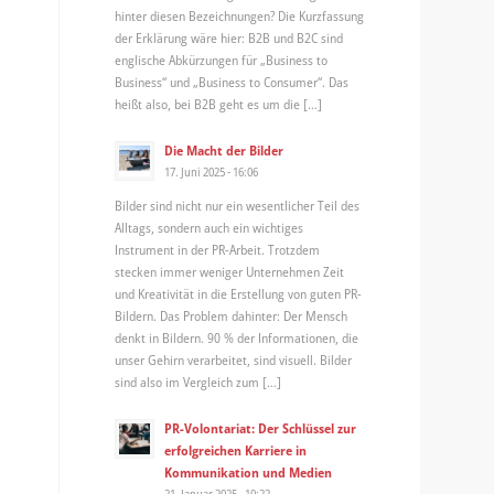
hinter diesen Bezeichnungen? Die Kurzfassung
der Erklärung wäre hier: B2B und B2C sind
englische Abkürzungen für „Business to
Business“ und „Business to Consumer“. Das
heißt also, bei B2B geht es um die […]
Die Macht der Bilder
17. Juni 2025 - 16:06
Bilder sind nicht nur ein wesentlicher Teil des
Alltags, sondern auch ein wichtiges
Instrument in der PR-Arbeit. Trotzdem
stecken immer weniger Unternehmen Zeit
und Kreativität in die Erstellung von guten PR-
Bildern. Das Problem dahinter: Der Mensch
denkt in Bildern. 90 % der Informationen, die
unser Gehirn verarbeitet, sind visuell. Bilder
sind also im Vergleich zum […]
PR-Volontariat: Der Schlüssel zur
erfolgreichen Karriere in
Kommunikation und Medien
21. Januar 2025 - 10:22