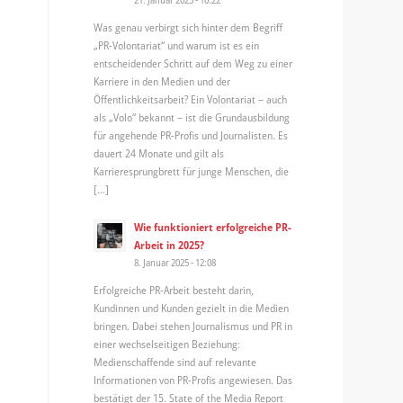
Was genau verbirgt sich hinter dem Begriff
„PR-Volontariat“ und warum ist es ein
entscheidender Schritt auf dem Weg zu einer
Karriere in den Medien und der
Öffentlichkeitsarbeit? Ein Volontariat – auch
als „Volo“ bekannt – ist die Grundausbildung
für angehende PR-Profis und Journalisten. Es
dauert 24 Monate und gilt als
Karrieresprungbrett für junge Menschen, die
[…]
Wie funktioniert erfolgreiche PR-
Arbeit in 2025?
8. Januar 2025 - 12:08
Erfolgreiche PR-Arbeit besteht darin,
Kundinnen und Kunden gezielt in die Medien
bringen. Dabei stehen Journalismus und PR in
einer wechselseitigen Beziehung:
Medienschaffende sind auf relevante
Informationen von PR-Profis angewiesen. Das
bestätigt der 15. State of the Media Report