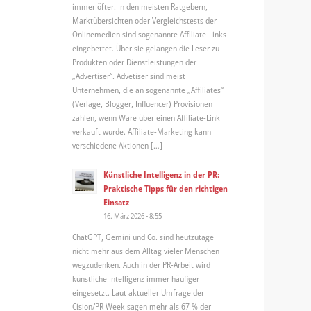
immer öfter. In den meisten Ratgebern,
Marktübersichten oder Vergleichstests der
Onlinemedien sind sogenannte Affiliate-Links
eingebettet. Über sie gelangen die Leser zu
Produkten oder Dienstleistungen der
„Advertiser“. Advetiser sind meist
Unternehmen, die an sogenannte „Affiliates“
(Verlage, Blogger, Influencer) Provisionen
zahlen, wenn Ware über einen Affiliate-Link
verkauft wurde. Affiliate-Marketing kann
verschiedene Aktionen […]
Künstliche Intelligenz in der PR:
Praktische Tipps für den richtigen
Einsatz
16. März 2026 - 8:55
ChatGPT, Gemini und Co. sind heutzutage
nicht mehr aus dem Alltag vieler Menschen
wegzudenken. Auch in der PR-Arbeit wird
künstliche Intelligenz immer häufiger
eingesetzt. Laut aktueller Umfrage der
Cision/PR Week sagen mehr als 67 % der