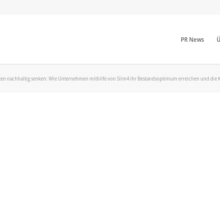
PR News
Ü
ten nachhaltig senken: Wie Unternehmen mithilfe von Slim4 ihr Bestandsoptimum erreichen und die