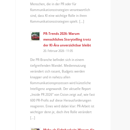
Menschen, die in der PR oder für
Kommunikationsstrategien verantwortlich
sind, dass KI eine wichtige Rolle in ihren
Kommunikationsstrategien spielt. […]
PR-Trends 2026: Warum
menschliches Storytelling trotz
der KI-Ära unverzichtbar bleibt
20. Februar 2026 - 11:05
Die PR-Branche befindet sich in einem
tiefgreifenden Wandel. Mediennutzung
verändert sich rasant, Budgets werden
knapper und in nahezu allen
Kommunikationsprozessen wird künstliche
Intelligenz angewandt. Der aktuelle Report
„Inside PR 2026“ von Cision zeigt auf, wie fast
600 PR-Profis auf diese Herausforderungen
reagieren. Eines wird dabei klar: PR-Arbeit ist
wichtiger denn je, doch ihre Rolle verändert
[…]
Mehr als Sichtbarkeit: Warum die