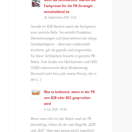
Fachpresse für die PR-Strategie
entscheidend ist
26. September 2025 - 9:23
Gerade im B2B-Bereich spielt die Fachpresse
eine zentrale Rolle. Sie verleiht Produkten,
Dienstleistungen und Unternehmen die nötige
Glaubwürdigkeit – denn was redaktionell
erscheint, gilt als geprüft und eingeordnet.
Für diese Sichtbarkeit braucht es gezielte PR-
Arbeit. Eine Studie von it&d business und CIDO
GUIDE unterstreicht diese Beobachtung.
Demnach sieht fast jede zweite Person, die in
der […]
Was es bedeutet, wenn in der PR
von B2B oder B2C gesprochen
wird
4. Juli 2025 - 10:56
Wenn man sich mit der Arbeit rund um PR
beschäftigt, fallen oft die zwei Begriffe „B2B“
und „B2C“. Aber was genau steckt eigentlich