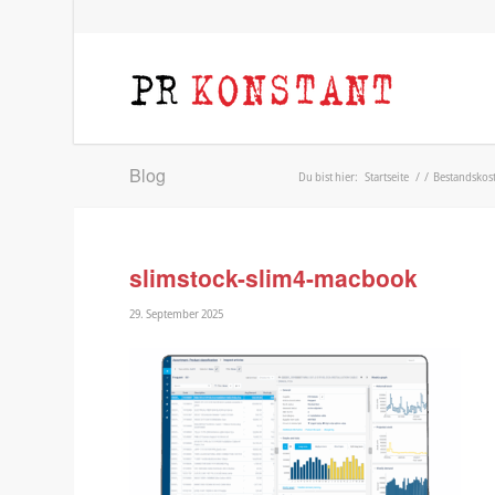
Blog
Du bist hier:
Startseite
/
/
Bestandskos
slimstock-slim4-macbook
29. September 2025