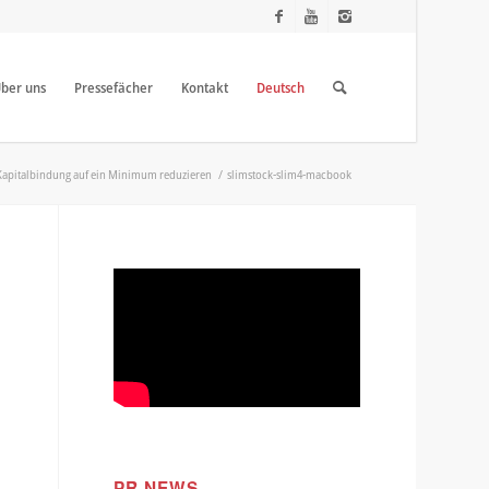
ber uns
Pressefächer
Kontakt
Deutsch
 Kapitalbindung auf ein Minimum reduzieren
/
slimstock-slim4-macbook
PR NEWS