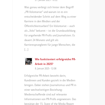
Was genau verbirgt sich hinter dem Begriff
„PR-Volontariat“ und warum ist es ein
entscheidender Schritt auf dem Weg zu einer
Karriere in den Medien und der
Öffentlichkeitsarbeit? Ein Volontariat – auch
als „Volo“ bekannt – ist die Grundausbildung
für angehende PR-Profis und Journalisten. Es
dauert 24 Monate und gilt als
Karrieresprungbrett für junge Menschen, die
[…]
Wie funktioniert erfolgreiche PR-
Arbeit in 2025?
8. Januar 2025 - 12:08
Erfolgreiche PR-Arbeit besteht darin,
Kundinnen und Kunden gezielt in die Medien
bringen. Dabei stehen Journalismus und PR in
einer wechselseitigen Beziehung:
Medienschaffende sind auf relevante
Informationen von PR-Profis angewiesen. Das
bestätigt der 15. State of the Media Report