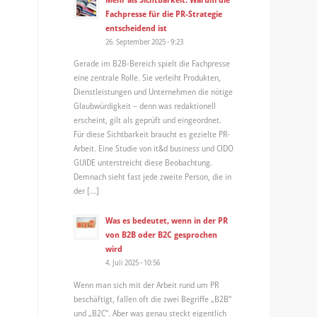
Fachpresse für die PR-Strategie
entscheidend ist
26. September 2025 - 9:23
Gerade im B2B-Bereich spielt die Fachpresse
eine zentrale Rolle. Sie verleiht Produkten,
Dienstleistungen und Unternehmen die nötige
Glaubwürdigkeit – denn was redaktionell
erscheint, gilt als geprüft und eingeordnet.
Für diese Sichtbarkeit braucht es gezielte PR-
Arbeit. Eine Studie von it&d business und CIDO
GUIDE unterstreicht diese Beobachtung.
Demnach sieht fast jede zweite Person, die in
der […]
Was es bedeutet, wenn in der PR
von B2B oder B2C gesprochen
wird
4. Juli 2025 - 10:56
Wenn man sich mit der Arbeit rund um PR
beschäftigt, fallen oft die zwei Begriffe „B2B“
und „B2C“. Aber was genau steckt eigentlich