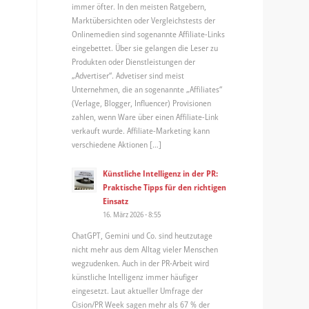
immer öfter. In den meisten Ratgebern,
Marktübersichten oder Vergleichstests der
Onlinemedien sind sogenannte Affiliate-Links
eingebettet. Über sie gelangen die Leser zu
Produkten oder Dienstleistungen der
„Advertiser“. Advetiser sind meist
Unternehmen, die an sogenannte „Affiliates“
(Verlage, Blogger, Influencer) Provisionen
zahlen, wenn Ware über einen Affiliate-Link
verkauft wurde. Affiliate-Marketing kann
verschiedene Aktionen […]
Künstliche Intelligenz in der PR:
Praktische Tipps für den richtigen
Einsatz
16. März 2026 - 8:55
ChatGPT, Gemini und Co. sind heutzutage
nicht mehr aus dem Alltag vieler Menschen
wegzudenken. Auch in der PR-Arbeit wird
künstliche Intelligenz immer häufiger
eingesetzt. Laut aktueller Umfrage der
Cision/PR Week sagen mehr als 67 % der