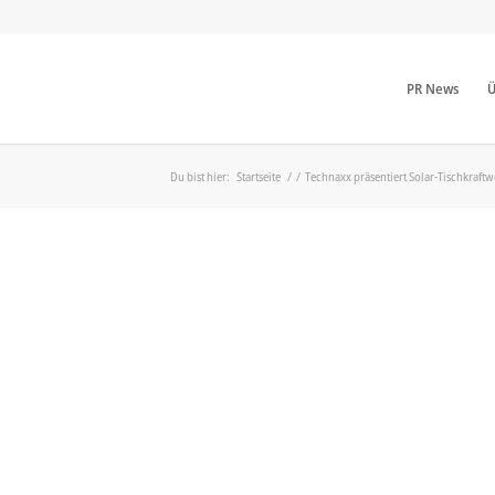
PR News
Ü
Du bist hier:
Startseite
/
/
Technaxx präsentiert Solar-Tischkraftwe