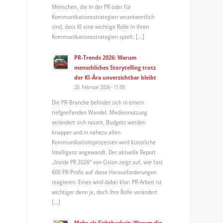
Menschen, die in der PR oder für
Kommunikationsstrategien verantwortlich
sind, dass KI eine wichtige Rolle in ihren
Kommunikationsstrategien spielt. […]
PR-Trends 2026: Warum
menschliches Storytelling trotz
der KI-Ära unverzichtbar bleibt
20. Februar 2026 - 11:05
Die PR-Branche befindet sich in einem
tiefgreifenden Wandel. Mediennutzung
verändert sich rasant, Budgets werden
knapper und in nahezu allen
Kommunikationsprozessen wird künstliche
Intelligenz angewandt. Der aktuelle Report
„Inside PR 2026“ von Cision zeigt auf, wie fast
600 PR-Profis auf diese Herausforderungen
reagieren. Eines wird dabei klar: PR-Arbeit ist
wichtiger denn je, doch ihre Rolle verändert
[…]
Mehr als Sichtbarkeit: Warum die