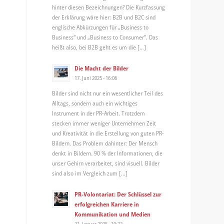
hinter diesen Bezeichnungen? Die Kurzfassung
der Erklärung wäre hier: B2B und B2C sind
englische Abkürzungen für „Business to
Business“ und „Business to Consumer“. Das
heißt also, bei B2B geht es um die […]
Die Macht der Bilder
17. Juni 2025 - 16:06
Bilder sind nicht nur ein wesentlicher Teil des
Alltags, sondern auch ein wichtiges
Instrument in der PR-Arbeit. Trotzdem
stecken immer weniger Unternehmen Zeit
und Kreativität in die Erstellung von guten PR-
Bildern. Das Problem dahinter: Der Mensch
denkt in Bildern. 90 % der Informationen, die
unser Gehirn verarbeitet, sind visuell. Bilder
sind also im Vergleich zum […]
PR-Volontariat: Der Schlüssel zur
erfolgreichen Karriere in
Kommunikation und Medien
21. Januar 2025 - 10:22