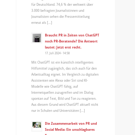
für Deutschland. 74,6 % der weltweit über
3.000 befragten Journalistinnen und
Journalisten sehen die Pressemitteilung
erneut als […]
Braucht PR in Zeiten von ChatGPT
noch PR-Beratende? Die Antwort
lautet: Jetzt erst recht.
17. Juli 2024 - 14:58
Mit ChatGPT ist ein künstlich intelligentes
Hilfsmittel zugänglich, das sich auch für den
Arbeitsalltag eignet. Im Vergleich zu digitalen
Assistenten wie Alexa oder Siri sind KI-
Modelle wie ChatGPT fähig, auf
Internetquellen zuzugreifen und im Dialog
spontan auf Text, Bild und Ton zu reagieren.
Aus diesem Grund wird ChatGPT aktuell nicht
nur in Schulen und Universitäten […]
Die Zusammenarbeit von PR und
Social Media: Ein unschlagbares