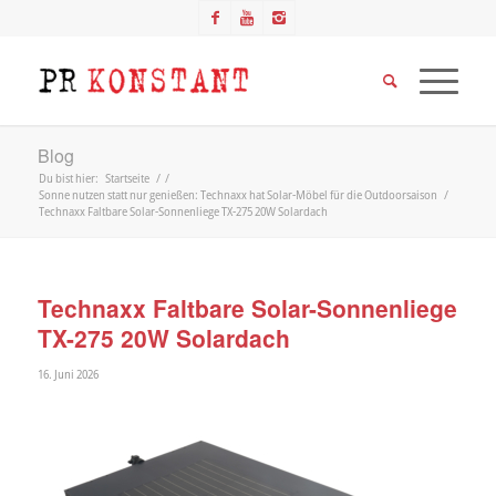
Blog
Du bist hier:
Startseite
/
/
Sonne nutzen statt nur genießen: Technaxx hat Solar-Möbel für die Outdoorsaison
/
Technaxx Faltbare Solar-Sonnenliege TX-275 20W Solardach
Technaxx Faltbare Solar-Sonnenliege
TX-275 20W Solardach
16. Juni 2026