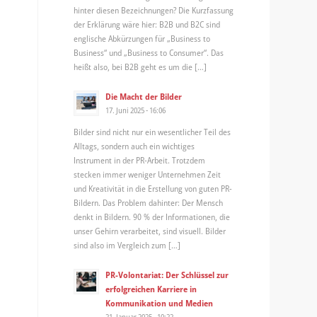
hinter diesen Bezeichnungen? Die Kurzfassung
der Erklärung wäre hier: B2B und B2C sind
englische Abkürzungen für „Business to
Business“ und „Business to Consumer“. Das
heißt also, bei B2B geht es um die […]
Die Macht der Bilder
17. Juni 2025 - 16:06
Bilder sind nicht nur ein wesentlicher Teil des
Alltags, sondern auch ein wichtiges
Instrument in der PR-Arbeit. Trotzdem
stecken immer weniger Unternehmen Zeit
und Kreativität in die Erstellung von guten PR-
Bildern. Das Problem dahinter: Der Mensch
denkt in Bildern. 90 % der Informationen, die
unser Gehirn verarbeitet, sind visuell. Bilder
sind also im Vergleich zum […]
PR-Volontariat: Der Schlüssel zur
erfolgreichen Karriere in
Kommunikation und Medien
21. Januar 2025 - 10:22