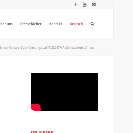
ber uns
Pressefächer
Kontakt
Deutsch
hnaxx Faltbarer Solar-Campingtisch TX-252 60W Außentasche mit Smart...
PR NEWS