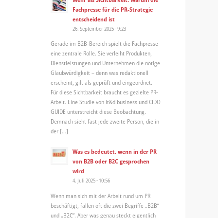
Fachpresse für die PR-Strategie
entscheidend ist
26. September 2025 - 9:23
Gerade im B2B-Bereich spielt die Fachpresse
eine zentrale Rolle. Sie verleiht Produkten,
Dienstleistungen und Unternehmen die nötige
Glaubwürdigkeit – denn was redaktionell
erscheint, gilt als geprüft und eingeordnet.
Für diese Sichtbarkeit braucht es gezielte PR-
Arbeit. Eine Studie von it&d business und CIDO
GUIDE unterstreicht diese Beobachtung.
Demnach sieht fast jede zweite Person, die in
der […]
Was es bedeutet, wenn in der PR
von B2B oder B2C gesprochen
wird
4. Juli 2025 - 10:56
Wenn man sich mit der Arbeit rund um PR
beschäftigt, fallen oft die zwei Begriffe „B2B“
und „B2C“. Aber was genau steckt eigentlich