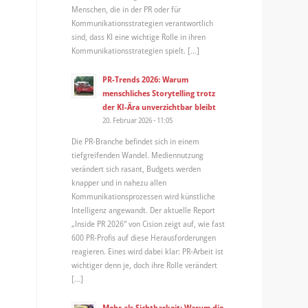
Menschen, die in der PR oder für
Kommunikationsstrategien verantwortlich
sind, dass KI eine wichtige Rolle in ihren
Kommunikationsstrategien spielt. […]
PR-Trends 2026: Warum
menschliches Storytelling trotz
der KI-Ära unverzichtbar bleibt
20. Februar 2026 - 11:05
Die PR-Branche befindet sich in einem
tiefgreifenden Wandel. Mediennutzung
verändert sich rasant, Budgets werden
knapper und in nahezu allen
Kommunikationsprozessen wird künstliche
Intelligenz angewandt. Der aktuelle Report
„Inside PR 2026“ von Cision zeigt auf, wie fast
600 PR-Profis auf diese Herausforderungen
reagieren. Eines wird dabei klar: PR-Arbeit ist
wichtiger denn je, doch ihre Rolle verändert
[…]
Mehr als Sichtbarkeit: Warum die