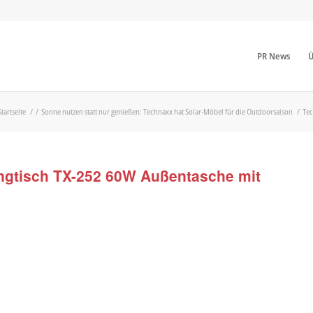
PR News
Ü
Startseite
/
/
Sonne nutzen statt nur genießen: Technaxx hat Solar-Möbel für die Outdoorsaison
/
Tec
ngtisch TX-252 60W Außentasche mit