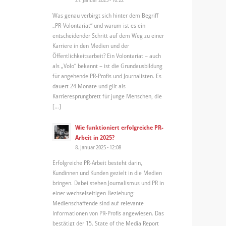
Was genau verbirgt sich hinter dem Begriff
„PR-Volontariat“ und warum ist es ein
entscheidender Schritt auf dem Weg zu einer
Karriere in den Medien und der
Öffentlichkeitsarbeit? Ein Volontariat – auch
als „Volo“ bekannt – ist die Grundausbildung
für angehende PR-Profis und Journalisten. Es
dauert 24 Monate und gilt als
Karrieresprungbrett für junge Menschen, die
[…]
Wie funktioniert erfolgreiche PR-
Arbeit in 2025?
8. Januar 2025 - 12:08
Erfolgreiche PR-Arbeit besteht darin,
Kundinnen und Kunden gezielt in die Medien
bringen. Dabei stehen Journalismus und PR in
einer wechselseitigen Beziehung:
Medienschaffende sind auf relevante
Informationen von PR-Profis angewiesen. Das
bestätigt der 15. State of the Media Report