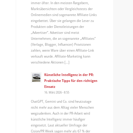
immer öfter. In den meisten Ratgebern,
Marktübersichten oder Vergleichstests der
Onlinemedien sind sogenannte Affiliate-Links
eingebettet. Über sie gelangen die Leser zu
Produkten oder Dienstleistungen der
„Advertiser“. Advetiser sind meist
Unternehmen, die an sogenannte „Affiliates“
(Verlage, Blogger, Influencer) Provisionen
zahlen, wenn Ware über einen Affiliate-Link
verkauft wurde. Affiliate-Marketing kann
verschiedene Aktionen […]
Künstliche Intelligenz in der PR:
Praktische Tipps für den richtigen
Einsatz
16. März 2026 - 8:55
ChatGPT, Gemini und Co. sind heutzutage
nicht mehr aus dem Alltag vieler Menschen
wegzudenken. Auch in der PR-Arbeit wird
künstliche Intelligenz immer häufiger
eingesetzt. Laut aktueller Umfrage der
Cision/PR Week sagen mehr als 67 % der