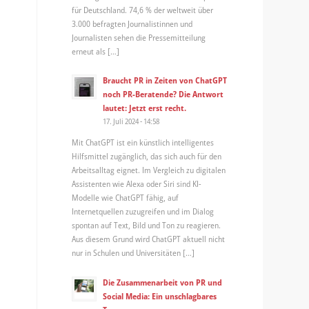
für Deutschland. 74,6 % der weltweit über
3.000 befragten Journalistinnen und
Journalisten sehen die Pressemitteilung
erneut als […]
Braucht PR in Zeiten von ChatGPT
noch PR-Beratende? Die Antwort
lautet: Jetzt erst recht.
17. Juli 2024 - 14:58
Mit ChatGPT ist ein künstlich intelligentes
Hilfsmittel zugänglich, das sich auch für den
Arbeitsalltag eignet. Im Vergleich zu digitalen
Assistenten wie Alexa oder Siri sind KI-
Modelle wie ChatGPT fähig, auf
Internetquellen zuzugreifen und im Dialog
spontan auf Text, Bild und Ton zu reagieren.
Aus diesem Grund wird ChatGPT aktuell nicht
nur in Schulen und Universitäten […]
Die Zusammenarbeit von PR und
Social Media: Ein unschlagbares