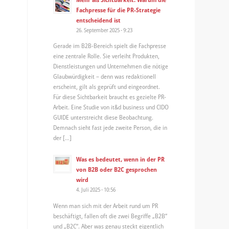
Fachpresse für die PR-Strategie
entscheidend ist
26. September 2025 - 9:23
Gerade im B2B-Bereich spielt die Fachpresse
eine zentrale Rolle. Sie verleiht Produkten,
Dienstleistungen und Unternehmen die nötige
Glaubwürdigkeit – denn was redaktionell
erscheint, gilt als geprüft und eingeordnet.
Für diese Sichtbarkeit braucht es gezielte PR-
Arbeit. Eine Studie von it&d business und CIDO
GUIDE unterstreicht diese Beobachtung.
Demnach sieht fast jede zweite Person, die in
der […]
Was es bedeutet, wenn in der PR
von B2B oder B2C gesprochen
wird
4. Juli 2025 - 10:56
Wenn man sich mit der Arbeit rund um PR
beschäftigt, fallen oft die zwei Begriffe „B2B“
und „B2C“. Aber was genau steckt eigentlich