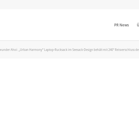
PR News
Ü
wunder Ahoi: „Urban Harmony“ Laptop-Rucksack im Seesack-Design behält mit 240° Reisverschluss den 