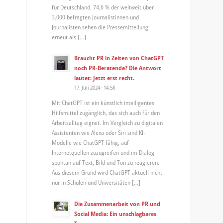
für Deutschland. 74,6 % der weltweit über
3.000 befragten Journalistinnen und
Journalisten sehen die Pressemitteilung
erneut als […]
Braucht PR in Zeiten von ChatGPT
noch PR-Beratende? Die Antwort
lautet: Jetzt erst recht.
17. Juli 2024 - 14:58
Mit ChatGPT ist ein künstlich intelligentes
Hilfsmittel zugänglich, das sich auch für den
Arbeitsalltag eignet. Im Vergleich zu digitalen
Assistenten wie Alexa oder Siri sind KI-
Modelle wie ChatGPT fähig, auf
Internetquellen zuzugreifen und im Dialog
spontan auf Text, Bild und Ton zu reagieren.
Aus diesem Grund wird ChatGPT aktuell nicht
nur in Schulen und Universitäten […]
Die Zusammenarbeit von PR und
Social Media: Ein unschlagbares