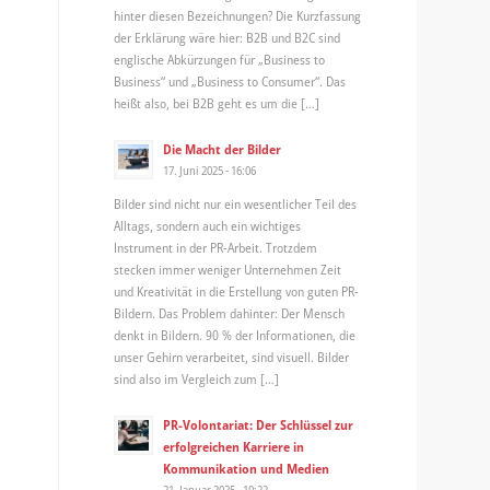
hinter diesen Bezeichnungen? Die Kurzfassung
der Erklärung wäre hier: B2B und B2C sind
englische Abkürzungen für „Business to
Business“ und „Business to Consumer“. Das
heißt also, bei B2B geht es um die […]
Die Macht der Bilder
17. Juni 2025 - 16:06
Bilder sind nicht nur ein wesentlicher Teil des
Alltags, sondern auch ein wichtiges
Instrument in der PR-Arbeit. Trotzdem
stecken immer weniger Unternehmen Zeit
und Kreativität in die Erstellung von guten PR-
Bildern. Das Problem dahinter: Der Mensch
denkt in Bildern. 90 % der Informationen, die
unser Gehirn verarbeitet, sind visuell. Bilder
sind also im Vergleich zum […]
PR-Volontariat: Der Schlüssel zur
erfolgreichen Karriere in
Kommunikation und Medien
21. Januar 2025 - 10:22