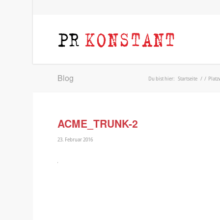
Blog
Du bist hier:
Startseite
/
/
Platz
ACME_TRUNK-2
23. Februar 2016