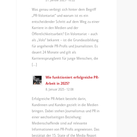
Was genau verbirgt sich hinter dem Begriff
„PR-Volontariat“ und warum ist es ein
entscheidender Schritt auf dem Weg zu einer
Karriere in den Medien und der
Öffentlichkeitsarbeit? Ein Volontariat – auch
als „Volo“ bekannt – ist die Grundausbildung
für angehende PR-Profis und Journalisten. Es
dauert 24 Monate und gilt als
Karrieresprungbrett für junge Menschen, die
[…]
Wie funktioniert erfolgreiche PR-
Arbeit in 2025?
8. Januar 2025 - 12:08
Erfolgreiche PR-Arbeit besteht darin,
Kundinnen und Kunden gezielt in die Medien
bringen. Dabei stehen Journalismus und PR in
einer wechselseitigen Beziehung:
Medienschaffende sind auf relevante
Informationen von PR-Profis angewiesen. Das
bestätigt der 15. State of the Media Report