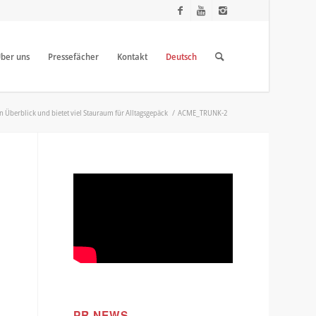
ber uns
Pressefächer
Kontakt
Deutsch
Überblick und bietet viel Stauraum für Alltagsgepäck
/
ACME_TRUNK-2
PR NEWS