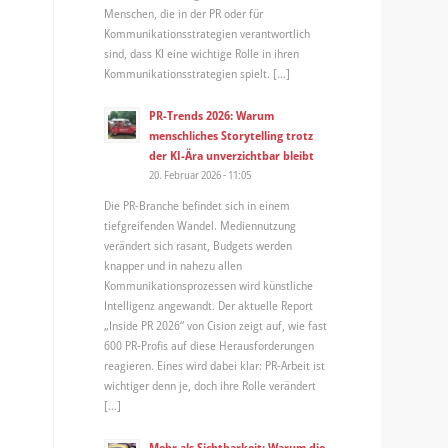
Menschen, die in der PR oder für
Kommunikationsstrategien verantwortlich
sind, dass KI eine wichtige Rolle in ihren
Kommunikationsstrategien spielt. […]
PR-Trends 2026: Warum
menschliches Storytelling trotz
der KI-Ära unverzichtbar bleibt
20. Februar 2026 - 11:05
Die PR-Branche befindet sich in einem
tiefgreifenden Wandel. Mediennutzung
verändert sich rasant, Budgets werden
knapper und in nahezu allen
Kommunikationsprozessen wird künstliche
Intelligenz angewandt. Der aktuelle Report
„Inside PR 2026“ von Cision zeigt auf, wie fast
600 PR-Profis auf diese Herausforderungen
reagieren. Eines wird dabei klar: PR-Arbeit ist
wichtiger denn je, doch ihre Rolle verändert
[…]
Mehr als Sichtbarkeit: Warum die