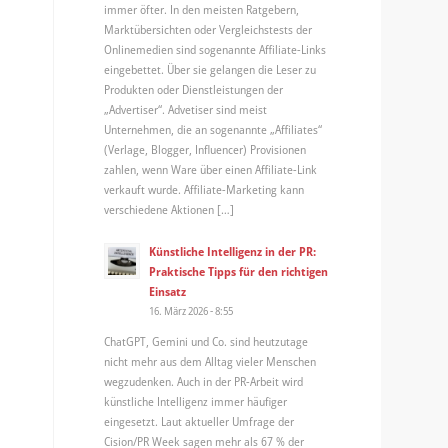
immer öfter. In den meisten Ratgebern,
Marktübersichten oder Vergleichstests der
Onlinemedien sind sogenannte Affiliate-Links
eingebettet. Über sie gelangen die Leser zu
Produkten oder Dienstleistungen der
„Advertiser“. Advetiser sind meist
Unternehmen, die an sogenannte „Affiliates“
(Verlage, Blogger, Influencer) Provisionen
zahlen, wenn Ware über einen Affiliate-Link
verkauft wurde. Affiliate-Marketing kann
verschiedene Aktionen […]
Künstliche Intelligenz in der PR:
Praktische Tipps für den richtigen
Einsatz
16. März 2026 - 8:55
ChatGPT, Gemini und Co. sind heutzutage
nicht mehr aus dem Alltag vieler Menschen
wegzudenken. Auch in der PR-Arbeit wird
künstliche Intelligenz immer häufiger
eingesetzt. Laut aktueller Umfrage der
Cision/PR Week sagen mehr als 67 % der