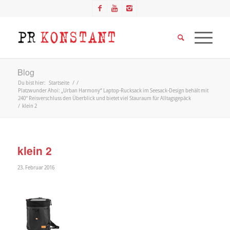
Blog
Du bist hier:
Startseite
/
/
Platzwunder Ahoi: „Urban Harmony“ Laptop-Rucksack im Seesack-Design behält mit
240° Reisverschluss den Überblick und bietet viel Stauraum für Alltagsgepäck
/
klein 2
klein 2
23. Februar 2016