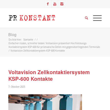
Blog
Du bist hier:
Startseite
/
/
Einfacher rüsten, schneller testen: Voltavision präsentiert Hochleistungs-
Kontaktiersystem KSP-600 für prismatische Zellen mit gegenüberliegenden Terminals
/
Voltavision Zellkontaktiersystem KSP-600 Kontakte
Voltavision Zellkontaktiersystem
KSP-600 Kontakte
7. Oktober 2025