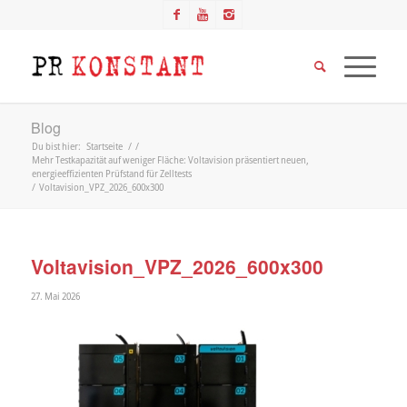
Blog
Du bist hier:
Startseite
/
/
Mehr Testkapazität auf weniger Fläche: Voltavision präsentiert neuen,
energieeffizienten Prüfstand für Zelltests
/
Voltavision_VPZ_2026_600x300
Voltavision_VPZ_2026_600x300
27. Mai 2026