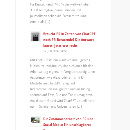
für Deutschland. 74,6 % der weltweit über
3.000 befragten Journalistinnen und
Journalisten sehen die Pressemitteilung
erneut als […]
Braucht PR in Zeiten von ChatGPT
noch PR-Beratende? Die Antwort
lautet: Jetzt erst recht.
17. Juli 2024 - 14:58
Mit ChatGPT ist ein künstlich intelligentes
Hilfsmittel zugänglich, das sich auch für den
Arbeitsalltag eignet. Im Vergleich zu digitalen
Assistenten wie Alexa oder Siri sind KI-
Modelle wie ChatGPT fähig, auf
Internetquellen zuzugreifen und im Dialog
spontan auf Text, Bild und Ton zu reagieren.
Aus diesem Grund wird ChatGPT aktuell nicht
nur in Schulen und Universitäten […]
Die Zusammenarbeit von PR und
Social Media: Ein unschlagbares