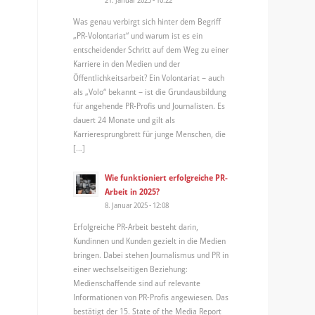
Was genau verbirgt sich hinter dem Begriff
„PR-Volontariat“ und warum ist es ein
entscheidender Schritt auf dem Weg zu einer
Karriere in den Medien und der
Öffentlichkeitsarbeit? Ein Volontariat – auch
als „Volo“ bekannt – ist die Grundausbildung
für angehende PR-Profis und Journalisten. Es
dauert 24 Monate und gilt als
Karrieresprungbrett für junge Menschen, die
[…]
Wie funktioniert erfolgreiche PR-
Arbeit in 2025?
8. Januar 2025 - 12:08
Erfolgreiche PR-Arbeit besteht darin,
Kundinnen und Kunden gezielt in die Medien
bringen. Dabei stehen Journalismus und PR in
einer wechselseitigen Beziehung:
Medienschaffende sind auf relevante
Informationen von PR-Profis angewiesen. Das
bestätigt der 15. State of the Media Report