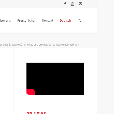
ber uns
Pressefächer
Kontakt
Deutsch
en abas Software AG, alltrotec und breitenbach software engineering
/
PR NEWS