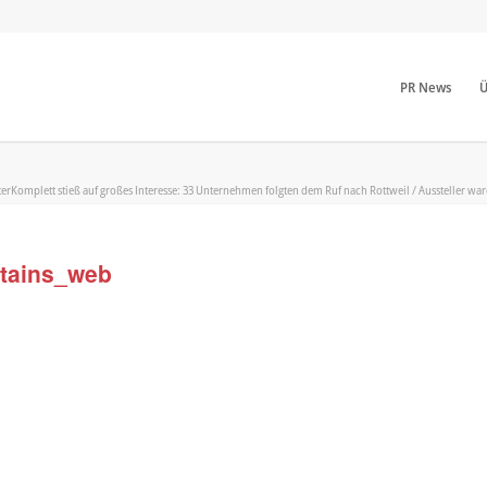
PR News
Ü
erKomplett stieß auf großes Interesse: 33 Unternehmen folgten dem Ruf nach Rottweil / Aussteller war
tains_web