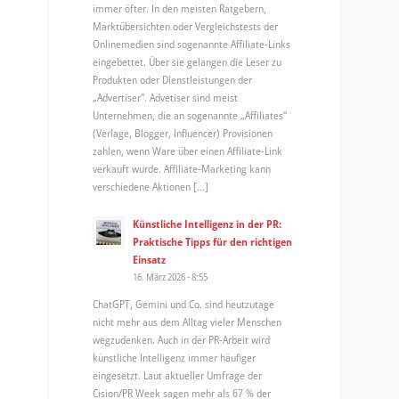
immer öfter. In den meisten Ratgebern,
Marktübersichten oder Vergleichstests der
Onlinemedien sind sogenannte Affiliate-Links
eingebettet. Über sie gelangen die Leser zu
Produkten oder Dienstleistungen der
„Advertiser“. Advetiser sind meist
Unternehmen, die an sogenannte „Affiliates“
(Verlage, Blogger, Influencer) Provisionen
zahlen, wenn Ware über einen Affiliate-Link
verkauft wurde. Affiliate-Marketing kann
verschiedene Aktionen […]
Künstliche Intelligenz in der PR:
Praktische Tipps für den richtigen
Einsatz
16. März 2026 - 8:55
ChatGPT, Gemini und Co. sind heutzutage
nicht mehr aus dem Alltag vieler Menschen
wegzudenken. Auch in der PR-Arbeit wird
künstliche Intelligenz immer häufiger
eingesetzt. Laut aktueller Umfrage der
Cision/PR Week sagen mehr als 67 % der