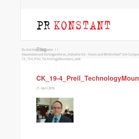
Blog
Du bist hier:
Startseite
/
/
Hausmesse und Vortragsreihe zu „Industrie 4.0 – Vision und Wirklichkeit“ von Comput
CK_19-4_Preil_TechnologyMountains_web
CK_19-4_Preil_TechnologyMoun
21. April 2016