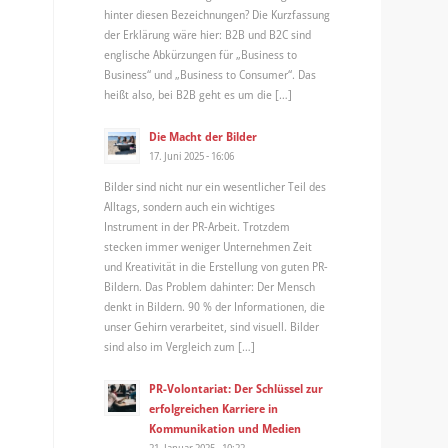
hinter diesen Bezeichnungen? Die Kurzfassung
der Erklärung wäre hier: B2B und B2C sind
englische Abkürzungen für „Business to
Business“ und „Business to Consumer“. Das
heißt also, bei B2B geht es um die […]
Die Macht der Bilder
17. Juni 2025 - 16:06
Bilder sind nicht nur ein wesentlicher Teil des
Alltags, sondern auch ein wichtiges
Instrument in der PR-Arbeit. Trotzdem
stecken immer weniger Unternehmen Zeit
und Kreativität in die Erstellung von guten PR-
Bildern. Das Problem dahinter: Der Mensch
denkt in Bildern. 90 % der Informationen, die
unser Gehirn verarbeitet, sind visuell. Bilder
sind also im Vergleich zum […]
PR-Volontariat: Der Schlüssel zur
erfolgreichen Karriere in
Kommunikation und Medien
21. Januar 2025 - 10:22