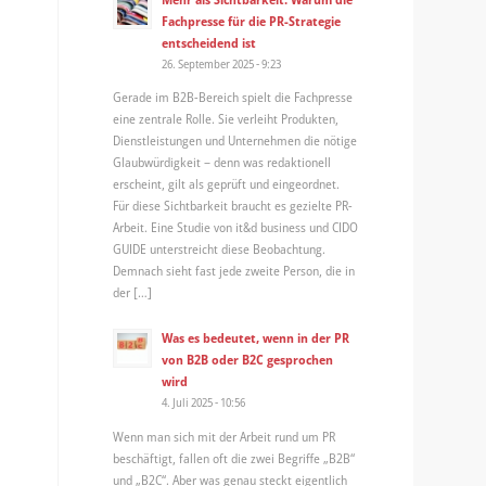
Fachpresse für die PR-Strategie
entscheidend ist
26. September 2025 - 9:23
Gerade im B2B-Bereich spielt die Fachpresse
eine zentrale Rolle. Sie verleiht Produkten,
Dienstleistungen und Unternehmen die nötige
Glaubwürdigkeit – denn was redaktionell
erscheint, gilt als geprüft und eingeordnet.
Für diese Sichtbarkeit braucht es gezielte PR-
Arbeit. Eine Studie von it&d business und CIDO
GUIDE unterstreicht diese Beobachtung.
Demnach sieht fast jede zweite Person, die in
der […]
Was es bedeutet, wenn in der PR
von B2B oder B2C gesprochen
wird
4. Juli 2025 - 10:56
Wenn man sich mit der Arbeit rund um PR
beschäftigt, fallen oft die zwei Begriffe „B2B“
und „B2C“. Aber was genau steckt eigentlich