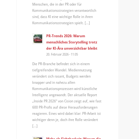
Menschen, die in der PR oder für
Kommunikationsstrategien verantwortlich
sind, dass KI eine wichtige Rolle in ihren
Kommunikationsstrategien spielt. […]
PR-Trends 2026: Warum
menschliches Storytelling trotz
der KI-Ära unverzichtbar bleibt
20. Februar 2026 - 11:05
Die PR-Branche befindet sich in einem
tiefgreifenden Wandel. Mediennutzung
verändert sich rasant, Budgets werden
knapper und in nahezu allen
Kommunikationsprozessen wird künstliche
Intelligenz angewandt. Der aktuelle Report
„Inside PR 2026“ von Cision zeigt auf, wie fast
600 PR-Profis auf diese Herausforderungen
reagieren. Eines wird dabei klar: PR-Arbeit ist
wichtiger denn je, doch ihre Rolle verändert
[…]
Mehr als Sichtbarkeit: Warum die