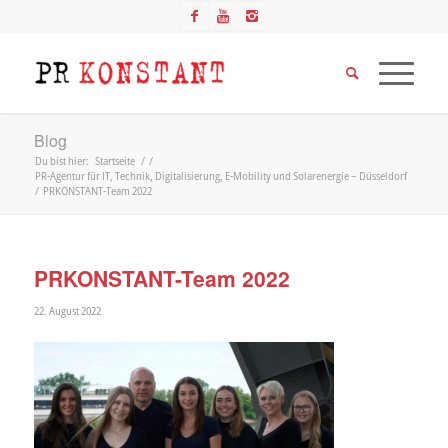
Blog
Du bist hier:
Startseite
/
/
PR-Agentur für IT, Technik, Digitalisierung, E-Mobility und Solarenergie – Düsseldorf
/
PRKONSTANT-Team 2022
PRKONSTANT-Team 2022
22. August 2022