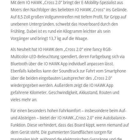
Mit dem IO HAWK „Cross 2.0“ bringt der E-Mobility-Spezialist aus
Moers den Nachfolger des beliebten IO HAWK „Cross“ ins Gelände.
Auf 8,5 Zoll großen Vollgummireifen mit tiefem Profil, für Gripp auf
unebenen Untergründen, schwebt das Hoverboard durch den
Frühling. Dabei ist es rund ein Kilogramm leichter als sein
Vorgänger und bringt 13,7 kg auf die Waage.
Als Neuheit hat IO HAWK dem „Cross 2.0“ eine fancy RGB-
Multicolor-LED-Beleuchtung spendiert, deren Farbgebung sich via
Bluetooth über die IO HAWK App individuell anpassen lässt.
Ebenfalls kabellos kann der Soundtrack zur Fahrt vom Smartphone
über die beiden eingebauten Lautsprecher des „Cross 2.0“
wiedergegeben werden. Außerdem zeigt die IO HAWK App
gefahrene Kilometer, Geschwindigkeit, Akkustand, Routen und
vieles mehr an.
Für einen besonders hohen Fahrkomfort – insbesondere beim Auf-
und Absteigen – bietet der IO HAWK „Cross 2.0“ eine Autobalance-
Funktion. Diese verhindert, dass das Board kippt, wenn niemand auf
dem Gerät steht. Die gummierten Standflächen sorgen für
maximalen Halt, während die elektronischen Gyroskope und die