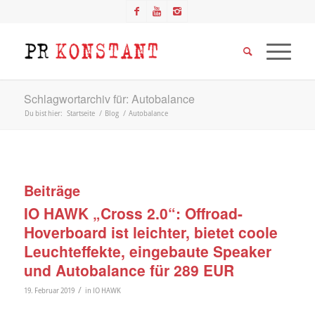
Schlagwortarchiv für: Autobalance
Du bist hier:
Startseite
/
Blog
/
Autobalance
Beiträge
IO HAWK „Cross 2.0“: Offroad-
Hoverboard ist leichter, bietet coole
Leuchteffekte, eingebaute Speaker
und Autobalance für 289 EUR
/
19. Februar 2019
in
IO HAWK