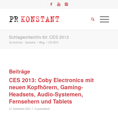
Schlagwortarchiv für: CES 2013
Du bist hier:
Startseite
/
Blog
/
CES 2013
Beiträge
CES 2013: Coby Electronics mit
neuen Kopfhörern, Gaming-
Headsets, Audio-Systemen,
Fernsehern und Tablets
/
21. Dezember 2012
in
pressefach