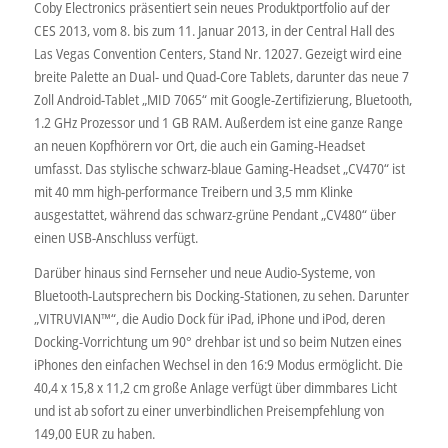
Coby Electronics präsentiert sein neues Produktportfolio auf der
CES 2013, vom 8. bis zum 11. Januar 2013, in der Central Hall des
Las Vegas Convention Centers, Stand Nr. 12027. Gezeigt wird eine
breite Palette an Dual- und Quad-Core Tablets, darunter das neue 7
Zoll Android-Tablet „MID 7065“ mit Google-Zertifizierung, Bluetooth,
1.2 GHz Prozessor und 1 GB RAM. Außerdem ist eine ganze Range
an neuen Kopfhörern vor Ort, die auch ein Gaming-Headset
umfasst. Das stylische schwarz-blaue Gaming-Headset „CV470“ ist
mit 40 mm high-performance Treibern und 3,5 mm Klinke
ausgestattet, während das schwarz-grüne Pendant „CV480“ über
einen USB-Anschluss verfügt.
Darüber hinaus sind Fernseher und neue Audio-Systeme, von
Bluetooth-Lautsprechern bis Docking-Stationen, zu sehen. Darunter
„VITRUVIAN™“, die Audio Dock für iPad, iPhone und iPod, deren
Docking-Vorrichtung um 90° drehbar ist und so beim Nutzen eines
iPhones den einfachen Wechsel in den 16:9 Modus ermöglicht. Die
40,4 x 15,8 x 11,2 cm große Anlage verfügt über dimmbares Licht
und ist ab sofort zu einer unverbindlichen Preisempfehlung von
149,00 EUR zu haben.