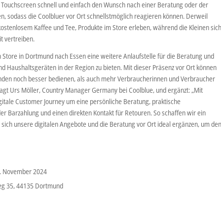
er Touchscreen schnell und einfach den Wunsch nach einer Beratung oder der
n, sodass die Coolbluer vor Ort schnellstmöglich reagieren können. Derweil
stenlosem Kaffee und Tee, Produkte im Store erleben, während die Kleinen sic
t vertreiben.
 Store in Dortmund nach Essen eine weitere Anlaufstelle für die Beratung und
d Haushaltsgeräten in der Region zu bieten. Mit dieser Präsenz vor Ort können
nden noch besser bedienen, als auch mehr Verbraucherinnen und Verbraucher
gt Urs Möller, Country Manager Germany bei Coolblue, und ergänzt: „Mit
igitale Customer Journey um eine persönliche Beratung, praktische
der Barzahlung und einen direkten Kontakt für Retouren. So schaffen wir ein
 sich unsere digitalen Angebote und die Beratung vor Ort ideal ergänzen, um de
5. November 2024
eg 35, 44135 Dortmund