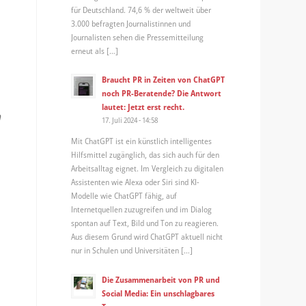
für Deutschland. 74,6 % der weltweit über
3.000 befragten Journalistinnen und
Journalisten sehen die Pressemitteilung
erneut als […]
Braucht PR in Zeiten von ChatGPT
noch PR-Beratende? Die Antwort
lautet: Jetzt erst recht.
n
17. Juli 2024 - 14:58
Mit ChatGPT ist ein künstlich intelligentes
Hilfsmittel zugänglich, das sich auch für den
Arbeitsalltag eignet. Im Vergleich zu digitalen
Assistenten wie Alexa oder Siri sind KI-
Modelle wie ChatGPT fähig, auf
Internetquellen zuzugreifen und im Dialog
spontan auf Text, Bild und Ton zu reagieren.
Aus diesem Grund wird ChatGPT aktuell nicht
nur in Schulen und Universitäten […]
Die Zusammenarbeit von PR und
Social Media: Ein unschlagbares