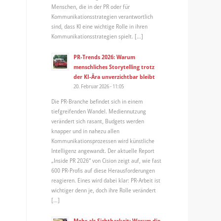
Menschen, die in der PR oder für
Kommunikationsstrategien verantwortlich
sind, dass KI eine wichtige Rolle in ihren
Kommunikationsstrategien spielt. […]
PR-Trends 2026: Warum
menschliches Storytelling trotz
der KI-Ära unverzichtbar bleibt
20. Februar 2026 - 11:05
Die PR-Branche befindet sich in einem
tiefgreifenden Wandel. Mediennutzung
verändert sich rasant, Budgets werden
knapper und in nahezu allen
Kommunikationsprozessen wird künstliche
Intelligenz angewandt. Der aktuelle Report
„Inside PR 2026“ von Cision zeigt auf, wie fast
600 PR-Profis auf diese Herausforderungen
reagieren. Eines wird dabei klar: PR-Arbeit ist
wichtiger denn je, doch ihre Rolle verändert
[…]
Mehr als Sichtbarkeit: Warum die