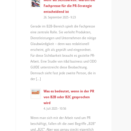
Fachpresse für die PR-Strategie
entscheidend ist
26. September 2025 - 9:23
Gerade im B2B-Bereich spielt die Fachpresse
eine zentrale Rolle. Sie verleiht Produkten,
-
Dienstleistungen und Unternehmen die nötige
Glaubwürdigkeit – denn was redaktionell
erscheint, gilt als geprüft und eingeordnet.
Für diese Sichtbarkeit braucht es gezielte PR-
Arbeit. Eine Studie von it&d business und CIDO
GUIDE unterstreicht diese Beobachtung.
Demnach sieht fast jede zweite Person, die in
der […]
Was es bedeutet, wenn in der PR
von B2B oder B2C gesprochen
wird
4. Juli 2025 - 10:56
Wenn man sich mit der Arbeit rund um PR
beschäftigt, fallen oft die zwei Begriffe „B2B“
d
und „B2C“. Aber was genau steckt eigentlich