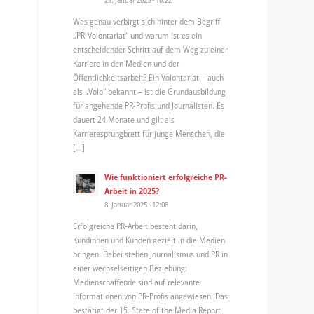
Was genau verbirgt sich hinter dem Begriff
„PR-Volontariat“ und warum ist es ein
entscheidender Schritt auf dem Weg zu einer
Karriere in den Medien und der
Öffentlichkeitsarbeit? Ein Volontariat – auch
als „Volo“ bekannt – ist die Grundausbildung
für angehende PR-Profis und Journalisten. Es
dauert 24 Monate und gilt als
Karrieresprungbrett für junge Menschen, die
[…]
Wie funktioniert erfolgreiche PR-
Arbeit in 2025?
8. Januar 2025 - 12:08
Erfolgreiche PR-Arbeit besteht darin,
Kundinnen und Kunden gezielt in die Medien
bringen. Dabei stehen Journalismus und PR in
einer wechselseitigen Beziehung:
Medienschaffende sind auf relevante
Informationen von PR-Profis angewiesen. Das
bestätigt der 15. State of the Media Report