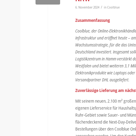
/
6. November 2024
in
Coolblue
Zusammenfassung
Coolblue, der Online-Elektronikhändle
Infrastruktur und eröffnet heute – am
Wachstumsstrategie, für die das Unte
Deutschland investiert. Insgesamt s
Logistikzentrum in Hamm verstärkt da
Westfalen und bietet weiteren 3,1 Mi
Elektronikprodukte wie Laptops oder
Versandpartner DHL ausgeliefert.
Zuverlässige Lieferung am nächs
Mit seinem neuen, 2.100 m² großen
eigenen Lieferservice für Haushalts
Ruhr-Gebiet sowie Sauer- und Münst
flächendeckend die Next-Day-Delive
Bestellungen über den Coolblue Onl
angegeben werden. Um den Kundinne