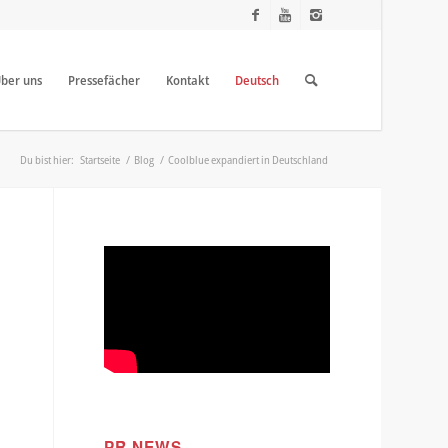
ber uns
Pressefächer
Kontakt
Deutsch
Du bist hier:
Startseite
/
Blog
/
Coolblue expandiert in Deutschland
PR NEWS