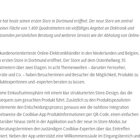
e hat heute seinen ersten Store in Dortmund eröffnet. Der neue Store am zentral
 einer Fläche von 1.400 Quadratmetern ein vielfältiges Angebot an Elektronik und
assenden persönlichen Beratung und weiteren Services wie der Abholung von Online
 kundenorientierteste Online-Elektronikhändler in den Niederlanden und Belgien,
en ersten Store in Dortmund eröffnet. Der Store auf dem Ostenhellweg 35
ratmetern über zwei Etagen. In acht Themenwelten – darunter Fernseher,
äte und Co. – haben Besucherinnen und Besucher die Möglichkeit, Produkte zu
oduktexpertinnen und -experten beraten zu lassen.
hme Einkaufsatmosphäre mit einem klar strukturierten Store-Design, das die
equem zum gesuchten Produkt führt. Zusätzlich zu den Produktspezialisten
selemente den Entscheidungsprozess genauso wie die nahtlose Integration
spielsweise die Coolblue-App Produktinformationen per QR-Code, einen einfachen
Darüber hinaus steht in der Applikation auch der neue In-Store-Modus zur
Beratungsterminen den zuständigen Coolblue-Experten über das Eintreffen
miert. Neben der App unterstützt eine Willkommenssäule im Eingangsbereich un