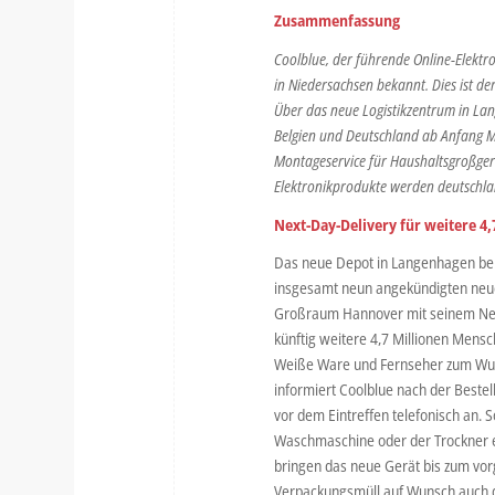
Zusammenfassung
Coolblue, der führende Online-Elektro
in Niedersachsen bekannt. Dies ist de
Über das neue Logistikzentrum in Lan
Belgien und Deutschland ab Anfang 
Montageservice für Haushaltsgroßgerä
Elektronikprodukte werden deutschla
Next-Day-Delivery für weitere 4
Das neue Depot in Langenhagen bei 
insgesamt neun angekündigten neuen
Großraum Hannover mit seinem Nex
künftig weitere 4,7 Millionen Mensc
Weiße Ware und Fernseher zum Wuns
informiert Coolblue nach der Bestel
vor dem Eintreffen telefonisch an.
Waschmaschine oder der Trockner ein
bringen das neue Gerät bis zum vo
Verpackungsmüll auf Wunsch auch da