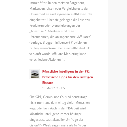
immer öfter. In den meisten Ratgebern,
Marktübersichten oder Vergleichstests der
Onlinemedien sind sogenannte Affiliate-Links
eingebettet. Über sie gelangen die Leser zu
Produkten oder Dienstleistungen der
„Advertiser“. Advetiser sind meist
Unternehmen, die an sogenannte „Affiliates“
(Verlage, Blogger, Influencer) Provisionen
zahlen, wenn Ware über einen Affiliate-Link
verkauft wurde. Affiliate-Marketing kann
verschiedene Aktionen […]
Künstliche Intelligenz in der PR:
Praktische Tipps für den richtigen
Einsatz
16. März 2026 - 8:55
ChatGPT, Gemini und Co. sind heutzutage
nicht mehr aus dem Alltag vieler Menschen
wegzudenken. Auch in der PR-Arbeit wird
künstliche Intelligenz immer häufiger
eingesetzt. Laut aktueller Umfrage der
Cision/PR Week sagen mehr als 67 % der