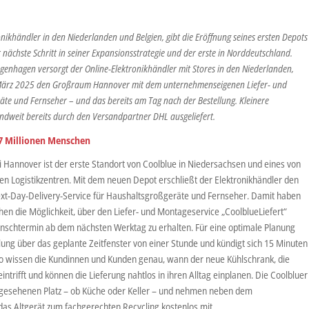
nikhändler in den Niederlanden und Belgien, gibt die Eröffnung seines ersten Depots
r nächste Schritt in seiner Expansionsstrategie und der erste in Norddeutschland.
genhagen versorgt der Online-Elektronikhändler mit Stores in den Niederlanden,
März 2025 den Großraum Hannover mit dem unternehmenseigenen Liefer- und
te und Fernseher – und das bereits am Tag nach der Bestellung. Kleinere
ndweit bereits durch den Versandpartner DHL ausgeliefert.
,7 Millionen Menschen
Hannover ist der erste Standort von Coolblue in Niedersachsen und eines von
 Logistikzentren. Mit dem neuen Depot erschließt der Elektronikhändler den
t-Day-Delivery-Service für Haushaltsgroßgeräte und Fernseher. Damit haben
hen die Möglichkeit, über den Liefer- und Montageservice „CoolblueLiefert“
chtermin ab dem nächsten Werktag zu erhalten. Für eine optimale Planung
lung über das geplante Zeitfenster von einer Stunde und kündigt sich 15 Minuten
 So wissen die Kundinnen und Kunden genau, wann der neue Kühlschrank, die
trifft und können die Lieferung nahtlos in ihren Alltag einplanen. Die Coolbluer
rgesehenen Platz – ob Küche oder Keller – und nehmen neben dem
s Altgerät zum fachgerechten Recycling kostenlos mit.