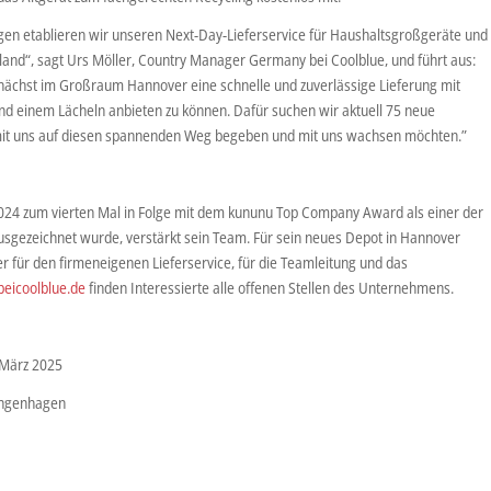
en etablieren wir unseren Next-Day-Lieferservice für Haushaltsgroßgeräte und
and“, sagt Urs Möller, Country Manager Germany bei Coolblue, und führt aus:
nächst im Großraum Hannover eine schnelle und zuverlässige Lieferung mit
und einem Lächeln anbieten zu können. Dafür suchen wir aktuell 75 neue
h mit uns auf diesen spannenden Weg begeben und mit uns wachsen möchten.”
2024 zum vierten Mal in Folge mit dem kununu Top Company Award als einer der
sgezeichnet wurde, verstärkt sein Team. Für sein neues Depot in Hannover
 für den firmeneigenen Lieferservice, für die Teamleitung und das
beicoolblue.de
finden Interessierte alle offenen Stellen des Unternehmens.
 März 2025
angenhagen