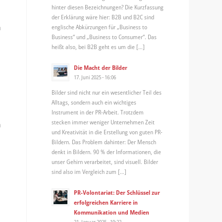
hinter diesen Bezeichnungen? Die Kurzfassung
der Erklärung wäre hier: B2B und B2C sind
englische Abkürzungen für „Business to
h
Business“ und „Business to Consumer“. Das
heißt also, bei B2B geht es um die […]
Die Macht der Bilder
17. Juni 2025 - 16:06
Bilder sind nicht nur ein wesentlicher Teil des
Alltags, sondern auch ein wichtiges
Instrument in der PR-Arbeit. Trotzdem
stecken immer weniger Unternehmen Zeit
n
und Kreativität in die Erstellung von guten PR-
Bildern. Das Problem dahinter: Der Mensch
denkt in Bildern. 90 % der Informationen, die
unser Gehirn verarbeitet, sind visuell. Bilder
sind also im Vergleich zum […]
PR-Volontariat: Der Schlüssel zur
erfolgreichen Karriere in
Kommunikation und Medien
21. Januar 2025 - 10:22