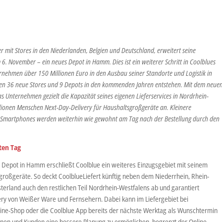
r mit Stores in den Niederlanden, Belgien und Deutschland, erweitert seine
 6. November – ein neues Depot in Hamm. Dies ist ein weiterer Schritt in Coolblues
rnehmen über 150 Millionen Euro in den Ausbau seiner Standorte und Logistik in
ollen 36 neue Stores und 9 Depots in den kommenden Jahren entstehen. Mit dem neue
s Unternehmen gezielt die Kapazität seines eigenen Lieferservices in Nordrhein-
llionen Menschen Next-Day-Delivery für Haushaltsgroßgeräte an. Kleinere
 Smartphones werden weiterhin wie gewohnt am Tag nach der Bestellung durch den
ten Tag
 Depot in Hamm erschließt Coolblue ein weiteres Einzugsgebiet mit seinem
großgeräte. So deckt CoolblueLiefert künftig neben dem Niederrhein, Rhein-
erland auch den restlichen Teil Nordrhein-Westfalens ab und garantiert
ry von Weißer Ware und Fernsehern. Dabei kann im Liefergebiet bei
ine-Shop oder die Coolblue App bereits der nächste Werktag als Wunschtermin
n und Kunden eine bessere Planung zu ermöglichen, begrenzt der Online-