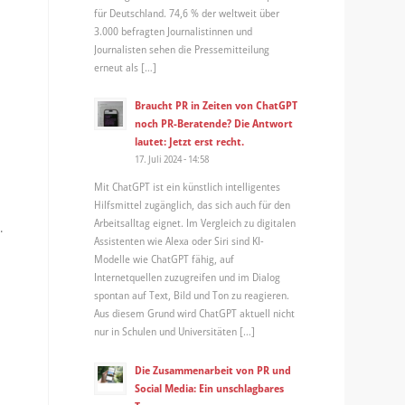
für Deutschland. 74,6 % der weltweit über
3.000 befragten Journalistinnen und
Journalisten sehen die Pressemitteilung
erneut als […]
Braucht PR in Zeiten von ChatGPT
noch PR-Beratende? Die Antwort
lautet: Jetzt erst recht.
17. Juli 2024 - 14:58
Mit ChatGPT ist ein künstlich intelligentes
Hilfsmittel zugänglich, das sich auch für den
Arbeitsalltag eignet. Im Vergleich zu digitalen
.
Assistenten wie Alexa oder Siri sind KI-
Modelle wie ChatGPT fähig, auf
Internetquellen zuzugreifen und im Dialog
spontan auf Text, Bild und Ton zu reagieren.
Aus diesem Grund wird ChatGPT aktuell nicht
nur in Schulen und Universitäten […]
Die Zusammenarbeit von PR und
Social Media: Ein unschlagbares