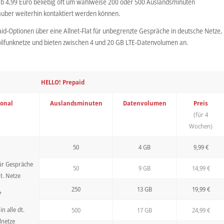
 ab 4,99 Euro beliebig oft um wahlweise 200 oder 500 Auslandsminuten
auber weiterhin kontaktiert werden können.
id-Optionen über eine Allnet-Flat für unbegrenzte Gespräche in deutsche Netze,
bilfunknetze und bieten zwischen 4 und 20 GB LTE-Datenvolumen an.
HELLO! Prepaid
ional
Auslandsminuten
Datenvolumen
Preis
(für 4
Wochen)
50
4 GB
9,99 €
für Gespräche
50
9 GB
14,99 €
dt. Netze
250
13 GB
19,99 €
+
in alle dt.
500
17 GB
24,99 €
lnetze