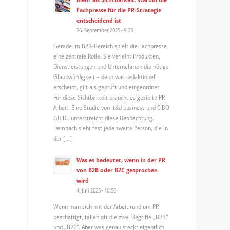
Fachpresse für die PR-Strategie
entscheidend ist
26. September 2025 - 9:23
Gerade im B2B-Bereich spielt die Fachpresse
eine zentrale Rolle. Sie verleiht Produkten,
Dienstleistungen und Unternehmen die nötige
Glaubwürdigkeit – denn was redaktionell
erscheint, gilt als geprüft und eingeordnet.
Für diese Sichtbarkeit braucht es gezielte PR-
Arbeit. Eine Studie von it&d business und CIDO
GUIDE unterstreicht diese Beobachtung.
Demnach sieht fast jede zweite Person, die in
der […]
Was es bedeutet, wenn in der PR
von B2B oder B2C gesprochen
wird
4. Juli 2025 - 10:56
Wenn man sich mit der Arbeit rund um PR
beschäftigt, fallen oft die zwei Begriffe „B2B“
und „B2C“. Aber was genau steckt eigentlich