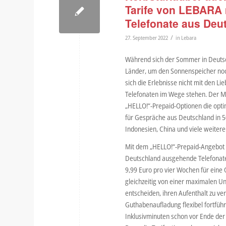
Tarife von LEBARA 
Telefonate aus Deu
/
27. September 2022
in
Lebara
Während sich der Sommer in Deutsch
Länder, um den Sonnenspeicher noch
sich die Erlebnisse nicht mit den L
Telefonaten im Wege stehen. Der M
„HELLO!“-Prepaid-Optionen die opti
für Gespräche aus Deutschland in 50
Indonesien, China und viele weitere
Mit dem „HELLO!“-Prepaid-Angebot 
Deutschland ausgehende Telefonate 
9,99 Euro pro vier Wochen für eine 
gleichzeitig von einer maximalen Un
entscheiden, ihren Aufenthalt zu v
Guthabenaufladung flexibel fortfüh
Inklusivminuten schon vor Ende der 