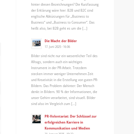
hinter diesen Bezeichnungen? Die Kurzfassung
der Erklärung wäre hier: B2B und B2C sind
englische Abkürzungen für „Business to
Business“ und „Business to Consumer“. Das
heißt also, bei B2B geht es um die […]
Die Macht der Bilder
17. Juni 2025 - 16:06
Bilder sind nicht nur ein wesentlicher Teil des
Alltags, sondern auch ein wichtiges
Instrument in der PR-Arbeit. Trotzdem
stecken immer weniger Unternehmen Zeit
und Kreativität in die Erstellung von guten PR-
Bildern. Das Problem dahinter: Der Mensch
denkt in Bildern. 90 % der Informationen, die
unser Gehirn verarbeitet, sind visuell. Bilder
sind also im Vergleich zum […]
PR-Volontariat: Der Schlüssel zur
erfolgreichen Karriere in
Kommunikation und Medien
21. Januar 2025 - 10:22