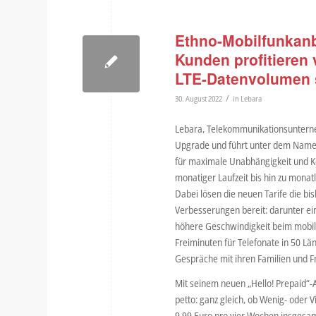
Ethno-Mobilfunkanbie
Kunden profitieren
LTE-Datenvolumen 
/
30. August 2022
in
Lebara
Lebara, Telekommunikationsunterneh
Upgrade und führt unter dem Namen 
für maximale Unabhängigkeit und Ko
monatiger Laufzeit bis hin zu monat
Dabei lösen die neuen Tarife die bi
Verbesserungen bereit: darunter ei
höhere Geschwindigkeit beim mobile
Freiminuten für Telefonate in 50 Lä
Gespräche mit ihren Familien und 
Mit seinem neuen „Hello! Prepaid“-
petto: ganz gleich, ob Wenig- oder 
9,99 Euro pro vier Wochen insgesam