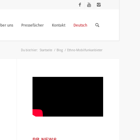
ber uns
Pressefächer
Kontakt
Deutsch
Du bist hier:
Startseite
/
Blog
/
Ethno-Mobilfunkanbieter
PR NEWS