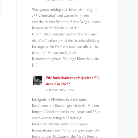
Was genau verbirgt sich hinter dem Begriff
„PR-Volontariat“ und warum ist es ein
entscheidender Schritt auf dem Weg zu einer
Karriere in den Medien und der
Öffentlichkeitsarbeit? Ein Volontariat – auch
als „Volo“ bekannt – ist die Grundausbildung
für angehende PR-Profis und Journalisten. Es
dauert 24 Monate und gilt als
Karrieresprungbrett für junge Menschen, die
[…]
Wie funktioniert erfolgreiche PR-
Arbeit in 2025?
8. Januar 2025 - 12:08
Erfolgreiche PR-Arbeit besteht darin,
Kundinnen und Kunden gezielt in die Medien
bringen. Dabei stehen Journalismus und PR in
einer wechselseitigen Beziehung:
Medienschaffende sind auf relevante
Informationen von PR-Profis angewiesen. Das
bestätigt der 15. State of the Media Report