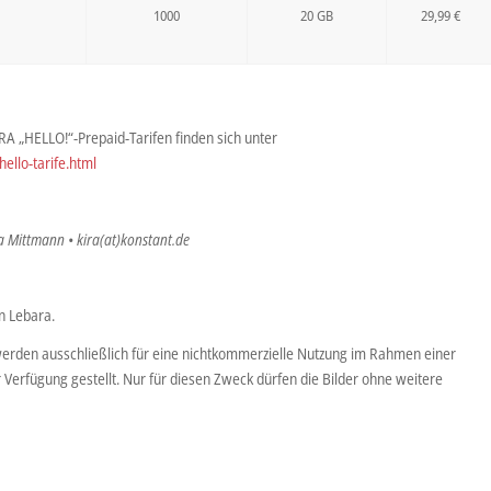
1000
20 GB
29,99 €
A „HELLO!“-Prepaid-Tarifen finden sich unter
ello-tarife.html
ra Mittmann • kira(at)konstant.de
n Lebara.
erden ausschließlich für eine nichtkommerzielle Nutzung im Rahmen einer
r Verfügung gestellt. Nur für diesen Zweck dürfen die Bilder ohne weitere