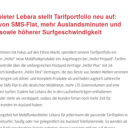
ter Lebara stellt Tarifportfolio neu auf:
 von SMS-Flat, mehr Auslandsminuten und
sowie höherer Surfgeschwindigkeit
men mit Fokus auf den Ethno-Markt, spendiert seinem Tarifportfolio ein
„Hello!“ neue Mobilfunkprodukte ein. Angefangen bei „Hello! Prepaid“-Tarifen
ntrolle über die umfangreichen Postpaid-Verträge „Hello! Plus“ mit 24-
lich kündbaren „Hello! Flex“-Verträgen, die das Beste aus beiden Welten vereinen
sherigen Leb Allnet- und Komplett-Produkte ab und halten zugleich zahlreiche
ne SMS-Flat in alle deutschen Mobilnetze, mehr LTE-Datenvolumen und eine
n Surfen. Zudem hat Lebara die in den Laufzeitverträgen enthaltenen
nder mehr als verdoppelt, sodass die Kunden fortan noch mehr Zeit für
Freunden im Ausland haben.
Angebot hat Mobilfunkanbieter Lebara für jedermann die passende Tarifoption in
Vielsurfer, häufig oder nur gelegentlich ins Ausland Telefonierende. So werden ab
t fünf verschiedene Pakete geboten, deren Leistungsumfang auf diverse