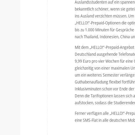
Auslandsstudenten auf ein spannen
bekanntlich schöner, wenn sie gete
ins Ausland verzichten müssen. Um 
„HELLO!“-Prepaid-Optionen die optim
bis zu 1.000 Minuten für Gespräche 
nach Thailand, Indonesien, China un
Mit dem „HELLO!“-Prepaid-Angebot 
Deutschland ausgehende Telefonate 
9,99 Euro pro vier Wochen für eine 
gleichzeitig von einer maximalen Un
um ein weiteres Semester verlänger
Guthabenaufladung flexibel fortfüh
Inklusivminuten schon vor Ende der 
Denn die Tarifoptionen lassen sich
aufstocken, sodass die Studierende
Ferner verfügen alle „HELLO!“-Prepa
eine SMS-Flat in alle deutschen Mo