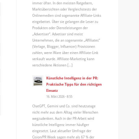
immer öfter. In den meisten Ratgebern,
Marktübersichten oder Vergleichstests der
Onlinemedien sind sogenannte Affiliate-Links
eingebettet. Über sie gelangen die Leser zu
Produkten oder Dienstleistungen der
„Advertiser“. Advetiser sind meist
Unternehmen, die an sogenannte „Affiliates“
(Verlage, Blogger, Influencer) Provisionen
zahlen, wenn Ware über einen Affiliate-Link
verkauft wurde. Affiliate-Marketing kann
verschiedene Aktionen […]
Künstliche Intelligenz in der PR:
Praktische Tipps für den richtigen
Einsatz
16. März 2026 - 8:55
ChatGPT, Gemini und Co. sind heutzutage
nicht mehr aus dem Alltag vieler Menschen
wegzudenken. Auch in der PR-Arbeit wird
künstliche Intelligenz immer häufiger
eingesetzt. Laut aktueller Umfrage der
Cision/PR Week sagen mehr als 67 % der