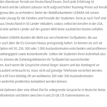
des Abenteuer fernab von Deutschland freuen. Doch jede Erfahrung ist
ilt wird und die Liebsten zuhause nicht aufgrund hoher Roaming-Preise auf Anruf
genau dies zu verhindern, bietet der Mobilfunkanbieter LEBARA mit seinen
ale Lösung für die Familien und Freunde der Studenten. Denn je nach Tarif sind
aus Deutschland in 50 Länder inkludiert, sodass selbst bei Anrufen in die USA,
d viele weitere Länder auf der ganzen Welt keine zusätzlichen Kosten anfallen.
haben LEBARA-Kunden die Wahl aus verschiedenen Tarifpaketen, die aus
auch über die EU-Grenzen hinaus preisgünstig halten. So können sie sich ab
Option mit 50, 250, 500 oder 1.000 Auslandsminuten entscheiden und profitieren
abhängigkeit sowie Kostenkontrolle. Sollten die Studenten ihren Aufenthalt also
n, können die Daheimgebliebenen ihr Tarifpaket bei ausreichender
ren. Auch wenn die Gespräche einmal länger dauern und das Kontingent an
Laufzeit verbraucht ist, muss nicht auf günstige Telefonate verzichtet werden.
 ab 4,99 Euro beliebig oft um wahlweise 200 oder 500 Auslandsminuten
n weiterhin problemlos kontaktiert werden können.
id-Optionen über eine Allnet-Flat für unbegrenzte Gespräche in deutsche Netze,
bilfunknetze und bieten zwischen 4 und 20 GB LTE-Datenvolumen an.