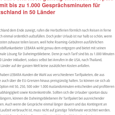
mit bis zu 1.000 Gesprächsminuten für
tschland in 50 Länder
land dem Ende zuneigt, rufen die Herbstferien förmlich nach Reisen in ferne
 einmal ordentlich aufzufüllen. Doch jeder Urlaub ist nur halb so schön, wenn
iebsten zuhause teilen lassen, weil hohe Roaming-Gebühren ausführlichen
obilfunkanbieter LEBARA wirkt genau dem entgegen und bietet mit seinen
male Lösung für Daheimgebliebene. Denn je nach Tarif sind bis zu 1.000 Minuten
 Länder inkludiert, sodass selbst bei Anrufen in die USA, nach Thailand,
 Länder auf der ganzen Welt keine zusätzlichen Kosten anfallen.
haben LEBARA-Kunden die Wahl aus verschiedenen Tarifpaketen, die aus
auch über die EU-Grenzen hinaus preisgünstig halten. So können sie sich ab
Option mit 50, 250, 500 oder 1.000 Auslandsminuten entscheiden und profitieren
abhängigkeit sowie Kostenkontrolle. Sollten sich die Urlauber spontan dazu
erlängern, können die Daheimgebliebenen ihr Tarifpaket bei ausreichender
ren. Auch wenn die Gespräche einmal länger dauern und das Kontingent an
Laufzeit verbraucht ist, muss nicht auf günstige Telefonate verzichtet werden.