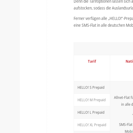
Denn die Tarifoptionen lassen sich
aufstocken, sodass die Auslandsurl
Ferner verfügen alle „HELLO!“-Prepa
eine SMS-Flat in alle deutschen Mo
Tarif
Nat
HELLO! S Prepaid
Allnet-Flat 
HELLO! M Prepaid
in alle 
HELLO! L Prepaid
SMS-Flat 
HELLO! XL Prepaid
Mobi