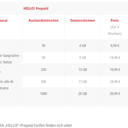
HELLO! Prepaid
ional
Auslandsminuten
Datenvolumen
Preis
(für 4
Wochen)
50
4 GB
9,99 €
für Gespräche
50
9 GB
14,99 €
dt. Netze
250
13 GB
19,99 €
+
in alle dt.
500
17 GB
24,99 €
lnetze
1000
20 GB
29,99 €
A „HELLO!“-Prepaid-Tarifen finden sich unter