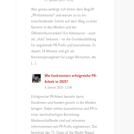
Was genau verbirgt sich hinter dem Begriff
„PR-Volontariat“ und warum ist es ein
entscheidender Schritt auf dem Weg zu einer
Karriere in den Medien und der
Öffentlichkeitsarbeit? Ein Volontariat – auch
als „Volo“ bekannt – ist die Grundausbildung
für angehende PR-Profis und Journalisten. Es
dauert 24 Monate und gilt als
Karrieresprungbrett für junge Menschen, die
[…]
Wie funktioniert erfolgreiche PR-
Arbeit in 2025?
8. Januar 2025 - 12:08
Erfolgreiche PR-Arbeit besteht darin,
Kundinnen und Kunden gezielt in die Medien
bringen. Dabei stehen Journalismus und PR in
einer wechselseitigen Beziehung:
Medienschaffende sind auf relevante
Informationen von PR-Profis angewiesen. Das
bestätigt der 15. State of the Media Report