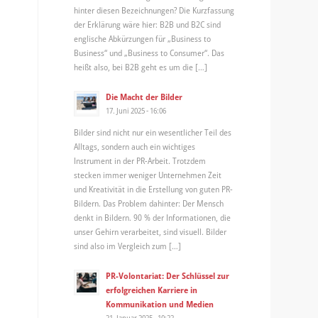
hinter diesen Bezeichnungen? Die Kurzfassung
der Erklärung wäre hier: B2B und B2C sind
englische Abkürzungen für „Business to
Business“ und „Business to Consumer“. Das
heißt also, bei B2B geht es um die […]
Die Macht der Bilder
17. Juni 2025 - 16:06
Bilder sind nicht nur ein wesentlicher Teil des
Alltags, sondern auch ein wichtiges
Instrument in der PR-Arbeit. Trotzdem
stecken immer weniger Unternehmen Zeit
und Kreativität in die Erstellung von guten PR-
Bildern. Das Problem dahinter: Der Mensch
denkt in Bildern. 90 % der Informationen, die
unser Gehirn verarbeitet, sind visuell. Bilder
sind also im Vergleich zum […]
PR-Volontariat: Der Schlüssel zur
erfolgreichen Karriere in
Kommunikation und Medien
21. Januar 2025 - 10:22