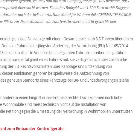
üterverkehr geplant, gilt dies nun auch für Campingfahrzeuge. Das bedeutet, dass
 europaweit überwacht werden
.
Ein hohes Bußgeld von 1.500 Euro droht! Dagegen
or, darunter auch der beliebte YouTube-Kanal für Wohnmobile GERMAN TELEVISION,
ie Pflicht zur Neuinstallation von Fahrtenschreibern in nicht gewerblichen
rblich genutzte Fahrzeuge mit einem Gesamtgewicht ab 3,5 Tonnen über einen
. Denn im Rahmen der jüngsten Änderung der Verordnung (EU) Nr. 165/2014
 eine aktualisierte Version des intelligenten Fahrtenschreibers eingeführt.
nicht nur die Tätigkeit eines Fahrers auf, sie verfügen auch über zusätzliche
tzung der EU-Rechtsvorschriften über Kabotage und Entsendung von
u diesen Funktionen gehören beispielsweise die Aufzeichnung von
g des genauen Standorts eines Fahrzeugs bei Be- und Entladevorgängen (siehe
er anderem einen Eingriff in ihre Freiheitsrechte. Dazu kommen noch hohe
e Wohnmobile sind meist technisch nicht auf die Installation von
 die Petition gegen die Umsetzung der Verordnung in Wohnmobilen unterstützen
licht zum Einbau der Kontrollgeräte