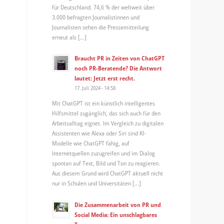
für Deutschland. 74,6 % der weltweit über
3.000 befragten Journalistinnen und
Journalisten sehen die Pressemitteilung
erneut als […]
Braucht PR in Zeiten von ChatGPT
noch PR-Beratende? Die Antwort
lautet: Jetzt erst recht.
17. Juli 2024 - 14:58
Mit ChatGPT ist ein künstlich intelligentes
Hilfsmittel zugänglich, das sich auch für den
Arbeitsalltag eignet. Im Vergleich zu digitalen
Assistenten wie Alexa oder Siri sind KI-
Modelle wie ChatGPT fähig, auf
Internetquellen zuzugreifen und im Dialog
spontan auf Text, Bild und Ton zu reagieren.
Aus diesem Grund wird ChatGPT aktuell nicht
nur in Schulen und Universitäten […]
Die Zusammenarbeit von PR und
Social Media: Ein unschlagbares