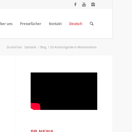
ber uns
Pressefächer
Kontakt
Deutsch
Du bist hier:
Startseite
/
Blog
/
EU-Kontrollgeräte in Wohnmobilen
PR NEWS