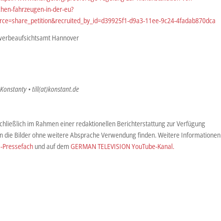
chen-fahrzeugen-in-der-eu?
e=share_petition&recruited_by_id=d39925f1-d9a3-11ee-9c24-4fadab870dca
ewerbeaufsichtsamt Hannover
 Konstanty • till(at)konstant.de
hließlich im Rahmen einer redaktionellen Berichterstattung zur Verfügung
fen die Bilder ohne weitere Absprache Verwendung finden. Weitere Informationen
-Pressefach
und auf dem
GERMAN TELEVISION YouTube-Kanal.