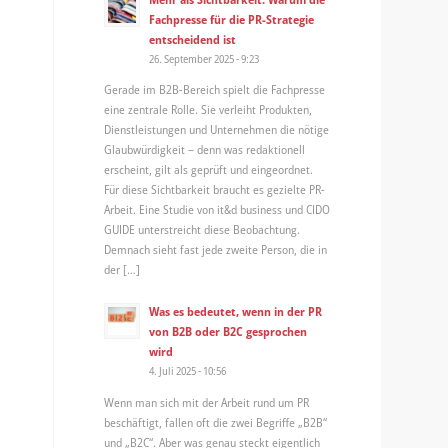
Fachpresse für die PR-Strategie
entscheidend ist
26. September 2025 - 9:23
Gerade im B2B-Bereich spielt die Fachpresse
eine zentrale Rolle. Sie verleiht Produkten,
Dienstleistungen und Unternehmen die nötige
Glaubwürdigkeit – denn was redaktionell
erscheint, gilt als geprüft und eingeordnet.
Für diese Sichtbarkeit braucht es gezielte PR-
Arbeit. Eine Studie von it&d business und CIDO
GUIDE unterstreicht diese Beobachtung.
Demnach sieht fast jede zweite Person, die in
der […]
Was es bedeutet, wenn in der PR
von B2B oder B2C gesprochen
wird
4. Juli 2025 - 10:56
Wenn man sich mit der Arbeit rund um PR
beschäftigt, fallen oft die zwei Begriffe „B2B“
und „B2C“. Aber was genau steckt eigentlich