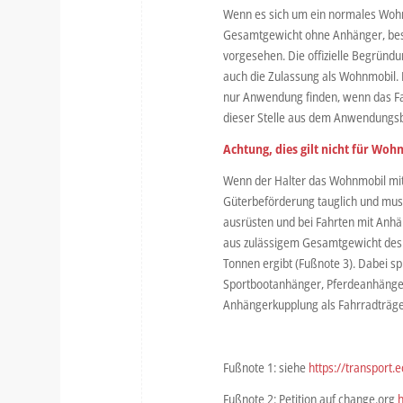
Wenn es sich um ein normales Wohn
Gesamtgewicht ohne Anhänger, beste
vorgesehen. Die offizielle Begründ
auch die Zulassung als Wohnmobil.
nur Anwendung finden, wenn das Fah
dieser Stelle aus dem Anwendungsb
Achtung, dies gilt nicht für W
Wenn der Halter das Wohnmobil mit
Güterbeförderung tauglich und mus
ausrüsten und bei Fahrten mit Anhän
aus zulässigem Gesamtgewicht des
Tonnen ergibt (Fußnote 3). Dabei sp
Sportbootanhänger, Pferdeanhänger
Anhängerkupplung als Fahrradträger 
Fußnote 1: siehe
https://transport
Fußnote 2: Petition auf change.org
h