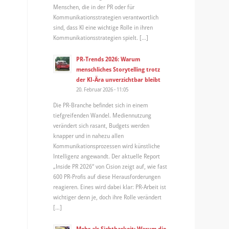
Menschen, die in der PR oder für
Kommunikationsstrategien verantwortlich
sind, dass KI eine wichtige Rolle in ihren
Kommunikationsstrategien spielt. […]
PR-Trends 2026: Warum
menschliches Storytelling trotz
der KI-Ära unverzichtbar bleibt
20. Februar 2026 - 11:05
Die PR-Branche befindet sich in einem
tiefgreifenden Wandel. Mediennutzung
verändert sich rasant, Budgets werden
knapper und in nahezu allen
Kommunikationsprozessen wird künstliche
Intelligenz angewandt. Der aktuelle Report
„Inside PR 2026“ von Cision zeigt auf, wie fast
600 PR-Profis auf diese Herausforderungen
reagieren. Eines wird dabei klar: PR-Arbeit ist
wichtiger denn je, doch ihre Rolle verändert
[…]
Mehr als Sichtbarkeit: Warum die