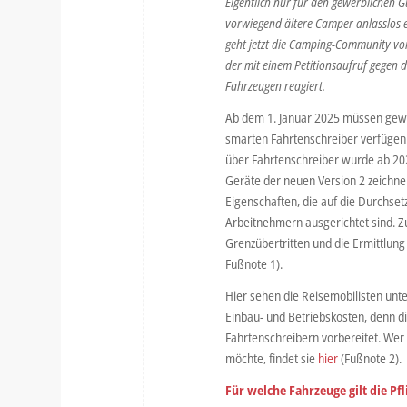
Eigentlich nur für den gewerblichen G
vorwiegend ältere Camper anlasslos
geht jetzt die Camping-Community v
der mit einem Petitionsaufruf gegen d
Fahrzeugen reagiert.
Ab dem 1. Januar 2025 müssen gewe
smarten Fahrtenschreiber verfügen
über Fahrtenschreiber wurde ab 2023
Geräte der neuen Version 2 zeichnen 
Eigenschaften, die auf die Durchse
Arbeitnehmern ausgerichtet sind. Z
Grenzübertritten und die Ermittlun
Fußnote 1).
Hier sehen die Reisemobilisten unt
Einbau- und Betriebskosten, denn di
Fahrtenschreibern vorbereitet. Wer
möchte, findet sie
hier
(Fußnote 2).
Für welche Fahrzeuge gilt die Pf