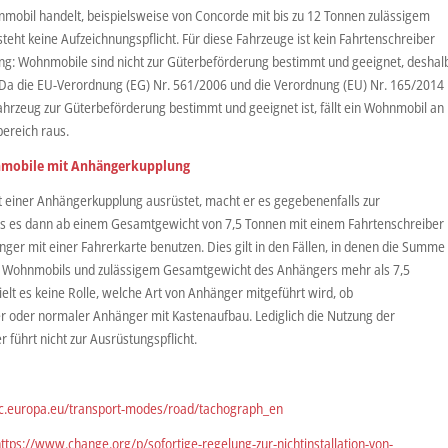
mobil handelt, beispielsweise von Concorde mit bis zu 12 Tonnen zulässigem
ht keine Aufzeichnungspflicht. Für diese Fahrzeuge ist kein Fahrtenschreiber
ung: Wohnmobile sind nicht zur Güterbeförderung bestimmt und geeignet, deshal
 Da die EU-Verordnung (EG) Nr. 561/2006 und die Verordnung (EU) Nr. 165/2014
rzeug zur Güterbeförderung bestimmt und geeignet ist, fällt ein Wohnmobil an
ereich raus.
ohnmobile mit Anhängerkupplung
 einer Anhängerkupplung ausrüstet, macht er es gegebenenfalls zur
s es dann ab einem Gesamtgewicht von 7,5 Tonnen mit einem Fahrtenschreiber
ger mit einer Fahrerkarte benutzen. Dies gilt in den Fällen, in denen die Summe
 Wohnmobils und zulässigem Gesamtgewicht des Anhängers mehr als 7,5
ielt es keine Rolle, welche Art von Anhänger mitgeführt wird, ob
 oder normaler Anhänger mit Kastenaufbau. Lediglich die Nutzung der
führt nicht zur Ausrüstungspflicht.
.ec.europa.eu/transport-modes/road/tachograph_en
ttps://www.change.org/p/sofortige-regelung-zur-nichtinstallation-von-