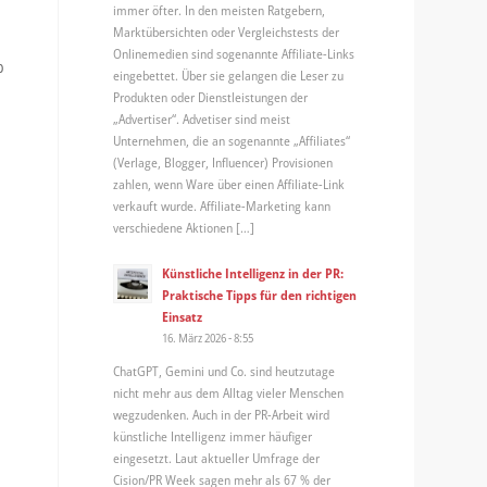
immer öfter. In den meisten Ratgebern,
Marktübersichten oder Vergleichstests der
Onlinemedien sind sogenannte Affiliate-Links
b
eingebettet. Über sie gelangen die Leser zu
Produkten oder Dienstleistungen der
„Advertiser“. Advetiser sind meist
Unternehmen, die an sogenannte „Affiliates“
(Verlage, Blogger, Influencer) Provisionen
zahlen, wenn Ware über einen Affiliate-Link
verkauft wurde. Affiliate-Marketing kann
verschiedene Aktionen […]
Künstliche Intelligenz in der PR:
Praktische Tipps für den richtigen
Einsatz
16. März 2026 - 8:55
ChatGPT, Gemini und Co. sind heutzutage
nicht mehr aus dem Alltag vieler Menschen
wegzudenken. Auch in der PR-Arbeit wird
künstliche Intelligenz immer häufiger
eingesetzt. Laut aktueller Umfrage der
Cision/PR Week sagen mehr als 67 % der