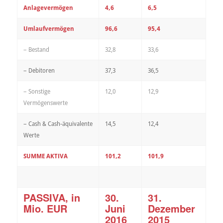
Anlagevermögen
4,6
6,5
Umlaufvermögen
96,6
95,4
– Bestand
32,8
33,6
– Debitoren
37,3
36,5
– Sonstige
12,0
12,9
Vermögenswerte
– Cash & Cash-äquivalente
14,5
12,4
Werte
SUMME AKTIVA
101,2
101,9
PASSIVA, in
30.
31.
Mio. EUR
Juni
Dezember
2016
2015