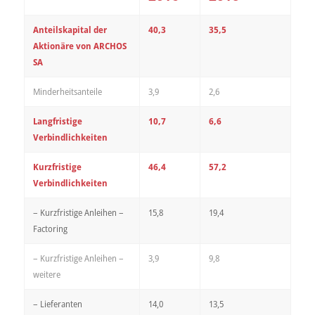
Anteilskapital der
40,3
35,5
Aktionäre von ARCHOS
SA
Minderheitsanteile
3,9
2,6
Langfristige
10,7
6,6
Verbindlichkeiten
Kurzfristige
46,4
57,2
Verbindlichkeiten
– Kurzfristige Anleihen –
15,8
19,4
Factoring
– Kurzfristige Anleihen –
3,9
9,8
weitere
– Lieferanten
14,0
13,5