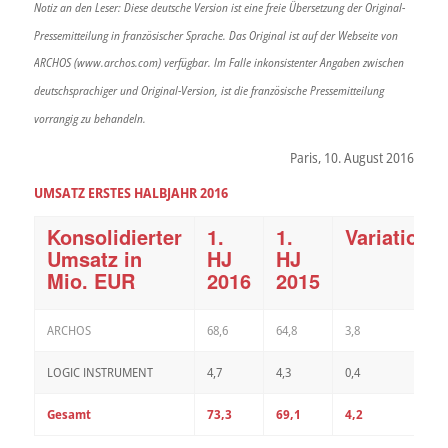
Notiz an den Leser: Diese deutsche Version ist eine freie Übersetzung der Original-
Pressemitteilung in französischer Sprache. Das Original ist auf der Webseite von
ARCHOS (www.archos.com) verfügbar. Im Falle inkonsistenter Angaben zwischen
deutschsprachiger und Original-Version, ist die französische Pressemitteilung
vorrangig zu behandeln.
Paris, 10. August 2016
UMSATZ ERSTES HALBJAHR 2016
Konsolidierter
1.
1.
Variation
Umsatz in
HJ
HJ
Mio. EUR
2016
2015
ARCHOS
68,6
64,8
3,8
LOGIC INSTRUMENT
4,7
4,3
0,4
Gesamt
73,3
69,1
4,2