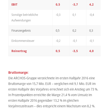
EBIT
0,5
-3,7
4,2
Sonstige betriebliche
-0,3
0,1
-0,4
Aufwendungen
Finanzergebnis
0,5
0,2
0,3
Einkommensteuer
-0,2
-0,1
-0,1
Reinertrag
0,5
-3,5
4,0
Bruttomarge:
Die ARCHOS-Gruppe verzeichnete im ersten Halbjahr 2016 eine
Bruttomarge von 15,7 Mio. EUR – verglichen mit 9,1 Mio. EUR im
ersten Halbjahr des Vorjahres errechnet sich ein Anstieg um 73 %.
In Prozentpunkten erreichte die Marge 21,4 % vom Umsatz im
ersten Halbjahr 2016 gegenüber 13,2 % im gleichen
Vorjahreszeitraum – dies entspricht einem Wachstum von 8,2 %.