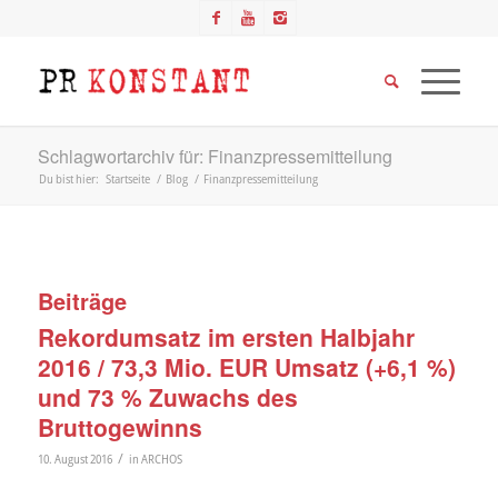
Schlagwortarchiv für: Finanzpressemitteilung
Du bist hier:
Startseite
/
Blog
/
Finanzpressemitteilung
Beiträge
Rekordumsatz im ersten Halbjahr
2016 / 73,3 Mio. EUR Umsatz (+6,1 %)
und 73 % Zuwachs des
Bruttogewinns
/
10. August 2016
in
ARCHOS