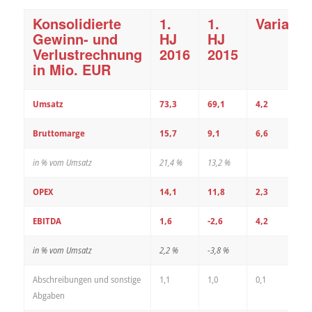
Konsolidierte
1.
1.
Variatio
Gewinn- und
HJ
HJ
Verlustrechnung
2016
2015
in Mio. EUR
Umsatz
73,3
69,1
4,2
Bruttomarge
15,7
9,1
6,6
in % vom Umsatz
21,4 %
13,2 %
OPEX
14,1
11,8
2,3
EBITDA
1,6
-2,6
4,2
in % vom Umsatz
2,2 %
-3,8 %
Abschreibungen und sonstige
1,1
1,0
0,1
Abgaben