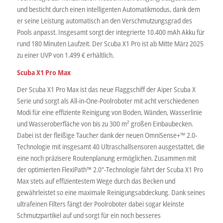
und besticht durch einen intelligenten Automatikmodus, dank dem
er seine Leistung automatisch an den Verschmutzungsgrad des
Pools anpasst. Insgesamt sorgt der integrierte 10.400 mAh Akku für
rund 180 Minuten Laufzeit. Der Scuba X1 Pro ist ab Mitte März 2025
zu einer UVP von 1.499 € erhältlich.
Scuba X1 Pro Max
Der Scuba X1 Pro Max ist das neue Flaggschiff der Aiper Scuba X
Serie und sorgt als All-in-One-Poolroboter mit acht verschiedenen
Modi für eine effiziente Reinigung von Boden, Wänden, Wasserlinie
und Wasseroberfläche von bis zu 300 m² großen Einbaubecken.
Dabei ist der fleißige Taucher dank der neuen OmniSense+™ 2.0-
Technologie mit insgesamt 40 Ultraschallsensoren ausgestattet, die
eine noch präzisere Routenplanung ermöglichen. Zusammen mit
der optimierten FlexiPath™ 2.0“-Technologie fährt der Scuba X1 Pro
Max stets auf effizientestem Wege durch das Becken und
gewährleistet so eine maximale Reinigungsabdeckung. Dank seines
ultrafeinen Filters fängt der Poolroboter dabei sogar kleinste
Schmutzpartikel auf und sorgt für ein noch besseres