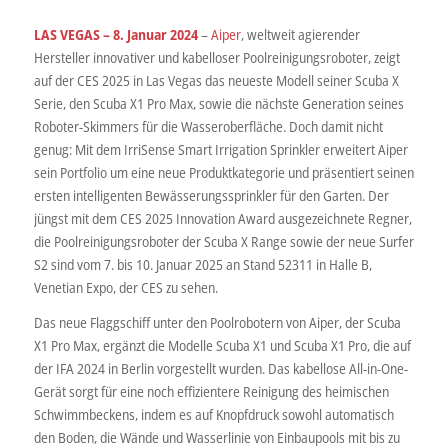
LAS VEGAS – 8. Januar 2024
–
Aiper
, weltweit agierender
Hersteller innovativer und kabelloser Poolreinigungsroboter, zeigt
auf der CES 2025 in Las Vegas das neueste Modell seiner Scuba X
Serie, den Scuba X1 Pro Max, sowie die nächste Generation seines
Roboter-Skimmers für die Wasseroberfläche. Doch damit nicht
genug: Mit dem IrriSense Smart Irrigation Sprinkler erweitert Aiper
sein Portfolio um eine neue Produktkategorie und präsentiert seinen
ersten intelligenten Bewässerungssprinkler für den Garten. Der
jüngst mit dem CES 2025 Innovation Award ausgezeichnete Regner,
die Poolreinigungsroboter der Scuba X Range sowie der neue Surfer
S2 sind vom 7. bis 10. Januar 2025 an Stand 52311 in Halle B,
Venetian Expo, der CES zu sehen.
Das neue Flaggschiff unter den Poolrobotern von Aiper, der Scuba
X1 Pro Max, ergänzt die Modelle Scuba X1 und Scuba X1 Pro, die auf
der IFA 2024 in Berlin vorgestellt wurden. Das kabellose All-in-One-
Gerät sorgt für eine noch effizientere Reinigung des heimischen
Schwimmbeckens, indem es auf Knopfdruck sowohl automatisch
den Boden, die Wände und Wasserlinie von Einbaupools mit bis zu