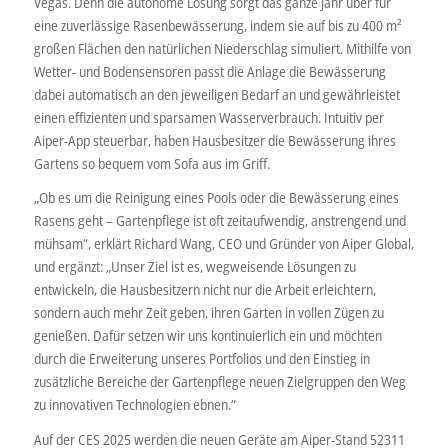
Vegas. Denn die autonome Lösung sorgt das ganze Jahr über für
eine zuverlässige Rasenbewässerung, indem sie auf bis zu 400 m²
großen Flächen den natürlichen Niederschlag simuliert. Mithilfe von
Wetter- und Bodensensoren passt die Anlage die Bewässerung
dabei automatisch an den jeweiligen Bedarf an und gewährleistet
einen effizienten und sparsamen Wasserverbrauch. Intuitiv per
Aiper-App steuerbar, haben Hausbesitzer die Bewässerung ihres
Gartens so bequem vom Sofa aus im Griff.
„Ob es um die Reinigung eines Pools oder die Bewässerung eines
Rasens geht – Gartenpflege ist oft zeitaufwendig, anstrengend und
mühsam“, erklärt Richard Wang, CEO und Gründer von Aiper Global,
und ergänzt: „Unser Ziel ist es, wegweisende Lösungen zu
entwickeln, die Hausbesitzern nicht nur die Arbeit erleichtern,
sondern auch mehr Zeit geben, ihren Garten in vollen Zügen zu
genießen. Dafür setzen wir uns kontinuierlich ein und möchten
durch die Erweiterung unseres Portfolios und den Einstieg in
zusätzliche Bereiche der Gartenpflege neuen Zielgruppen den Weg
zu innovativen Technologien ebnen.“
Auf der CES 2025 werden die neuen Geräte am Aiper-Stand 52311