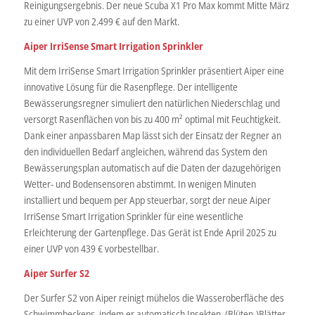
Reinigungsergebnis. Der neue Scuba X1 Pro Max kommt Mitte März
zu einer UVP von 2.499 € auf den Markt.
Aiper IrriSense Smart Irrigation Sprinkler
Mit dem IrriSense Smart Irrigation Sprinkler präsentiert Aiper eine
innovative Lösung für die Rasenpflege. Der intelligente
Bewässerungsregner simuliert den natürlichen Niederschlag und
versorgt Rasenflächen von bis zu 400 m² optimal mit Feuchtigkeit.
Dank einer anpassbaren Map lässt sich der Einsatz der Regner an
den individuellen Bedarf angleichen, während das System den
Bewässerungsplan automatisch auf die Daten der dazugehörigen
Wetter- und Bodensensoren abstimmt. In wenigen Minuten
installiert und bequem per App steuerbar, sorgt der neue Aiper
IrriSense Smart Irrigation Sprinkler für eine wesentliche
Erleichterung der Gartenpflege. Das Gerät ist Ende April 2025 zu
einer UVP von 439 € vorbestellbar.
Aiper Surfer S2
Der Surfer S2 von Aiper reinigt mühelos die Wasseroberfläche des
Schwimmbeckens, indem er automatisch Insekten, (Blüten-)Blätter