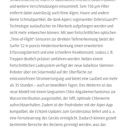
und weitere Verschmutzungen einsammelt. Sein 150-μm-Filter
entfernt dabei zuverlässig auch feine Algen, Haare und andere
kleine Schmutzpartikel, die dank Aipers sogenannter DebrisGuard™-
Technologie auslaufsicher im Filterkorb aufgefangen werden und
nicht mehr entweichen können. Mit zwei fortschrittlichen optischen
„Time-of-Flight“-Sensoren zur direkten Tiefenerkennung bietet der
Surfer S2 in puncto Hinderniserkennung einen erweiterten
Erfassungsbereich und eine schnellere Reaktionszeit, sodass z. B.
Treppen deutlich präziser umfahren werden. Neben einem
fortschrittlichen Ladesystem verfügt der neue kabellose Skimmer-
Roboter über ein Solarmodul auf der Oberfläche zur
emissionsfreien Stromversorgung und bietet eine Laufzeit von mehr
als 35 Stunden – auch an bewölkten Tagen. Des Weiteren ist das
neue Modell mit einem langsamen Chlor-Abgabemechanismus zur
Wassersterilisation ausgestattet, der hilft, optimale Chlorwerte
aufrechtzuerhalten. Zudem ist der Poolroboter mit der Aiper-App
kompatibel, die Echtzeit-Updates zum Gerätestatus liefert und u. a.
eine Fernsteuerung des Geräts ermöglicht. Dadurch können gezielt
bestimmte Bereiche des Beckens gereinigt werden, was das