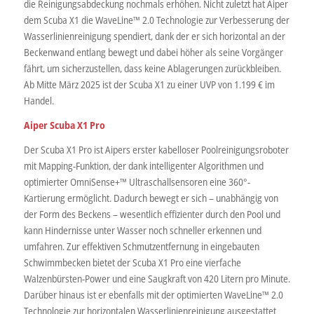
die Reinigungsabdeckung nochmals erhöhen. Nicht zuletzt hat Aiper
dem Scuba X1 die WaveLine™ 2.0 Technologie zur Verbesserung der
Wasserlinienreinigung spendiert, dank der er sich horizontal an der
Beckenwand entlang bewegt und dabei höher als seine Vorgänger
fährt, um sicherzustellen, dass keine Ablagerungen zurückbleiben.
Ab Mitte März 2025 ist der Scuba X1 zu einer UVP von 1.199 € im
Handel.
Aiper Scuba X1 Pro
Der Scuba X1 Pro ist Aipers erster kabelloser Poolreinigungsroboter
mit Mapping-Funktion, der dank intelligenter Algorithmen und
optimierter OmniSense+™ Ultraschallsensoren eine 360°-
Kartierung ermöglicht. Dadurch bewegt er sich – unabhängig von
der Form des Beckens – wesentlich effizienter durch den Pool und
kann Hindernisse unter Wasser noch schneller erkennen und
umfahren. Zur effektiven Schmutzentfernung in eingebauten
Schwimmbecken bietet der Scuba X1 Pro eine vierfache
Walzenbürsten-Power und eine Saugkraft von 420 Litern pro Minute.
Darüber hinaus ist er ebenfalls mit der optimierten WaveLine™ 2.0
Technologie zur horizontalen Wasserlinienreinigung ausgestattet