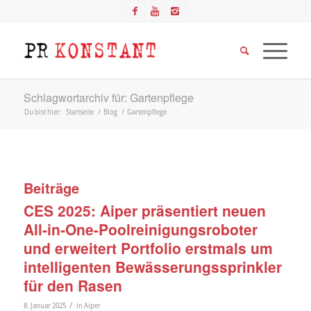
Schlagwortarchiv für: Gartenpflege
Du bist hier:
Startseite
/
Blog
/
Gartenpflege
Beiträge
CES 2025: Aiper präsentiert neuen
All-in-One-Poolreinigungsroboter
und erweitert Portfolio erstmals um
intelligenten Bewässerungssprinkler
für den Rasen
/
8. Januar 2025
in
Aiper