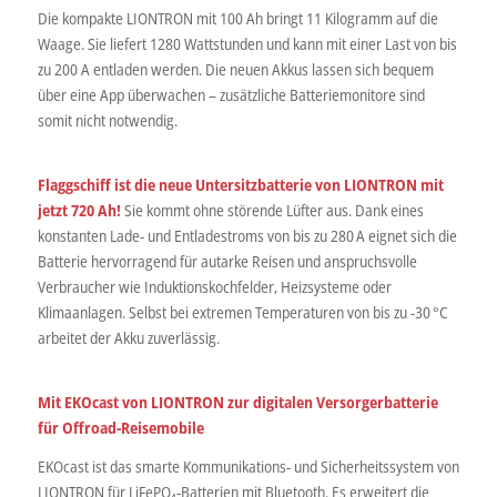
Die kompakte LIONTRON mit 100 Ah bringt 11 Kilogramm auf die
Waage. Sie liefert 1280 Wattstunden und kann mit einer Last von bis
zu 200 A entladen werden. Die neuen Akkus lassen sich bequem
über eine App überwachen – zusätzliche Batteriemonitore sind
somit nicht notwendig.
Flaggschiff ist die neue Untersitzbatterie von LIONTRON mit
jetzt 720 Ah!
Sie kommt ohne störende Lüfter aus. Dank eines
konstanten Lade- und Entladestroms von bis zu 280 A eignet sich die
Batterie hervorragend für autarke Reisen und anspruchsvolle
Verbraucher wie Induktionskochfelder, Heizsysteme oder
Klimaanlagen. Selbst bei extremen Temperaturen von bis zu -30 °C
arbeitet der Akku zuverlässig.
Mit EKOcast von LIONTRON zur digitalen Versorgerbatterie
für Offroad-Reisemobile
EKOcast ist das smarte Kommunikations- und Sicherheitssystem von
LIONTRON für LiFePO₄-Batterien mit Bluetooth. Es erweitert die