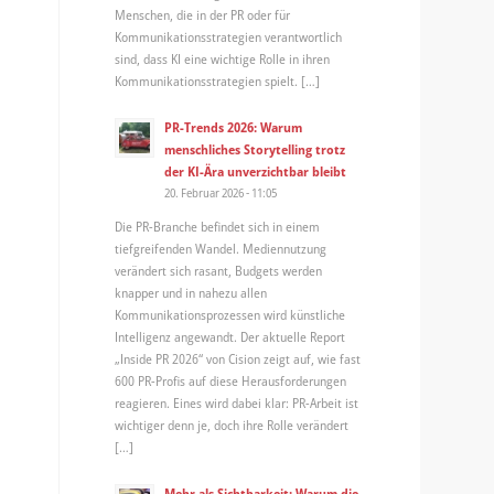
Menschen, die in der PR oder für
Kommunikationsstrategien verantwortlich
sind, dass KI eine wichtige Rolle in ihren
Kommunikationsstrategien spielt. […]
PR-Trends 2026: Warum
menschliches Storytelling trotz
der KI-Ära unverzichtbar bleibt
20. Februar 2026 - 11:05
Die PR-Branche befindet sich in einem
tiefgreifenden Wandel. Mediennutzung
verändert sich rasant, Budgets werden
knapper und in nahezu allen
Kommunikationsprozessen wird künstliche
Intelligenz angewandt. Der aktuelle Report
„Inside PR 2026“ von Cision zeigt auf, wie fast
600 PR-Profis auf diese Herausforderungen
reagieren. Eines wird dabei klar: PR-Arbeit ist
wichtiger denn je, doch ihre Rolle verändert
[…]
Mehr als Sichtbarkeit: Warum die