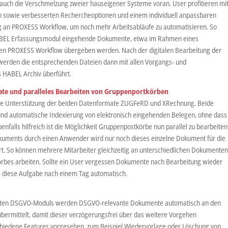
auch die Verschmelzung zweier hauseigener Systeme voran. User profitieren mi
 sowie verbesserten Rechercheoptionen und einem individuell anpassbaren
 an PROXESS Workflow, um noch mehr Arbeitsabläufe zu automatisieren. So
ABEL Erfassungsmodul eingehende Dokumente, etwa im Rahmen eines
en PROXESS Workflow übergeben werden. Nach der digitalen Bearbeitung der
rden die entsprechenden Dateien dann mit allen Vorgangs- und
s HABEL Archiv überführt.
te und paralleles Bearbeiten von Gruppenportkörben
die Unterstützung der beiden Datenformate ZUGFeRD und XRechnung. Beide
e und automatische Indexierung von elektronisch eingehenden Belegen, ohne dass
nfalls hilfreich ist die Möglichkeit Gruppenpostkörbe nun parallel zu bearbeiten
uments durch einen Anwender wird nur noch dieses einzelne Dokument für die
t. So können mehrere Mitarbeiter gleichzeitig an unterschiedlichen Dokumente
bes arbeiten. Sollte ein User vergessen Dokumente nach Bearbeitung wieder
 diese Aufgabe nach einem Tag automatisch.
rierten DSGVO-Moduls werden DSGVO-relevante Dokumente automatisch an den
bermittelt, damit dieser verzögerungsfrei über das weitere Vorgehen
chiedene Features vorgesehen, zum Beispiel Wiedervorlage oder Löschung von