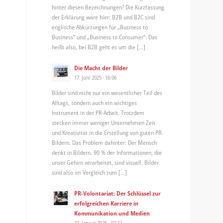
hinter diesen Bezeichnungen? Die Kurzfassung
der Erklärung wäre hier: B2B und B2C sind
englische Abkürzungen für „Business to
Business“ und „Business to Consumer“. Das
heißt also, bei B2B geht es um die […]
Die Macht der Bilder
17. Juni 2025 - 16:06
Bilder sind nicht nur ein wesentlicher Teil des
Alltags, sondern auch ein wichtiges
Instrument in der PR-Arbeit. Trotzdem
stecken immer weniger Unternehmen Zeit
und Kreativität in die Erstellung von guten PR-
Bildern. Das Problem dahinter: Der Mensch
denkt in Bildern. 90 % der Informationen, die
unser Gehirn verarbeitet, sind visuell. Bilder
sind also im Vergleich zum […]
PR-Volontariat: Der Schlüssel zur
erfolgreichen Karriere in
Kommunikation und Medien
21. Januar 2025 - 10:22