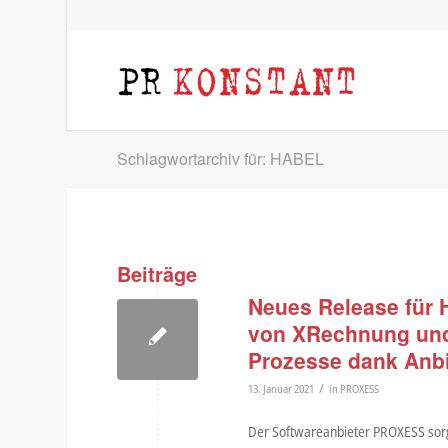
Schlagwortarchiv für: HABEL
Beiträge
Neues Release für
von XRechnung und
Prozesse dank Anb
/
13. Januar 2021
in
PROXESS
Der Softwareanbieter PROXESS sorg