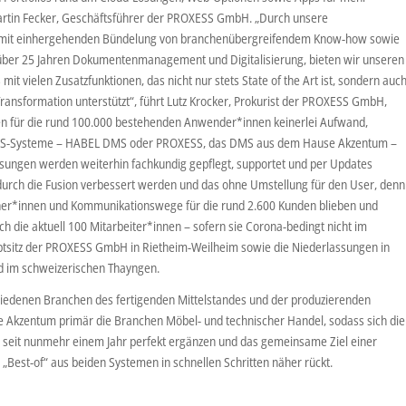
t Martin Fecker, Geschäftsführer der PROXESS GmbH. „Durch unsere
amit einhergehenden Bündelung von branchenübergreifendem Know-how sowie
ber 25 Jahren Dokumentenmanagement und Digitalisierung, bieten wir unseren
t vielen Zusatzfunktionen, das nicht nur stets State of the Art ist, sondern auc
ransformation unterstützt“, führt Lutz Krocker, Prokurist der PROXESS GmbH,
n für die rund 100.000 bestehenden Anwender*innen keinerlei Aufwand,
MS-Systeme – HABEL DMS oder PROXESS, das DMS aus dem Hause Akzentum –
ösungen werden weiterhin fachkundig gepflegt, supportet und per Updates
 durch die Fusion verbessert werden und das ohne Umstellung für den User, denn
ner*innen und Kommunikationswege für die rund 2.600 Kunden blieben und
ich die aktuell 100 Mitarbeiter*innen – sofern sie Corona-bedingt nicht im
ptsitz der PROXESS GmbH in Rietheim-Weilheim sowie die Niederlassungen in
d im schweizerischen Thayngen.
iedenen Branchen des fertigenden Mittelstandes und der produzierenden
rte Akzentum primär die Branchen Möbel- und technischer Handel, sodass sich die
seit nunmehr einem Jahr perfekt ergänzen und das gemeinsame Ziel einer
Best-of“ aus beiden Systemen in schnellen Schritten näher rückt.