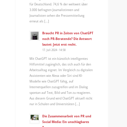
für Deutschland. 74,6 % der weltweit über
3.000 befragten Journalistinnen und
Journalisten sehen die Pressemitteilung
erneut als […]
Braucht PR in Zeiten von ChatGPT
noch PR-Beratende? Die Antwort
lautet: Jetzt erst recht.
17. Juli 2024 - 14:58
Mit ChatGPT ist ein künstlich intelligentes
Hilfsmittel zugänglich, das sich auch für den
Arbeitsalltag eignet. Im Vergleich zu digitalen
Assistenten wie Alexa oder Siri sind KI-
Modelle wie ChatGPT fähig, auf
Internetquellen zuzugreifen und im Dialog
spontan auf Text, Bild und Ton zu reagieren.
Aus diesem Grund wird ChatGPT aktuell nicht
nur in Schulen und Universitäten […]
Die Zusammenarbeit von PR und
Social Media: Ein unschlagbares