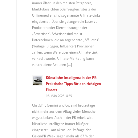
immer öfter. In den meisten Ratgebern,
Marktübersichten oder Vergleichstests der
Onlinemedien sind sogenannte Affiliate-Links
eingebettet. Über sie gelangen die Leser zu
Produkten oder Dienstleistungen der
„Advertiser“. Advetiser sind meist
Unternehmen, die an sogenannte „Affiliates“
(Verlage, Blogger, Influencer) Provisionen
zahlen, wenn Ware über einen Affiliate-Link
verkauft wurde. Affiliate-Marketing kann
verschiedene Aktionen […]
Künstliche Intelligenz in der PR:
Praktische Tipps für den richtigen
Einsatz
16. März 2026 - 8:55
ChatGPT, Gemini und Co. sind heutzutage
nicht mehr aus dem Alltag vieler Menschen
wegzudenken. Auch in der PR-Arbeit wird
künstliche Intelligenz immer häufiger
eingesetzt. Laut aktueller Umfrage der
Cision/PR Week sagen mehr als 67 % der