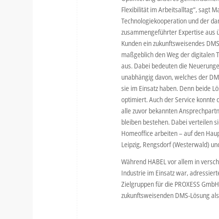
Flexibilität im Arbeitsalltag“, sag
Technologiekooperation und der d
zusammengeführter Expertise aus ü
Kunden ein zukunftsweisendes DMS mi
maßgeblich den Weg der digitalen T
aus. Dabei bedeuten die Neuerunge
unabhängig davon, welches der D
sie im Einsatz haben. Denn beide L
optimiert. Auch der Service konnte
alle zuvor bekannten Ansprechpart
bleiben bestehen. Dabei verteilen s
Homeoffice arbeiten – auf den Hau
Leipzig, Rengsdorf (Westerwald) un
Während HABEL vor allem in versch
Industrie im Einsatz war, adressie
Zielgruppen für die PROXESS GmbH 
zukunftsweisenden DMS-Lösung als „