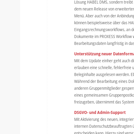
Lösung HABEL DMS, sondern treibt 
dem neuen Release von erweiterten
Menü. Aber auch von der Anbindung
können beispielsweise über das H
Eingangsrechnungsworkflows, an d
Dokumente im PROXESS Workflow we
Bearbeitungsdaten langfristig in da
Unterstützung neuer Datenforma
Mit dem Update einher geht auch 
erlauben eine schnelle, fehlerfrei
Beleginhalte ausgelesen werden. Ebe
Während der Bearbeitung eines Dok
anderen Gruppenmitglieder gesperr
eines gemeinsamen Gruppenpostkor
freizugeben, übernimmt das System
DSGVO- und Admin-Support
Mit Aktivierung des neuen, integ
internen Datenschutzbeauftragten ü
entscheiden kann. Hierzu sind vers