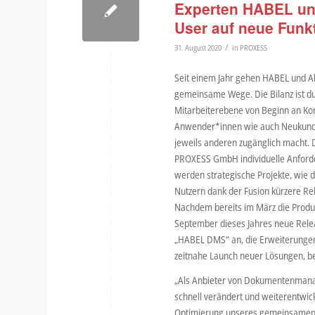
Experten HABEL un
User auf neue Funk
/
31. August 2020
in
PROXESS
Seit einem Jahr gehen HABEL und
gemeinsame Wege. Die Bilanz ist du
Mitarbeiterebene von Beginn an Kom
Anwender*innen wie auch Neukunden
jeweils anderen zugänglich macht
PROXESS GmbH individuelle Anforder
werden strategische Projekte, wie
Nutzern dank der Fusion kürzere Rel
Nachdem bereits im März die Produ
September dieses Jahres neue Re
„HABEL DMS“ an, die Erweiterungen
zeitnahe Launch neuer Lösungen, be
„Als Anbieter von Dokumentenmana
schnell verändert und weiterentwic
Optimierung unseres gemeinsamen 