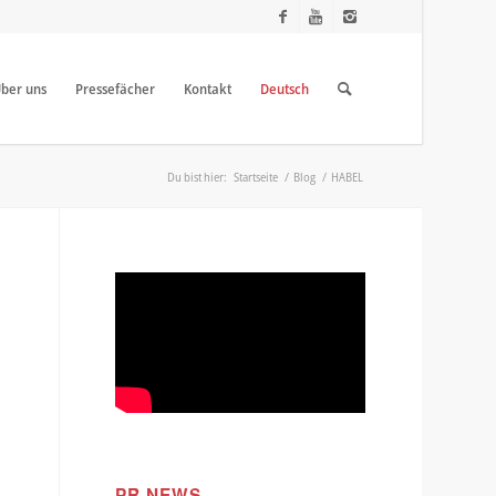
ber uns
Pressefächer
Kontakt
Deutsch
Du bist hier:
Startseite
/
Blog
/
HABEL
PR NEWS