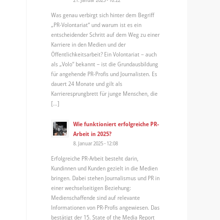
Was genau verbirgt sich hinter dem Begriff
„PR-Volontariat“ und warum ist es ein
entscheidender Schritt auf dem Weg zu einer
Karriere in den Medien und der
Öffentlichkeitsarbeit? Ein Volontariat – auch
als „Volo“ bekannt – ist die Grundausbildung
für angehende PR-Profis und Journalisten. Es
dauert 24 Monate und gilt als
Karrieresprungbrett für junge Menschen, die
[…]
Wie funktioniert erfolgreiche PR-
Arbeit in 2025?
8. Januar 2025 - 12:08
Erfolgreiche PR-Arbeit besteht darin,
Kundinnen und Kunden gezielt in die Medien
bringen. Dabei stehen Journalismus und PR in
einer wechselseitigen Beziehung:
Medienschaffende sind auf relevante
Informationen von PR-Profis angewiesen. Das
bestätigt der 15. State of the Media Report