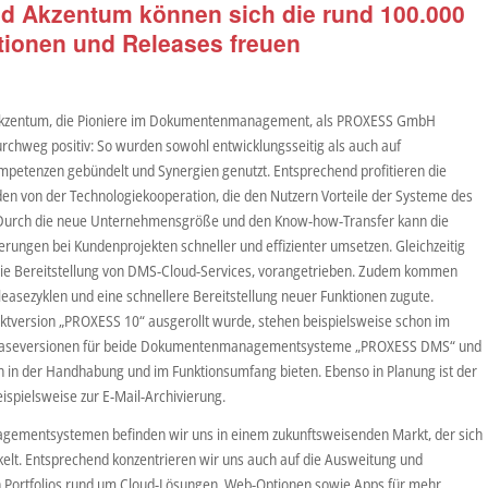
d Akzentum können sich die rund 100.000
tionen und Releases freuen
 Akzentum, die Pioniere im Dokumentenmanagement, als PROXESS GmbH
rchweg positiv: So wurden sowohl entwicklungsseitig als auch auf
petenzen gebündelt und Synergien genutzt. Entsprechend profitieren die
 von der Technologiekooperation, die den Nutzern Vorteile der Systeme des
. Durch die neue Unternehmensgröße und den Know-how-Transfer kann die
ungen bei Kundenprojekten schneller und effizienter umsetzen. Gleichzeitig
 die Bereitstellung von DMS-Cloud-Services, vorangetrieben. Zudem kommen
easezyklen und eine schnellere Bereitstellung neuer Funktionen zugute.
ktversion „PROXESS 10“ ausgerollt wurde, stehen beispielsweise schon im
leaseversionen für beide Dokumentenmanagementsysteme „PROXESS DMS“ und
 in der Handhabung und im Funktionsumfang bieten. Ebenso in Planung ist der
ispielsweise zur E-Mail-Archivierung.
gementsystemen befinden wir uns in einem zukunftsweisenden Markt, der sich
kelt. Entsprechend konzentrieren wir uns auch auf die Ausweitung und
Portfolios rund um Cloud-Lösungen, Web-Optionen sowie Apps für mehr