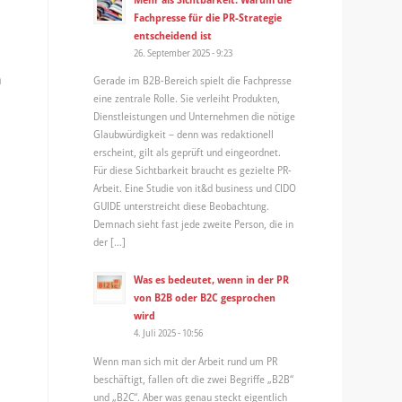
Fachpresse für die PR-Strategie
entscheidend ist
26. September 2025 - 9:23
h
Gerade im B2B-Bereich spielt die Fachpresse
eine zentrale Rolle. Sie verleiht Produkten,
Dienstleistungen und Unternehmen die nötige
Glaubwürdigkeit – denn was redaktionell
erscheint, gilt als geprüft und eingeordnet.
Für diese Sichtbarkeit braucht es gezielte PR-
Arbeit. Eine Studie von it&d business und CIDO
GUIDE unterstreicht diese Beobachtung.
Demnach sieht fast jede zweite Person, die in
der […]
Was es bedeutet, wenn in der PR
von B2B oder B2C gesprochen
wird
4. Juli 2025 - 10:56
Wenn man sich mit der Arbeit rund um PR
beschäftigt, fallen oft die zwei Begriffe „B2B“
und „B2C“. Aber was genau steckt eigentlich