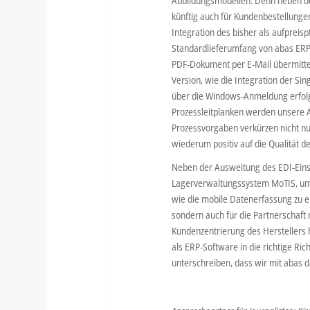
Abbildungsmodellen. Denn neben der
künftig auch für Kundenbestellunge
Integration des bisher als aufprei
Standardlieferumfang von abas ERP
PDF-Dokument per E-Mail übermittel
Version, wie die Integration der Sin
über die Windows-Anmeldung erfolg
Prozessleitplanken werden unsere A
Prozessvorgaben verkürzen nicht nu
wiederum positiv auf die Qualität d
Neben der Ausweitung des EDI-Einsa
Lagerverwaltungssystem MoTIS, um 
wie die mobile Datenerfassung zu 
sondern auch für die Partnerschaft
Kundenzentrierung des Herstellers 
als ERP-Software in die richtige R
unterschreiben, dass wir mit abas 