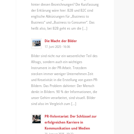
hinter diesen Bezeichnungen? Die Kurzfassung
der Erklärung wäre hier: B2B und B2C sind
englische Abkürzungen für „Business to
Business“ und „Business to Consumer“. Das
heißt also, bei B2B geht es um die […]
Die Macht der Bilder
17. Juni 2025 - 16:06
Bilder sind nicht nur ein wesentlicher Teil des
Alltags, sondern auch ein wichtiges
Instrument in der PR-Arbeit. Trotzdem
stecken immer weniger Unternehmen Zeit
und Kreativität in die Erstellung von guten PR-
Bildern. Das Problem dahinter: Der Mensch
denkt in Bildern. 90 % der Informationen, die
unser Gehirn verarbeitet, sind visuell. Bilder
sind also im Vergleich zum […]
PR-Volontariat: Der Schlüssel zur
erfolgreichen Karriere in
Kommunikation und Medien
21. Januar 2025 - 10:22