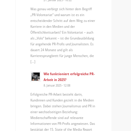
Was genau verbirgt sich hinter dem Begriff
„PR-Volontariat“ und warum ist es ein
entscheidender Schritt auf dem Weg zu einer
Karriere in den Medien und der
Öffentlichkeitsarbeit? Ein Volontariat – auch
als „Volo“ bekannt – ist die Grundausbildung
für angehende PR-Profis und Journalisten. Es
dauert 24 Monate und gilt als
Karrieresprungbrett für junge Menschen, die
[…]
Wie funktioniert erfolgreiche PR-
Arbeit in 2025?
8. Januar 2025 - 12:08
Erfolgreiche PR-Arbeit besteht darin,
Kundinnen und Kunden gezielt in die Medien
bringen. Dabei stehen Journalismus und PR in
einer wechselseitigen Beziehung:
Medienschaffende sind auf relevante
Informationen von PR-Profis angewiesen. Das
bestätigt der 15. State of the Media Report