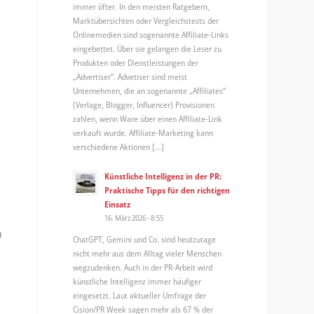
immer öfter. In den meisten Ratgebern,
Marktübersichten oder Vergleichstests der
Onlinemedien sind sogenannte Affiliate-Links
eingebettet. Über sie gelangen die Leser zu
Produkten oder Dienstleistungen der
„Advertiser“. Advetiser sind meist
Unternehmen, die an sogenannte „Affiliates“
(Verlage, Blogger, Influencer) Provisionen
zahlen, wenn Ware über einen Affiliate-Link
verkauft wurde. Affiliate-Marketing kann
verschiedene Aktionen […]
Künstliche Intelligenz in der PR:
Praktische Tipps für den richtigen
Einsatz
16. März 2026 - 8:55
h
ChatGPT, Gemini und Co. sind heutzutage
nicht mehr aus dem Alltag vieler Menschen
wegzudenken. Auch in der PR-Arbeit wird
künstliche Intelligenz immer häufiger
eingesetzt. Laut aktueller Umfrage der
Cision/PR Week sagen mehr als 67 % der