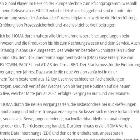
en Global Player im Bereich der Pumpentechnik zum Pflichtprogramm, weshalb
as neue Release abas ERP 20 entscheidet. Ausschlaggebend sind mitunter der
ferumfang sowie der Ausbau der Prozessleitplanken, welche die Nutzerführung
Erhöhung von Prozesssicherheit und -nachvollziehbarkeit beitragen.
 sich bei HOMA durch nahezu alle Unternehmensbereiche: angefangen beim
agerwesen und die Produktion bis hin zum Rechnungswesen und dem Service. Auch
llständig in abas ERP umgesetzt. Des Weiteren bestehen Schnittstellen zu dem
n InnoLOG, dem Dokumentenmanagementsystem (DMS) Easy Enterprise von
EXPOWIN, PARCEL und ATLAS der Firma BEO. Der Startschuss für die Einführun
vergangenen Jahres. Dazu wurde die neue Version zunächst in einer
einem Team bestehend aus 12 Key Usern verschiedener Fachabteilungen
zogen. Dadurch verlief der Wechsel von bisherigen Routinen auf die neuen
-live, welcher Mitte Januar 2021 erfolgte, vergingen nur rund vier Monate.
 HOMA durch die neuen Vorgangsarten, die insbesondere bei Rücklieferungen
 Handhabung und höhere Transparenz sorgen. So lassen sich erstere fortan direkt
n, sodass alle Bewegungen eindeutig nachvollziehbar bleiben – unabhängig
ige oder eine Teilrücksendung handelt. Darüber hinaus erzielt HOMA Vorteile
ctronic Data Interchange (EDI) und den darin enthaltenen, anpassbaren