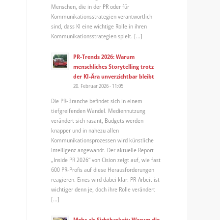
Menschen, die in der PR oder für
Kommunikationsstrategien verantwortlich
sind, dass KI eine wichtige Rolle in ihren
Kommunikationsstrategien spielt. […]
PR-Trends 2026: Warum
menschliches Storytelling trotz
der KI-Ära unverzichtbar bleibt
20. Februar 2026 - 11:05
Die PR-Branche befindet sich in einem
tiefgreifenden Wandel. Mediennutzung
verändert sich rasant, Budgets werden
knapper und in nahezu allen
Kommunikationsprozessen wird künstliche
Intelligenz angewandt. Der aktuelle Report
„Inside PR 2026“ von Cision zeigt auf, wie fast
600 PR-Profis auf diese Herausforderungen
reagieren. Eines wird dabei klar: PR-Arbeit ist
wichtiger denn je, doch ihre Rolle verändert
[…]
Mehr als Sichtbarkeit: Warum die