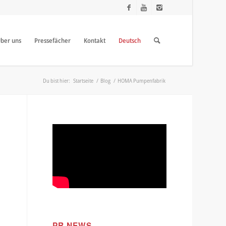
ber uns
Pressefächer
Kontakt
Deutsch
Du bist hier:
Startseite
/
Blog
/
HOMA Pumpenfabrik
PR NEWS