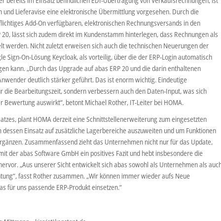
 bereits im Einsatz befindlichen EDI-Übertragung von Verkaufsrechnungen, ist
n und Lieferavise eine elektronische Übermittlung vorgesehen. Durch die
spflichtiges Add-On verfügbaren, elektronischen Rechnungsversands in den
 20, lässt sich zudem direkt im Kundenstamm hinterlegen, dass Rechnungen als
t werden. Nicht zuletzt erweisen sich auch die technischen Neuerungen der
gle Sign-On-Lösung Keycloak, als vorteilig, über die der ERP-Login automatisch
en kann. „Durch das Upgrade auf abas ERP 20 und die darin enthaltenen
nwender deutlich stärker geführt. Das ist enorm wichtig. Eindeutige
r die Bearbeitungszeit, sondern verbessern auch den Daten-Input, was sich
er Bewertung auswirkt“, betont Michael Rother, IT-Leiter bei HOMA.
tzes, plant HOMA derzeit eine Schnittstellenerweiterung zum eingesetzten
dessen Einsatz auf zusätzliche Lagerbereiche auszuweiten und um Funktionen
ergänzen. Zusammenfassend zieht das Unternehmen nicht nur für das Update,
 mit der abas Software GmbH ein positives Fazit und hebt insbesondere die
hervor. „Aus unserer Sicht entwickelt sich abas sowohl als Unternehmen als auc
ichtung“, fasst Rother zusammen. „Wir können immer wieder aufs Neue
das für uns passende ERP-Produkt einsetzen.“