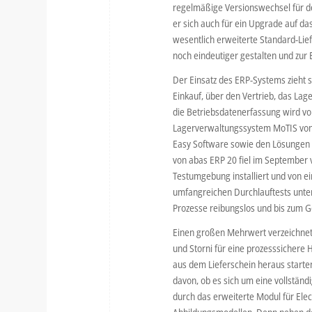
regelmäßige Versionswechsel für d
er sich auch für ein Upgrade auf d
wesentlich erweiterte Standard-Lie
noch eindeutiger gestalten und zur 
Der Einsatz des ERP-Systems zieht
Einkauf, über den Vertrieb, das L
die Betriebsdatenerfassung wird vo
Lagerverwaltungssystem MoTIS vo
Easy Software sowie den Lösungen 
von abas ERP 20 fiel im September 
Testumgebung installiert und von 
umfangreichen Durchlauftests unter
Prozesse reibungslos und bis zum Go
Einen großen Mehrwert verzeichnet
und Storni für eine prozesssichere
aus dem Lieferschein heraus starte
davon, ob es sich um eine vollständ
durch das erweiterte Modul für Ele