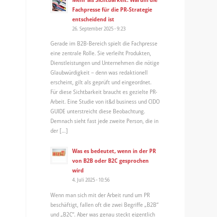
Fachpresse für die PR-Strategie
entscheidend ist
26. September 2025 - 9:23
Gerade im B2B-Bereich spielt die Fachpresse
eine zentrale Rolle. Sie verleiht Produkten,
Dienstleistungen und Unternehmen die nötige
Glaubwürdigkeit – denn was redaktionell
erscheint, gilt als geprüft und eingeordnet.
Für diese Sichtbarkeit braucht es gezielte PR-
Arbeit. Eine Studie von it&d business und CIDO
GUIDE unterstreicht diese Beobachtung.
Demnach sieht fast jede zweite Person, die in
der […]
Was es bedeutet, wenn in der PR
von B2B oder B2C gesprochen
wird
4. Juli 2025 - 10:56
Wenn man sich mit der Arbeit rund um PR
beschäftigt, fallen oft die zwei Begriffe „B2B“
und „B2C“. Aber was genau steckt eigentlich