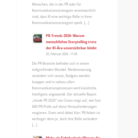
Menschen, die in der PR oder für
Kommunikationsstrategien verantwortlich
sind, dass KI eine wichtige Rolle in ihren
Kommunikationsstrategien spielt. […]
PR-Trends 2026: Warum
menschliches Storytelling trotz
der KI-Ära unverzichtbar bleibt
20. Februar 2026 - 11:05
Die PR-Branche befindet sich in einem
tiefgreifenden Wandel. Mediennutzung
verändert sich rasant, Budgets werden
knapper und in nahezu allen
Kommunikationsprozessen wird künstliche
Intelligenz angewandt. Der aktuelle Report
„Inside PR 2026“ von Cision zeigt auf, wie fast
600 PR-Profis auf diese Herausforderungen
reagieren. Eines wird dabei klar: PR-Arbeit ist
wichtiger denn je, doch ihre Rolle verändert
[…]
Mehr als Sichtbarkeit: Warum die