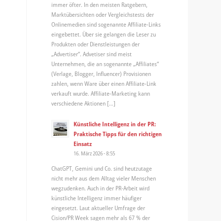
immer öfter. In den meisten Ratgebern,
Marktübersichten oder Vergleichstests der
Onlinemedien sind sogenannte Affiliate-Links
eingebettet. Über sie gelangen die Leser zu
Produkten oder Dienstleistungen der
„Advertiser“. Advetiser sind meist
Unternehmen, die an sogenannte „Affiliates“
(Verlage, Blogger, Influencer) Provisionen
zahlen, wenn Ware über einen Affiliate-Link
verkauft wurde. Affiliate-Marketing kann
verschiedene Aktionen […]
Künstliche Intelligenz in der PR:
Praktische Tipps für den richtigen
Einsatz
16. März 2026 - 8:55
ChatGPT, Gemini und Co. sind heutzutage
nicht mehr aus dem Alltag vieler Menschen
wegzudenken. Auch in der PR-Arbeit wird
künstliche Intelligenz immer häufiger
eingesetzt. Laut aktueller Umfrage der
Cision/PR Week sagen mehr als 67 % der