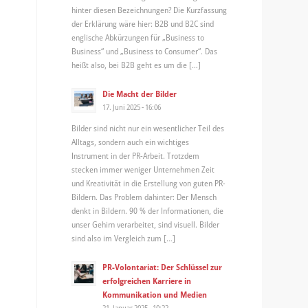
hinter diesen Bezeichnungen? Die Kurzfassung
der Erklärung wäre hier: B2B und B2C sind
englische Abkürzungen für „Business to
Business“ und „Business to Consumer“. Das
heißt also, bei B2B geht es um die […]
Die Macht der Bilder
17. Juni 2025 - 16:06
Bilder sind nicht nur ein wesentlicher Teil des
Alltags, sondern auch ein wichtiges
Instrument in der PR-Arbeit. Trotzdem
stecken immer weniger Unternehmen Zeit
und Kreativität in die Erstellung von guten PR-
Bildern. Das Problem dahinter: Der Mensch
denkt in Bildern. 90 % der Informationen, die
unser Gehirn verarbeitet, sind visuell. Bilder
sind also im Vergleich zum […]
PR-Volontariat: Der Schlüssel zur
erfolgreichen Karriere in
Kommunikation und Medien
21. Januar 2025 - 10:22