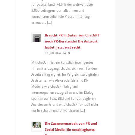
für Deutschland. 74,6 % der weltweit über
3.000 befragten Journalistinnen und
Journalisten sehen die Pressemitteilung
erneut als […]
Braucht PR in Zeiten von ChatGPT
noch PR-Beratende? Die Antwort
lautet: Jetzt erst recht.
17. Juli 2024 - 14:58
Mit ChatGPT ist ein künstlich intelligentes
Hilfsmittel zugänglich, das sich auch für den
Arbeitsalltag eignet. Im Vergleich zu digitalen
Assistenten wie Alexa oder Siri sind KI-
Modelle wie ChatGPT fähig, auf
Internetquellen zuzugreifen und im Dialog
spontan auf Text, Bild und Ton zu reagieren.
Aus diesem Grund wird ChatGPT aktuell nicht
nur in Schulen und Universitäten […]
Die Zusammenarbeit von PR und
Social Media: Ein unschlagbares