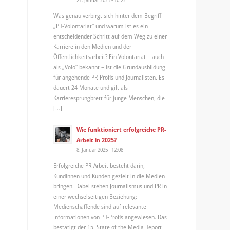
Was genau verbirgt sich hinter dem Begriff
„PR-Volontariat“ und warum ist es ein
entscheidender Schritt auf dem Weg zu einer
Karriere in den Medien und der
Öffentlichkeitsarbeit? Ein Volontariat – auch
als „Volo“ bekannt – ist die Grundausbildung
für angehende PR-Profis und Journalisten. Es
dauert 24 Monate und gilt als
Karrieresprungbrett für junge Menschen, die
[…]
Wie funktioniert erfolgreiche PR-
Arbeit in 2025?
8. Januar 2025 - 12:08
Erfolgreiche PR-Arbeit besteht darin,
Kundinnen und Kunden gezielt in die Medien
bringen. Dabei stehen Journalismus und PR in
einer wechselseitigen Beziehung:
Medienschaffende sind auf relevante
Informationen von PR-Profis angewiesen. Das
bestätigt der 15. State of the Media Report