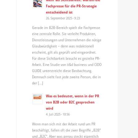
Fachpresse für die PR-Strategie
entscheidend ist
26. September 2025 - 9:23
Gerade im B2B-Bereich spielt die Fachpresse
eine zentrale Rolle. Sie verleiht Produkten,
Dienstleistungen und Unternehmen die nötige
Glaubwürdigkeit – denn was redaktionell
erscheint, gilt als geprüft und eingeordnet.
Für diese Sichtbarkeit braucht es gezielte PR-
Arbeit. Eine Studie von it&d business und CIDO
GUIDE unterstreicht diese Beobachtung.
Demnach sieht fast jede zweite Person, die in
der […]
Was es bedeutet, wenn in der PR
von B2B oder B2C gesprochen
wird
4. Juli 2025 - 10:56
Wenn man sich mit der Arbeit rund um PR
beschäftigt, fallen oft die zwei Begriffe „B2B“
und „B2C“. Aber was genau steckt eigentlich