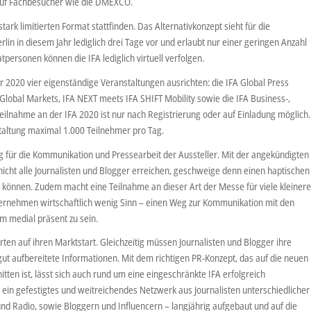
 auf Fachbesucher wie die DMEXCO.
tark limitierten Format stattfinden. Das Alternativkonzept sieht für die
rlin in diesem Jahr lediglich drei Tage vor und erlaubt nur einer geringen Anzahl
tpersonen können die IFA lediglich virtuell verfolgen.
r 2020 vier eigenständige Veranstaltungen ausrichten: die IFA Global Press
Global Markets, IFA NEXT meets IFA SHIFT Mobility sowie die IFA Business-,
eilnahme an der IFA 2020 ist nur nach Registrierung oder auf Einladung möglich.
taltung maximal 1.000 Teilnehmer pro Tag.
g für die Kommunikation und Pressearbeit der Aussteller. Mit der angekündigten
icht alle Journalisten und Blogger erreichen, geschweige denn einen haptischen
n können. Zudem macht eine Teilnahme an dieser Art der Messe für viele kleinere
ernehmen wirtschaftlich wenig Sinn – einen Weg zur Kommunikation mit den
m medial präsent zu sein.
rten auf ihren Marktstart. Gleichzeitig müssen Journalisten und Blogger ihre
ut aufbereitete Informationen. Mit dem richtigen PR-Konzept, das auf die neuen
en ist, lässt sich auch rund um eine eingeschränkte IFA erfolgreich
 ein gefestigtes und weitreichendes Netzwerk aus Journalisten unterschiedlicher
 und Radio, sowie Bloggern und Influencern – langjährig aufgebaut und auf die