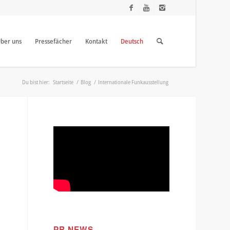
ber uns
Pressefächer
Kontakt
Deutsch
Du bist hier:
Startseite
/
Blog
/
Internationale Funkausstellung
PR NEWS