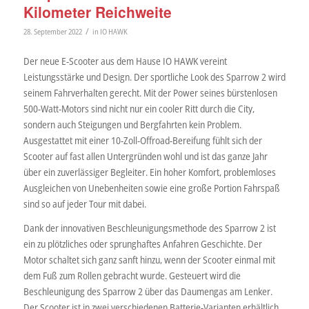
Kilometer Reichweite
/
28. September 2022
in
IO HAWK
Der neue E-Scooter aus dem Hause IO HAWK vereint
Leistungsstärke und Design. Der sportliche Look des Sparrow 2 wird
seinem Fahrverhalten gerecht. Mit der Power seines bürstenlosen
500-Watt-Motors sind nicht nur ein cooler Ritt durch die City,
sondern auch Steigungen und Bergfahrten kein Problem.
Ausgestattet mit einer 10-Zoll-Offroad-Bereifung fühlt sich der
Scooter auf fast allen Untergründen wohl und ist das ganze Jahr
über ein zuverlässiger Begleiter. Ein hoher Komfort, problemloses
Ausgleichen von Unebenheiten sowie eine große Portion Fahrspaß
sind so auf jeder Tour mit dabei.
Dank der innovativen Beschleunigungsmethode des Sparrow 2 ist
ein zu plötzliches oder sprunghaftes Anfahren Geschichte. Der
Motor schaltet sich ganz sanft hinzu, wenn der Scooter einmal mit
dem Fuß zum Rollen gebracht wurde. Gesteuert wird die
Beschleunigung des Sparrow 2 über das Daumengas am Lenker.
Der Scooter ist in zwei verschiedenen Batterie-Varianten erhältlich.