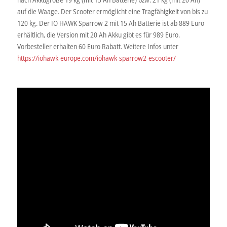
auf die Waage. Der Scooter ermöglicht eine Tragfähigkeit von bis zu
120 kg. Der IO HAWK Sparrow 2 mit 15 Ah Batterie ist ab 889 Euro
erhältlich, die Version mit 20 Ah Akku gibt es für 989 Euro.
Vorbesteller erhalten 60 Euro Rabatt. Weitere Infos unter
https://iohawk-europe.com/iohawk-sparrow2-escooter/