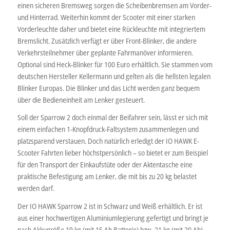
einen sicheren Bremsweg sorgen die Scheibenbremsen am Vorder-
und Hinterrad. Weiterhin kommt der Scooter mit einer starken
Vorderleuchte daher und bietet eine Rückleuchte mit integriertem
Bremslicht. Zusätzlich verfügt er über Front-Blinker, die andere
Verkehrsteilnehmer über geplante Fahrmanöver informieren.
Optional sind Heck-Blinker für 100 Euro erhältlich. Sie stammen vom
deutschen Hersteller Kellermann und gelten als die hellsten legalen
Blinker Europas. Die Blinker und das Licht werden ganz bequem
über die Bedieneinheit am Lenker gesteuert.
Soll der Sparrow 2 doch einmal der Beifahrer sein, lässt er sich mit
einem einfachen 1-Knopfdruck-Faltsystem zusammenlegen und
platzsparend verstauen. Doch natürlich erledigt der IO HAWK E-
Scooter Fahrten lieber höchstpersönlich – so bietet er zum Beispiel
für den Transport der Einkaufstüte oder der Aktentasche eine
praktische Befestigung am Lenker, die mit bis zu 20 kg belastet
werden darf.
Der IO HAWK Sparrow 2 ist in Schwarz und Weiß erhältlich. Er ist
aus einer hochwertigen Aluminiumlegierung gefertigt und bringt je
nach Akkugröße 19 kg (mit 15 Ah Batterie) bzw. 21 kg (mit 20 Ah)