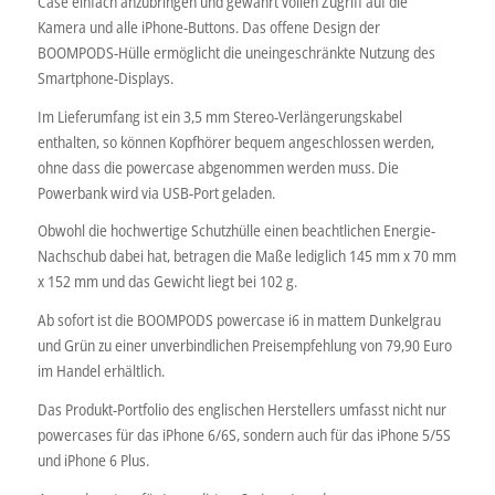
Case einfach anzubringen und gewährt vollen Zugriff auf die
Kamera und alle iPhone-Buttons. Das offene Design der
BOOMPODS-Hülle ermöglicht die uneingeschränkte Nutzung des
Smartphone-Displays.
Im Lieferumfang ist ein 3,5 mm Stereo-Verlängerungskabel
enthalten, so können Kopfhörer bequem angeschlossen werden,
ohne dass die powercase abgenommen werden muss. Die
Powerbank wird via USB-Port geladen.
Obwohl die hochwertige Schutzhülle einen beachtlichen Energie-
Nachschub dabei hat, betragen die Maße lediglich 145 mm x 70 mm
x 152 mm und das Gewicht liegt bei 102 g.
Ab sofort ist die BOOMPODS powercase i6 in mattem Dunkelgrau
und Grün zu einer unverbindlichen Preisempfehlung von 79,90 Euro
im Handel erhältlich.
Das Produkt-Portfolio des englischen Herstellers umfasst nicht nur
powercases für das iPhone 6/6S, sondern auch für das iPhone 5/5S
und iPhone 6 Plus.