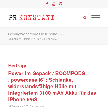
Schlagwortarchiv für: iPhone 6/6S
Du bist hier:
Startseite
/
Blog
/
iPhone 6/6S
Beiträge
Power im Gepäck / BOOMPODS
„powercase i6“: Schlanke,
widerstandsfähige Hülle mit
integriertem 3100 mAh Akku für das
iPhone 6/6S
/
30. November 2015
in
pressefach