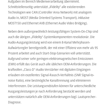
Aufgaben im Bereich Medienverarbeitung übernimmt.
Schnittstellenseitig unterstützt „iFidelity“ alle existierenden
Technologien wie CAN (Controller Area Network) mit analogem
Audio In, MOST (Media Oriented Systems Transport), inklusive
MOST150 und Ethernet AVB (Ethernet Audio Video Bridging).
Neben dem außergewöhnlich leistungsfähigen System-On-Chip sind
auch die übrigen „iFidelity“-Systemkomponenten revolutionär. Die
Audio-Ausgangsleistung wird von einem 8-Kanal Mehrphasen-
Aufwärtsregler bereitgestellt, der mit einer Effizienz von mehr als 95
Prozent arbeitet und auch Start-Stop-Szenarien voll unterstützt.
Aufgrund seiner sehr geringen elektromagnetischen Emissionen
(EMV) erfüllt das Gerät auch alle üblichen OEM-Anforderungen. Die
kraftvollen „Class-D“-Audio-Verstärker mit digitalen Eingängen
erlauben ein exzellentes Signal-Rausch-Verhältnis (SNR Signal-to-
noise Ratio), eine bestmögliche Kanaltrennung und eliminieren
Interferenzen. Die Leistungsendstufen können für unterschiedliche
Ausgangsleistungen je nach Anforderung bestückt werden und
unterstützen natürlich alle OEM-Anforderungen bzgl. Lautsprecher-
Diagnose.