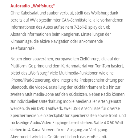
Autoradio „Wolfsburg“
Ohne Kabelsalat und sauber verbaut, stellt das Wolfsburg dank
bereits auf VW abgestimmter CAN-Schnittstelle, alle vorhandenen
Informationen des Autos auf seinem 7-Zoll-Display dar, ob
Abstandsinformationen beim Rangieren, Einstellungen der
Klimaanlage, die aktive Navigation oder ankommende
Telefonanrufe.
Neben einer souveränen, europaweiten Zielführung, die auf der
Plattform iGo primo und dem Kartenmaterial von TomTom basiert,
bietet das „Wolfsburg“ viele Multimedia-Funktionen wie eine
iPhone/iPad-Steuerung, eine integrierte Freisprecheinrichtung per
Bluetooth, die Video-Darstellung der Rückfahrkamera bis hin zur
zweiten Multimedia-Zone auf den Rücksitzen. Neben Radio können
zur individuellen Unterhaltung mobile Medien aller Arten genutzt
werden, da ein DVD-Laufwerk, zwei USB-Anschlüsse für diverse
Speichermedien, ein Steckplatz für Speicherkarten sowie front- und
rückseitige Audio/Video-Eingänge bereit stehen. Satte 4 X 50 Watt
stehen im 4-Kanal Vorverstärker-Ausgang zur Verfügung.
Abgerundet wird das Geräteprofil durch das große, anti-