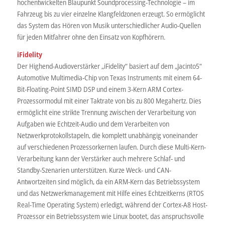
hochentwickelten Blaupunkt Soundprocessing-Technologie – im
Fahrzeug bis zu vier einzelne Klangfeldzonen erzeugt. So ermöglicht
das System das Hören von Musik unterschiedlicher Audio-Quellen
für jeden Mitfahrer ohne den Einsatz von Kopfhörern.
iFidelity
Der Highend-Audioverstärker „iFidelity“ basiert auf dem „Jacinto5“
Automotive Multimedia-Chip von Texas Instruments mit einem 64-
Bit-Floating-Point SIMD DSP und einem 3-Kern ARM Cortex-
Prozessormodul mit einer Taktrate von bis zu 800 Megahertz. Dies
ermöglicht eine strikte Trennung zwischen der Verarbeitung von
Aufgaben wie Echtzeit-Audio und dem Verarbeiten von
Netzwerkprotokollstapeln, die komplett unabhängig voneinander
auf verschiedenen Prozessorkernen laufen. Durch diese Multi-Kern-
Verarbeitung kann der Verstärker auch mehrere Schlaf- und
Standby-Szenarien unterstützen. Kurze Weck- und CAN-
Antwortzeiten sind möglich, da ein ARM-Kern das Betriebssystem
und das Netzwerkmanagement mit Hilfe eines Echtzeitkerns (RTOS
Real-Time Operating System) erledigt, während der Cortex-A8 Host-
Prozessor ein Betriebssystem wie Linux bootet, das anspruchsvolle