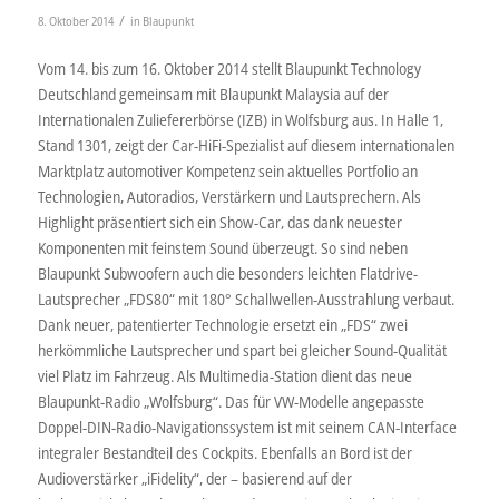
/
8. Oktober 2014
in
Blaupunkt
Vom 14. bis zum 16. Oktober 2014 stellt Blaupunkt Technology
Deutschland gemeinsam mit Blaupunkt Malaysia auf der
Internationalen Zuliefererbörse (IZB) in Wolfsburg aus. In Halle 1,
Stand 1301, zeigt der Car-HiFi-Spezialist auf diesem internationalen
Marktplatz automotiver Kompetenz sein aktuelles Portfolio an
Technologien, Autoradios, Verstärkern und Lautsprechern. Als
Highlight präsentiert sich ein Show-Car, das dank neuester
Komponenten mit feinstem Sound überzeugt. So sind neben
Blaupunkt Subwoofern auch die besonders leichten Flatdrive-
Lautsprecher „FDS80“ mit 180° Schallwellen-Ausstrahlung verbaut.
Dank neuer, patentierter Technologie ersetzt ein „FDS“ zwei
herkömmliche Lautsprecher und spart bei gleicher Sound-Qualität
viel Platz im Fahrzeug. Als Multimedia-Station dient das neue
Blaupunkt-Radio „Wolfsburg“. Das für VW-Modelle angepasste
Doppel-DIN-Radio-Navigationssystem ist mit seinem CAN-Interface
integraler Bestandteil des Cockpits. Ebenfalls an Bord ist der
Audioverstärker „iFidelity“, der – basierend auf der