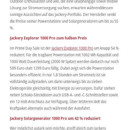
Outdoor-Enthusiasten und alle, die eine unabhängige sowie mobile
Lösung zur Stromversorgung suchen, erwarten währenddessen
sonnige Aussichten auf das Jackery-Portfolio. Der Hersteller senkt
die Preise seiner Powerstations und Solargeneratoren um bis zu 55
%.
Jackery Explorer 1000 Pro zum halben Preis
Im Prime Day Sale ist der
Jackery Explorer 1000 Pro
um knapp 54 %
reduziert. Für die tragbare Powerstation mit 1002 Wh Kapazität und
1000 Watt Dauerleistung (2000 W Spitze) werden dadurch nur noch
599 Euro statt 1299 Euro fällig. Dabei zeigt sich die Powerstation
besonders effizient: In nur 1,8 Stunden am Stromnetz ist sie
vollständig aufgeladen, um dann unterwegs bis zu sieben
Elektrogeräte gleichzeitig mit Energie zu versorgen. Dafür stehen
neben Schuko-Steckdosen auch USB-A- und -C-Schnittstellen sowie
ein 12-Volt-Anschluss zur Verfügung. Über letzteren lädt das
Kraftpaket alternativ auch während der Autofahrt.
Jackery Solargenerator 1000 Pro um 42 % reduziert
Wer möglichst autark sein möchte, greift gleich zum Jackery